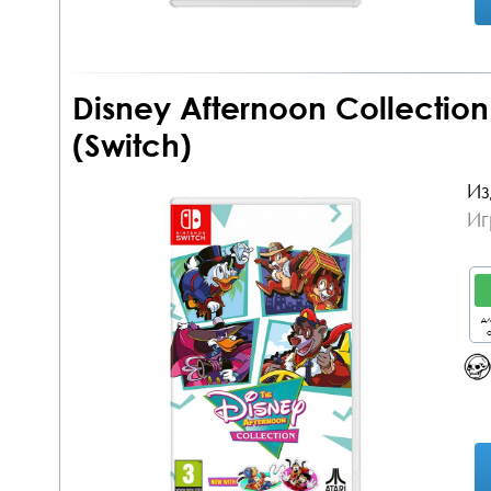
Disney Afternoon Collectio
(Switch)
Из
Иг
дл
о