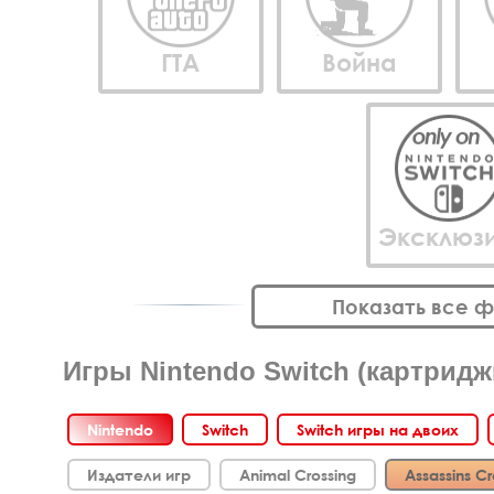
ГТА
Война
Эксклюз
Показать все 
Игры Nintendo Switch (картридж
Nintendo
Switch
Switch игры на двоих
Издатели игр
Animal Crossing
Assassins C