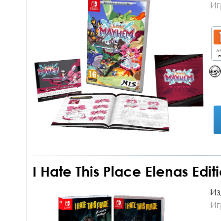
Иг
дл
о
I Hate This Place Elenas Edit
Из
Иг