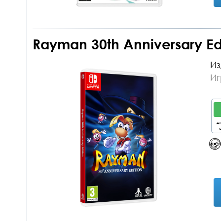
Rayman 30th Anniversary Edi
Из
Иг
дл
о