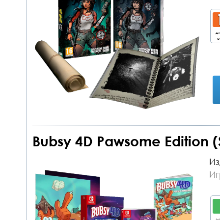
дл
о
Bubsy 4D Pawsome Edition (
Из
Иг
дл