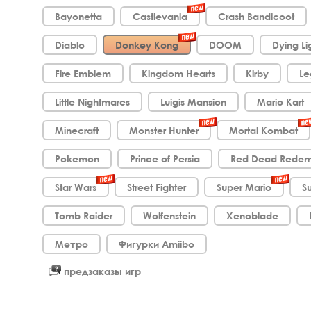
Bayonetta
Castlevania
Crash Bandicoot
Diablo
Donkey Kong
DOOM
Dying Li
Fire Emblem
Kingdom Hearts
Kirby
Le
Little Nightmares
Luigis Mansion
Mario Kart
Minecraft
Monster Hunter
Mortal Kombat
Pokemon
Prince of Persia
Red Dead Redem
Star Wars
Street Fighter
Super Mario
S
Tomb Raider
Wolfenstein
Xenoblade
Метро
Фигурки Amiibo
предзаказы игр