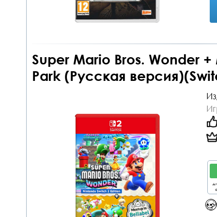
Super Mario Bros. Wonder + 
Park (Русская версия)(Swit
Из
Иг
дл
о