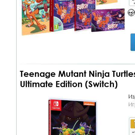
о
Teenage Mutant Ninja Turtl
Ultimate Edition (Switch)
Из
Иг
дл