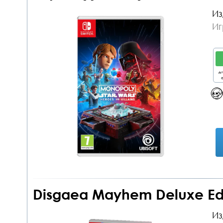
Из
Иг
дл
о
Disgaea Mayhem Deluxe Edit
Из