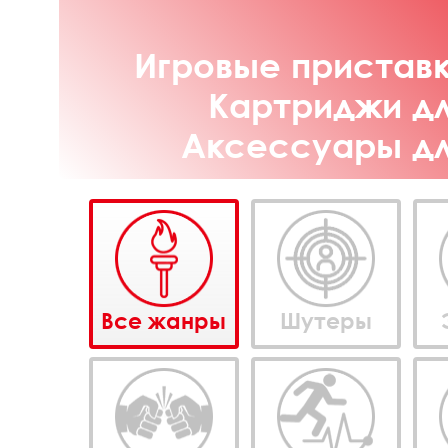
Игровые приставк
Картриджи дл
Аксессуары для
Все жанры
Шутеры