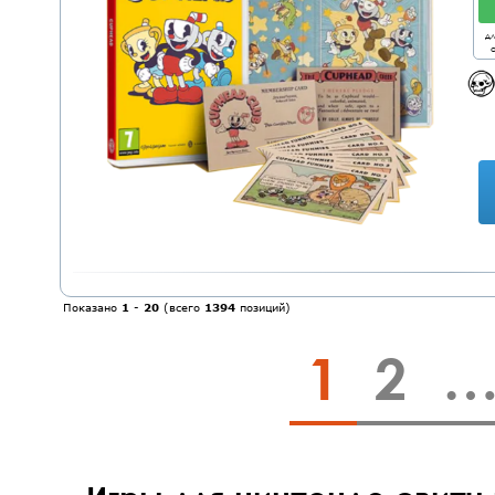
дл
о
Показано
1
-
20
(всего
1394
позиций)
1
2