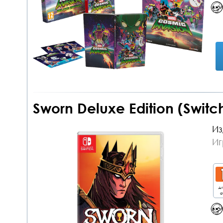
Sworn Deluxe Edition (Switc
Из
Иг
дл
о