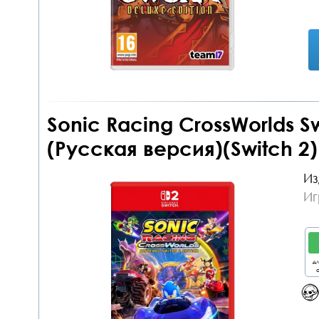
Sonic Racing CrossWorlds Sw
(Русская версия)(Switch 2)
Из
Иг
дл
о