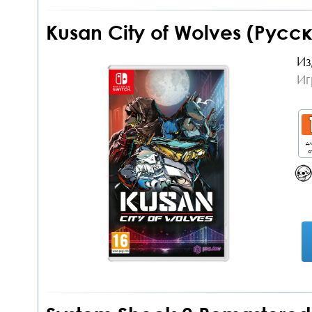
Kusan City of Wolves (Русс
Из
Иг
дл
о