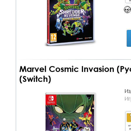
о
Marvel Cosmic Invasion (Р
(Switch)
Из
Иг
дл
о