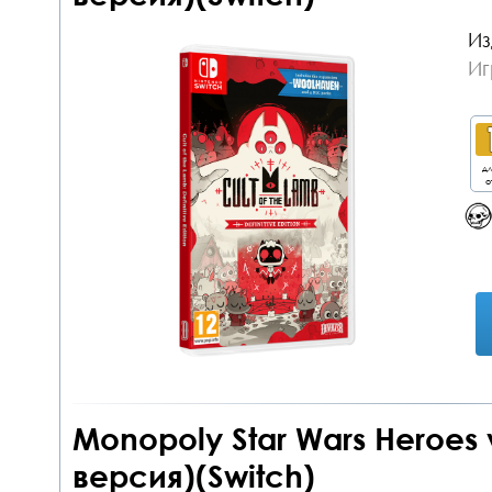
Из
Иг
дл
о
Monopoly Star Wars Heroes v
версия)(Switch)