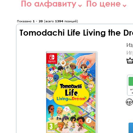
По алфавиту
По цене
Показано
1
-
20
(всего
1394
позиций)
Tomodachi Life Living the D
Из
Иг
дл
о