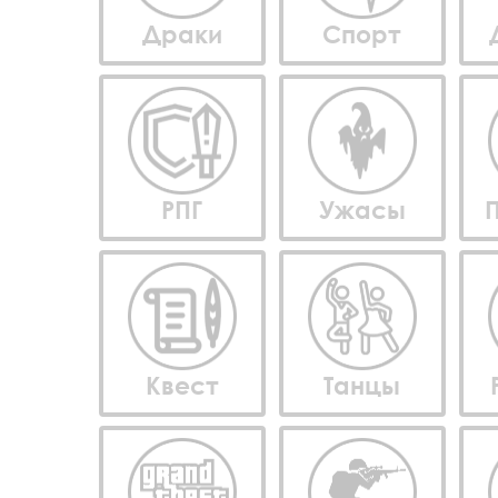
Драки
Спорт
РПГ
Ужасы
Квест
Танцы