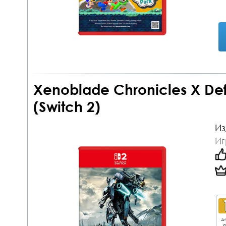
Xenoblade Chronicles X Defi
(Switch 2)
Из
Иг
дл
о