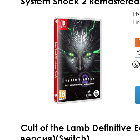
System Shock 2 Remastered 
Из
Иг
дл
о
Cult of the Lamb Definitive 
версия)(Switch)