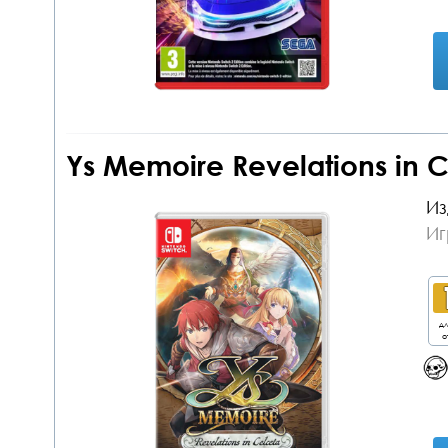
Ys Memoire Revelations in C
Из
Иг
дл
о