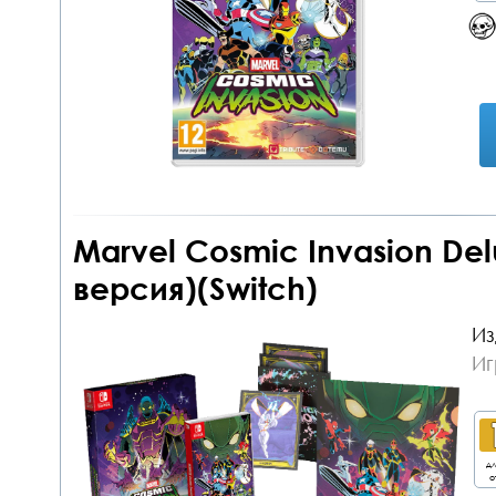
Marvel Cosmic Invasion Del
версия)(Switch)
Из
Иг
дл
о