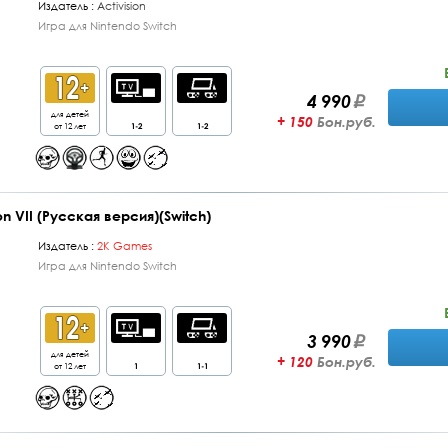
Издатель :
Activision
Игра для Nintendo Switch
4 990
для детей
+ 150
Бон.руб.
от 12 лет
1-2
1-2
tion VII (Русская версия)(Switch)
Издатель :
2K Games
Игра для Nintendo Switch
3 990
для детей
+ 120
Бон.руб.
от 12 лет
1
1-1