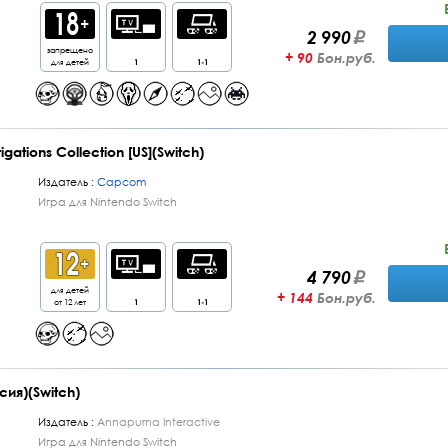
2 990
запрещено
+ 90
Бон.руб.
для детей
1
1-1
igations Collection [US](Switch)
Издатель :
Capcom
Игра для Nintendo Switch
4 790
для детей
+ 144
Бон.руб.
от 12 лет
1
1-1
сия)(Switch)
Издатель :
Annapurna Interactive
Игра для Nintendo Switch