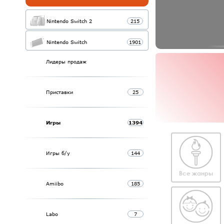
Nintendo Switch 2
215
Nintendo Switch
1901
Лидеры продаж
Приставки
25
Игры
1394
Игры б/у
144
Все жанры
Amiibo
185
Labo
7