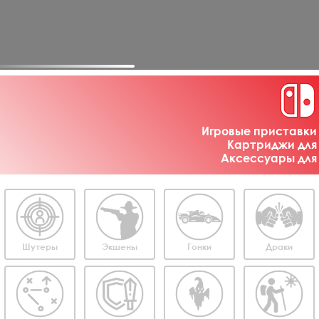
Игровые приставки 
Картриджи для 
Аксессуары для 
Шутеры
Экшены
Гонки
Драки