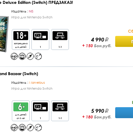
e Deluxe Edition (Switch) ПРЕДЗАКАЗ!
Издатель :
NIS
Игра для Nintendo Switch
Сб
4 990
запрещено
+ 150
Бон.руб.
для детей
1
1-1
and Bazaar (Switch)
Издатель :
Marvelous
Игра для Nintendo Switch
5 990
для детей
+ 180
Бон.руб.
от 6 лет
1
1-1