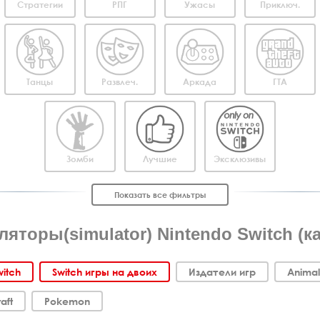
Стратегии
РПГ
Ужасы
Приключ.
Танцы
Развлеч.
Аркада
ГТА
Зомби
Лучшие
Эксклюзивы
Показать все фильтры
ляторы(simulator) Nintendo Switch (к
witch
Switch игры на двоих
Издатели игр
Animal
aft
Pokemon