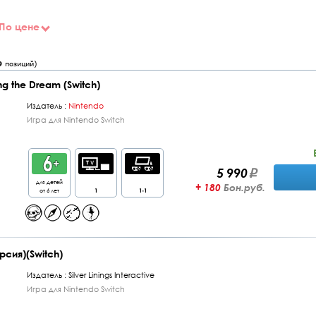
По цене
9
позиций)
ng the Dream (Switch)
Издатель :
Nintendo
Игра для Nintendo Switch
5 990
для детей
+ 180
Бон.руб.
от 6 лет
1
1-1
рсия)(Switch)
Издатель :
Silver Linings Interactive
Игра для Nintendo Switch