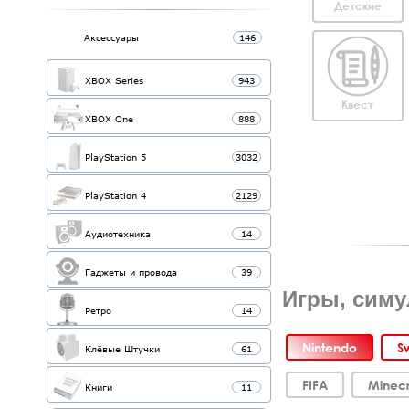
Детские
Аксессуары
146
XBOX Series
943
Квест
XBOX One
888
PlayStation 5
3032
PlayStation 4
2129
Аудиотехника
14
Гаджеты и провода
39
Игры, симу
Ретро
14
Nintendo
S
Клёвые Штучки
61
FIFA
Minecr
Книги
11