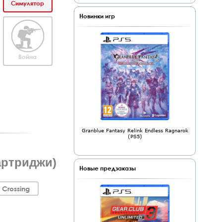
Симулятор
Новинки игр
Война
Granblue Fantasy Relink Endless Ragnarok
(PS5)
артриджи)
Новые предзаказы
 Crossing