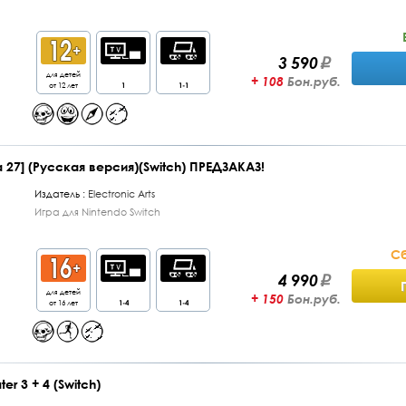
3 590
для детей
+ 108
Бон.руб.
от 12 лет
1
1-1
ifa 27] (Русская версия)(Switch) ПРЕДЗАКАЗ!
Издатель :
Electronic Arts
Игра для Nintendo Switch
Сб
4 990
для детей
+ 150
Бон.руб.
от 16 лет
1-4
1-4
er 3 + 4 (Switch)