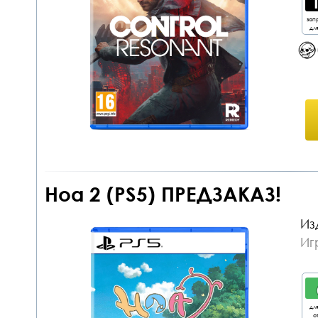
зап
дл
Hoa 2 (PS5) ПРЕДЗАКАЗ!
Из
Иг
дл
от