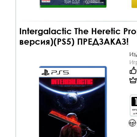
Intergalactic The Heretic P
версия)(PS5) ПРЕДЗАКАЗ!
Из
Иг
зап
дл