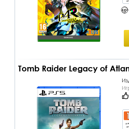
от
Tomb Raider Legacy of Atlan
Из
Иг
дл
от