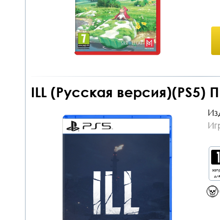
ILL (Русская версия)(PS5) 
Из
Иг
зап
дл