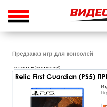
Предзаказ игр для консолей
Показано
1
-
20
(всего
329
позиций)
Relic First Guardian (PS5) 
Из
Иг