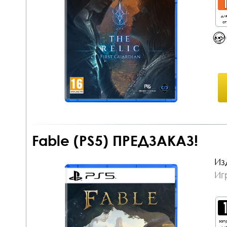
дл
от
Fable (PS5) ПРЕДЗАКАЗ!
Из
Иг
зап
дл