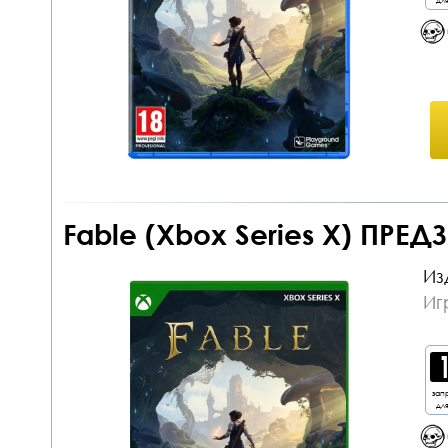
Fable (Xbox Series X) ПРЕД
Из
Иг
зап
дл