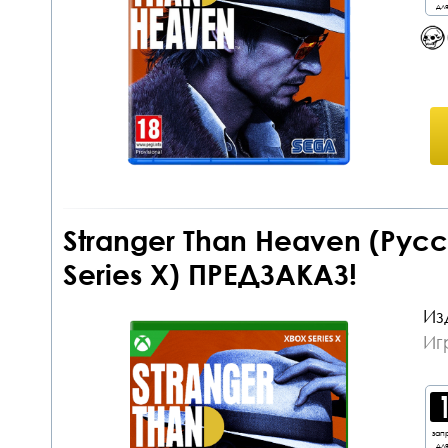
дл
Stranger Than Heaven (Рус
Series X) ПРЕДЗАКАЗ!
Из
Иг
зап
дл