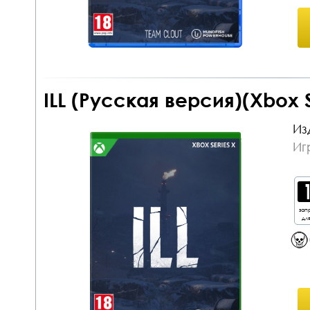
ILL (Русская версия)(Xbox 
Из
Иг
зап
дл