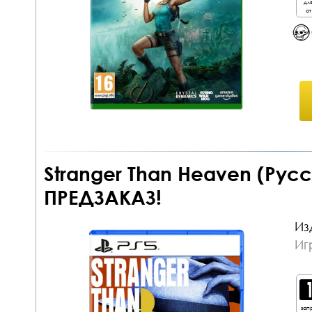
дл
от
Stranger Than Heaven (Рус
ПРЕДЗАКАЗ!
Из
Иг
зап