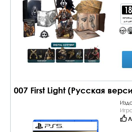
запрещ
для де
007 First Light (Русская верс
Изда
Игра
Л