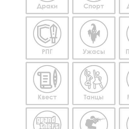
Драки
Спорт
РПГ
Ужасы
Квест
Танцы