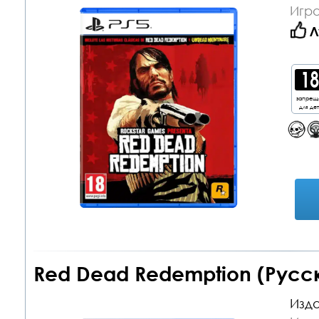
Игра
Л
запрещ
для де
Red Dead Redemption (Русск
Изда