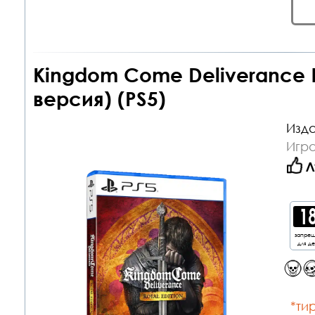
Kingdom Come Deliverance R
версия) (PS5)
Изда
Игра
Л
запре
для д
*тир