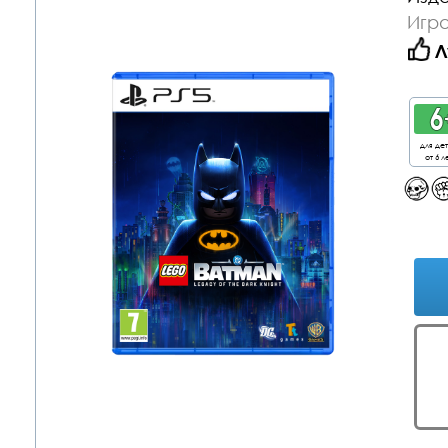
Игра
Л
для де
от 6 л