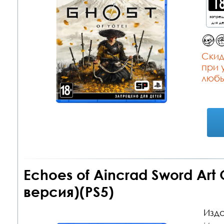
запре
для д
Cкид
при 
любы
Echoes of Aincrad Sword Art
версия)(PS5)
Изда