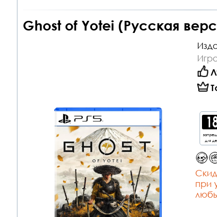
Ghost of Yotei (Русская верс
Изда
Игра
Л
Т
запре
для д
Cкид
при 
любы