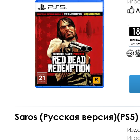
Игра
Л
запрещ
для де
Saros (Русская версия)(PS5)
Изда
Игра