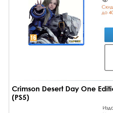
Cкид
до 4
Crimson Desert Day One Edit
(PS5)
Изда