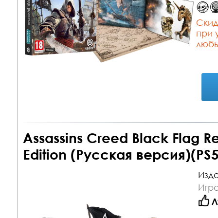
Cкид
при 
любы
Assassins Creed Black Flag R
Edition (Русская версия)(PS5
Изда
Игра
Л