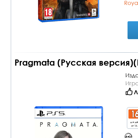
Royal
Pragmata (Русская версия)(
Изда
Игра
Л
для д
от 16 