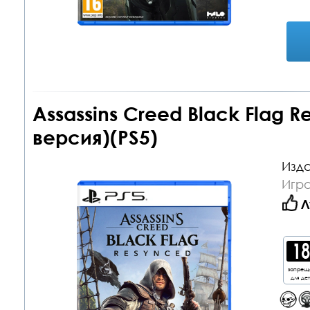
Assassins Creed Black Flag 
версия)(PS5)
Изда
Игра
Л
запрещ
для де