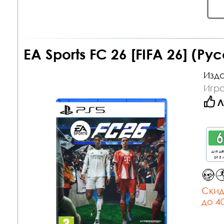
EA Sports FC 26 [FIFA 26] (Р
Изда
Игра
Л
для д
от 6 
Cкид
до 4