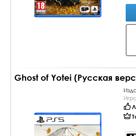
Ghost of Yotei (Русская вер
Изда
Игра
Л
Т