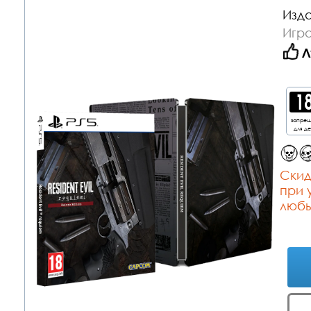
Изда
Игра
Л
запре
для д
Cкид
при 
любы