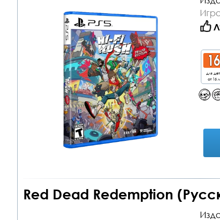
Изда
Игра
Л
для де
от 16 л
Red Dead Redemption (Русск
Изда