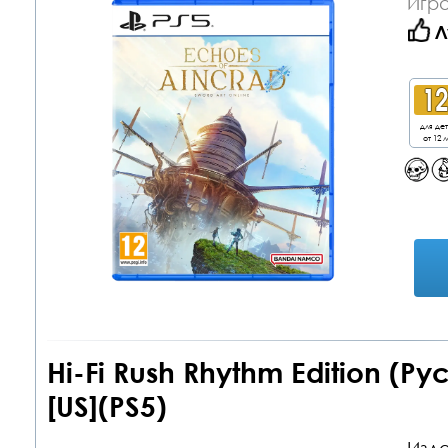
Игра
Л
для де
от 12 л
Hi-Fi Rush Rhythm Edition (Р
[US](PS5)