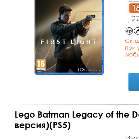
для д
от 16 
Cкид
при 
любы
Lego Batman Legacy of the D
версия)(PS5)
Изда