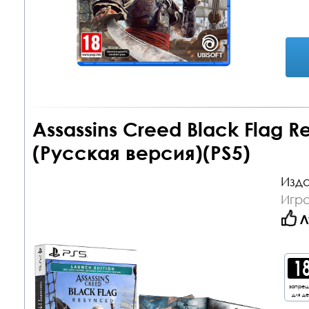
Assassins Creed Black Flag R
(Русская версия)(PS5)
Изда
Игра
Л
запре
для д