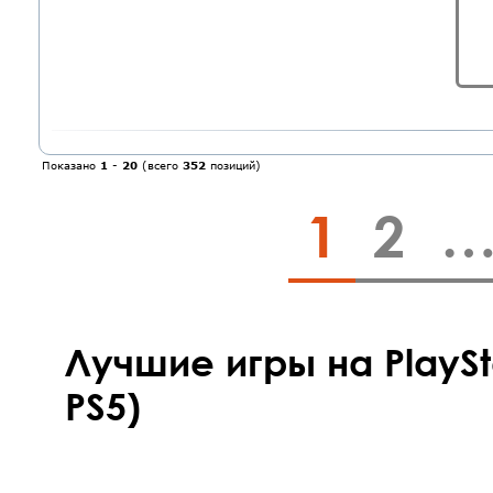
Показано
1
-
20
(всего
352
позиций)
1
2
Лучшие игры на PlaySta
PS5)