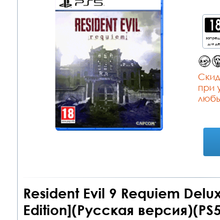
запре
для д
Cкид
при 
любы
Resident Evil 9 Requiem Delux
Edition](Русская версия)(PS5