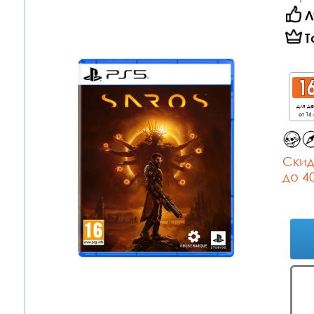
Л
Т
для д
от 16 
Cкид
до 4