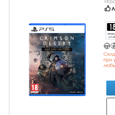
Игра
Л
запре
для д
Cкид
при 
любы