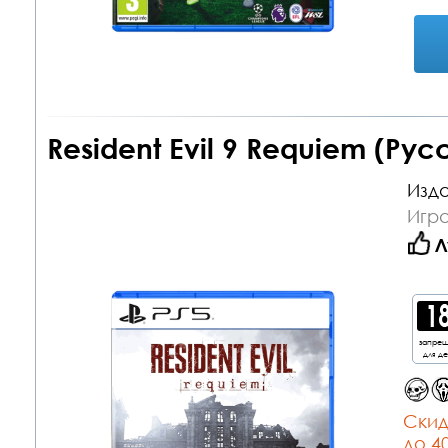
Resident Evil 9 Requiem (Рус
Изда
Игра
Л
запре
для д
Cкид
до 4