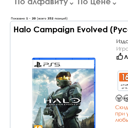
По алфавиту
По цене
Показано
1
-
20
(всего
352
позиций)
Halo Campaign Evolved (Рус
Изда
Игра
Л
для д
от 16 
Cкид
при 
любы