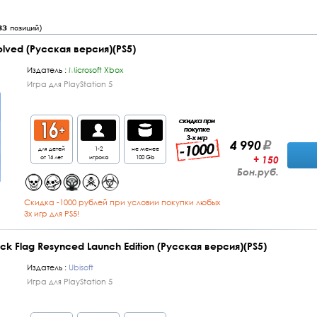
83
позиций)
lved (Русская версия)(PS5)
Издатель :
Microsoft Xbox
Игра для PlayStation 5
4 990
для детей
1-2
не менее
от 16 лет
игрока
100 Gb
+ 150
Бон.руб.
Cкидка -1000 рублей при условии покупки любых
3х игр для PS5!
ack Flag Resynced Launch Edition (Русская версия)(PS5)
Издатель :
Ubisoft
Игра для PlayStation 5