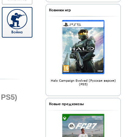
Новинки игр
Война
Halo Campaign Evolved (Русская версия)
(PS5)
 PS5)
Новые предзаказы