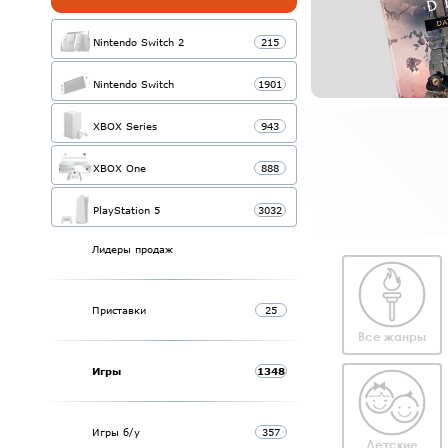
Nintendo Switch 2
215
Nintendo Switch
1901
XBOX Series
943
XBOX One
888
PlayStation 5
3032
Лидеры продаж
Приставки
25
Все жанры
Игры
1348
Игры б/у
357
Детские