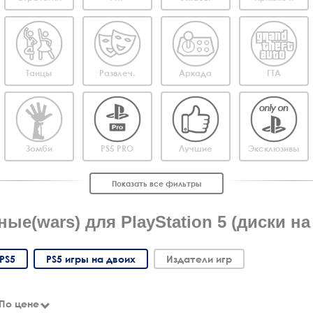
Танцы
Развлеч.
Аркада
ГТА
Зомби
PS5 PRO
Лучшие
Эксклюзивы
Показать все фильтры
ые(wars) для PlayStation 5 (диски на
PS5
PS5 игры на двоих
Издатели игр
По цене