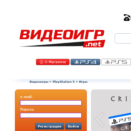
Видеоигры
»
PlayStation 5
» Игры
e-mail:
Пароль:
Регистрация
Войти