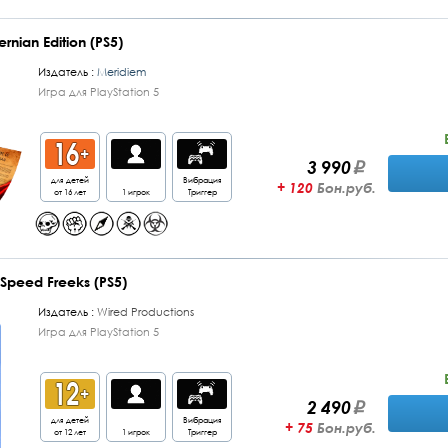
nian Edition (PS5)
Издатель :
Meridiem
Игра для PlayStation 5
3 990
для детей
Вибрация
+ 120
Бон.руб.
от 16 лет
1 игрок
Триггер
peed Freeks (PS5)
Издатель :
Wired Productions
Игра для PlayStation 5
2 490
для детей
Вибрация
+ 75
Бон.руб.
от 12 лет
1 игрок
Триггер