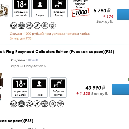
5 790
запрещено
Вибрация
для детей
1 игрок
Триггер
+ 174
Бон.руб.
Cкидка -1000 рублей при условии покупки любых
3х игр для PS5!
ack Flag Resynced Collectors Edition (Русская версия)(PS5)
Издатель :
Ubisoft
Игра для PlayStation 5
43 990
запрещено
Вибрация
+ 1 320
Бон.руб.
для детей
1 игрок
Триггер
сская версия)(PS5)