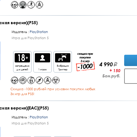
сская версия)(PS5)
Издатель :
PlayStation
Игра для PlayStation 5
4 990
запрещено
Вибрация
для детей
1 игрок
Триггер
+ 150
Бон.руб.
Cкидка -1000 рублей при условии покупки любых
3х игр для PS5!
сская версия)[EAC](PS5)
Издатель :
PlayStation
Игра для PlayStation 5