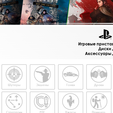
Игровые приставк
Диски д
Аксессуары дл
Шутеры
Экшены
Гонки
Драки
Стратегии
РПГ
Ужасы
Приключ.