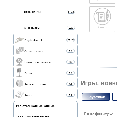
Игры на PS4
1173
Квест
Аксессуары
129
PlayStation 4
2129
Аудиотехника
14
Гаджеты и провода
39
Ретро
14
Игры, военн
Клёвые Штучки
61
Книги
11
PlayStation
Регистрационные данные
По алфавиту
ООО "Мультиплатформа"