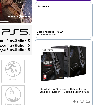
Корзина
Всего товаров :
0
шт.
На сумму
0
руб.
и PlayStation 5
ля PlayStation 5
я PlayStation 5
Спорт
Resident Evil 9 Requiem Deluxe Edition
[Steelbook Edition](Русская версия)(PS5)
Симулятор