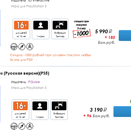
Издатель :
IO Interactive
Игра для PlayStation 5
5 990
для детей
Вибрация
от 16 лет
1 игрок
Триггер
+ 180
Бон.руб.
Cкидка -1000 рублей при условии покупки любых
3х игр для PS5!
es (Русская версия)(PS5)
Издатель :
PQube
Игра для PlayStation 5
3 190
для детей
Вибрация
+ 96
Бон.руб.
от 16 лет
1 игрок
Триггер