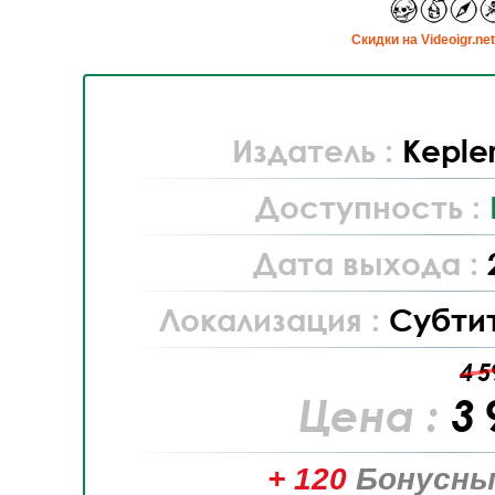
Cкидки на Videoigr.ne
Издатель :
Kepler
Доступность :
Дата выхода :
Локализация :
Субти
4 5
Цена :
3 
+ 120
Бонусны