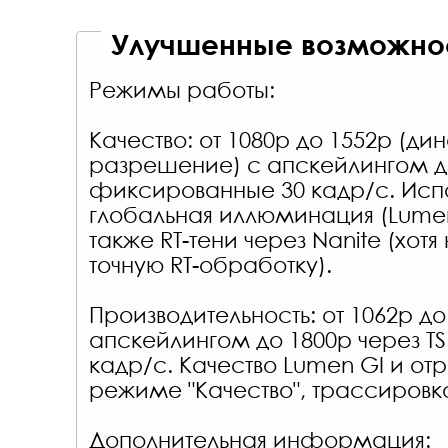
Улучшенные возможнос
Режимы работы:
Качество: от 1080p до 1552p (д
разрешение) с апскейлингом до
фиксированные 30 кадр/с. Исп
глобальная иллюминация (Lumen
также RT-тени через Nanite (хотя
точную RT-обработку).
Производительность: от 1062p до
апскейлингом до 1800p через TS
кадр/с. Качество Lumen GI и от
режиме "Качество", трассировка
Дополнительная информация: