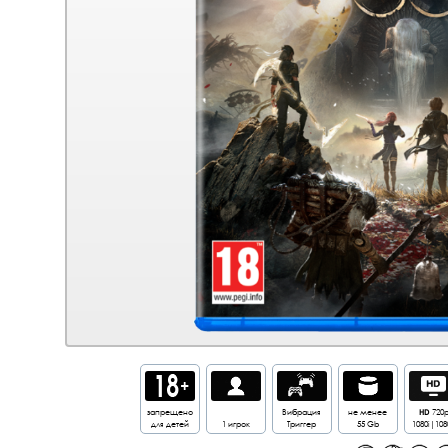
запрещено
Вибрация
не менее
HD
720
для детей
1 игрок
Триггер
55 Gb
1080i|108