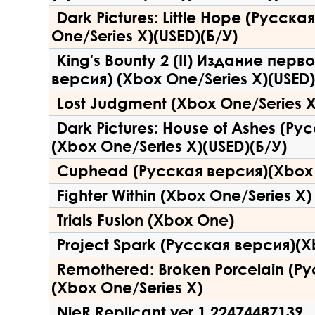
Dark Pictures: Little Hope (Русск
One/Series X)(USED)(Б/У)
King's Bounty 2 (II) Издание перв
версия) (Xbox One/Series X)(USED)
Lost Judgment (Xbox One/Series X
Dark Pictures: House of Ashes (Ру
(Xbox One/Series X)(USED)(Б/У)
Cuphead (Русская версия)(Xbox
Fighter Within (Xbox One/Series X)
Trials Fusion (Xbox One)
Project Spark (Русская версия)(
Remothered: Broken Porcelain (Р
(Xbox One/Series X)
NieR Replicant ver.1.22474487139.