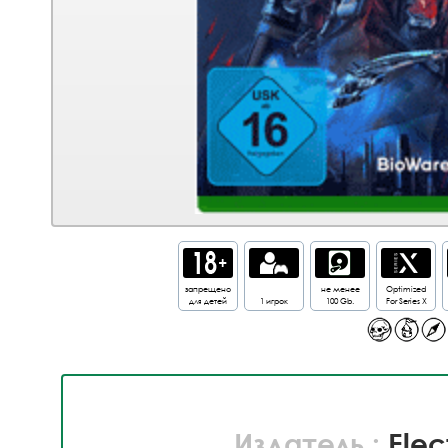
запрещено
не менее
Optimized
для детей
1 игрок
100 Gb.
For Series X
Издатель :
Elec