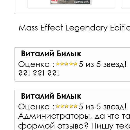
Mass Effect Legendary Edit
Виталий Билык
Оценка :
5 из 5 звезд!
??! ??! ??!
Виталий Билык
Оценка :
5 из 5 звезд!
Администраторы, да что т
формой отзыва? Пишу текст