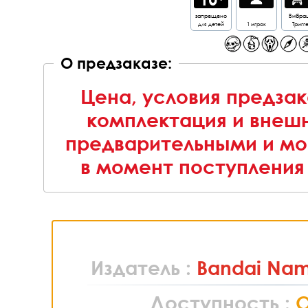
запрещено
Вибра
для детей
1 игрок
Тригг
О предзаказе:
Цена, условия предзак
комплектация и внешн
предварительными и мо
в момент поступления 
Издатель :
Bandai Nam
Доступность :