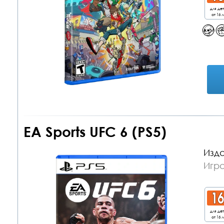
для де
от 16 л
EA Sports UFC 6 (PS5)
Изда
Игра
для де
от 16 л