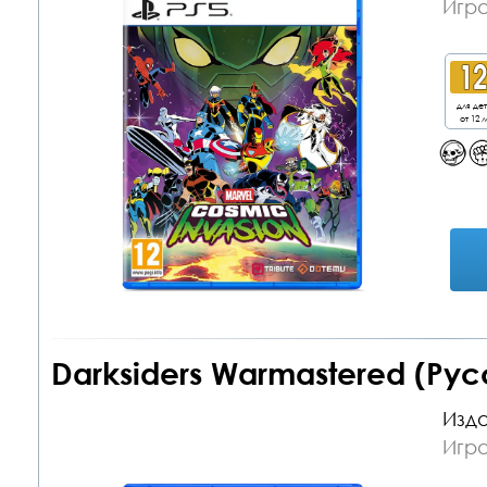
Игра
для де
от 12 л
Darksiders Warmastered (Рус
Изда
Игра