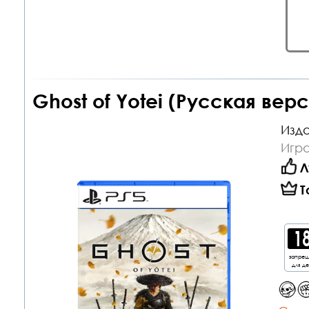
Ghost of Yotei (Русская вер
Изда
Игра
Л
Т
запре
для д