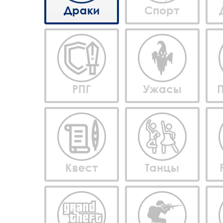
Драки
Спорт
РПГ
Ужасы
Квест
Танцы