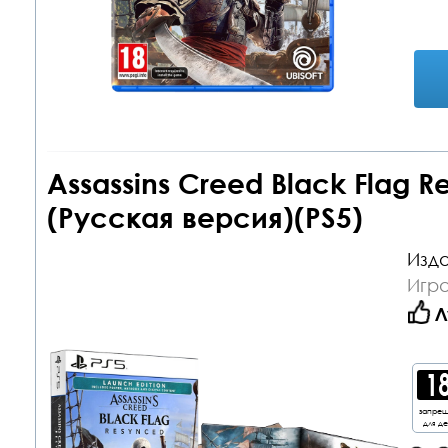
Assassins Creed Black Flag R
(Русская версия)(PS5)
Изда
Игра
Л
запре
для д