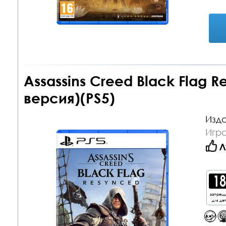
Assassins Creed Black Flag 
версия)(PS5)
Изда
Игра
Л
запрещ
для де