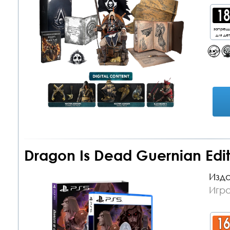
запрещ
для де
Dragon Is Dead Guernian Edit
Изда
Игра