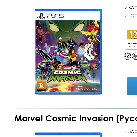
Изда
Игра
для де
от 12 л
Marvel Cosmic Invasion (Рус
Изда