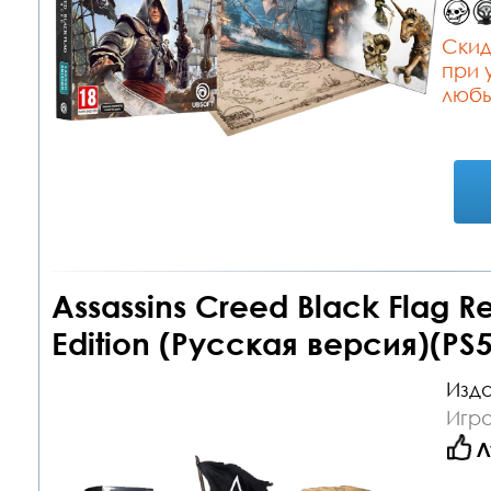
Cкид
при 
любы
Assassins Creed Black Flag R
Edition (Русская версия)(PS5
Изда
Игра
Л