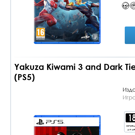
Yakuza Kiwami 3 and Dark Ti
(PS5)
Изда
Игра
запре
для д