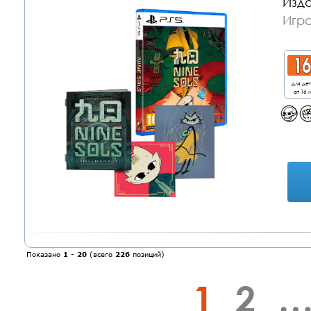
Изда
Игра
для де
от 16 л
Показано
1
-
20
(всего
226
позиций)
1
2