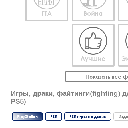
ГТА
Война
Лучшие
Э
Показать все 
Игры, драки, файтинги(fighting) д
PS5)
PlayStation
PS5
PS5 игры на двоих
Изда