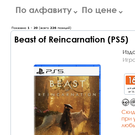
По алфавиту
По цене
Показано
1
-
20
(всего
226
позиций)
Beast of Reincarnation (PS5)
Изда
Игра
для д
от 16 
Cкид
при 
любы