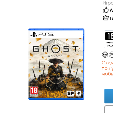
Игра
Л
Т
запре
для д
Cкид
при 
любы