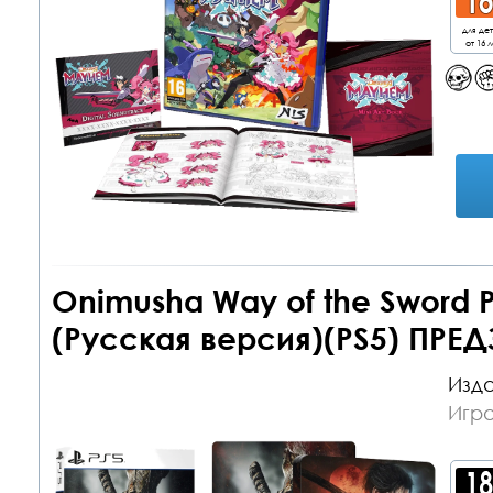
для де
от 16 л
Onimusha Way of the Sword 
(Русская версия)(PS5) ПРЕД
Изда
Игра