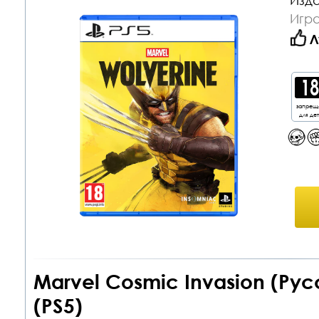
Изда
Игра
Л
запрещ
для де
Marvel Cosmic Invasion (Рус
(PS5)