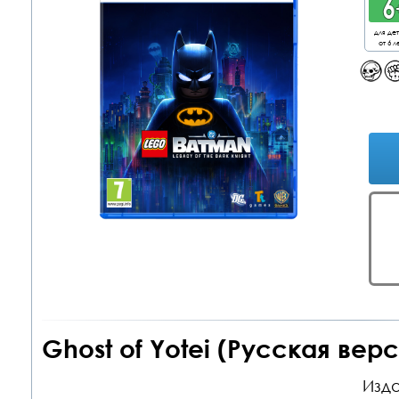
для де
от 6 л
Ghost of Yotei (Русская верс
Изда