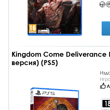
Kingdom Come Deliverance R
версия) (PS5)
Изда
Игра
Л
запре