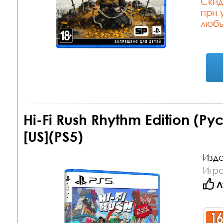
Cкид
при 
любы
Hi-Fi Rush Rhythm Edition (Р
[US](PS5)
Изда
Игра
Л