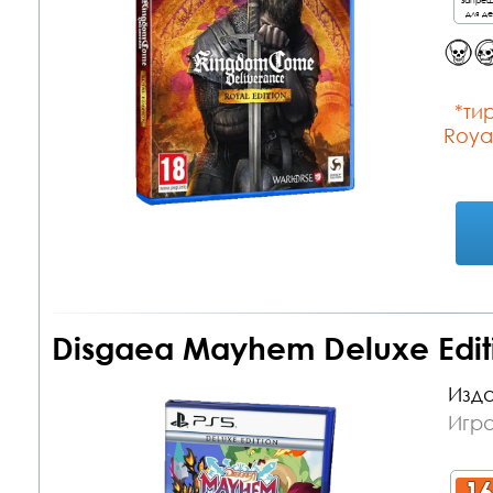
для д
*тир
Royal
Disgaea Mayhem Deluxe Editi
Изда
Игра