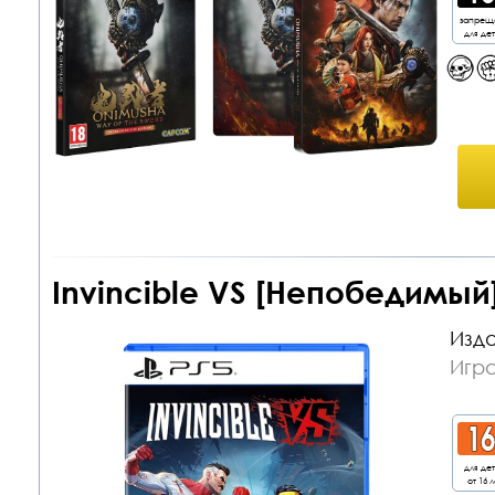
запрещ
для де
Invincible VS [Непобедимый]
Изда
Игра
для де
от 16 л