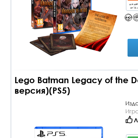
для де
от 16 л
Lego Batman Legacy of the D
версия)(PS5)
Изда
Игра
Л