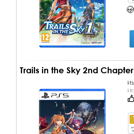
Trails in the Sky 2nd Chapt
Из
Иг
дл
о