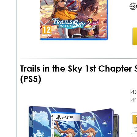
Trails in the Sky 1st Chapter
(PS5)
Из
Иг
дл
о