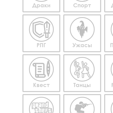
Драки
Спорт
РПГ
Ужасы
Квест
Танцы