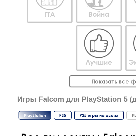
ГТА
Война
Лучшие
Э
Показать все 
Игры Falcom для PlayStation 5 (
PlayStation
PS5
PS5 игры на двоих
И