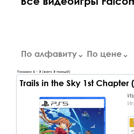
Все видеоигры Falcom
По алфавиту
По цене
Показано
1
-
3
(всего
3
позиций)
Trails in the Sky 1st Chapter 
Из
Иг
дл
о