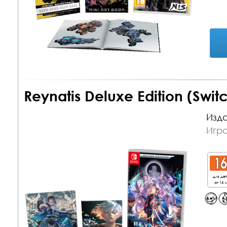
Reynatis Deluxe Edition (Swit
Изда
Игра
для де
от 16 л