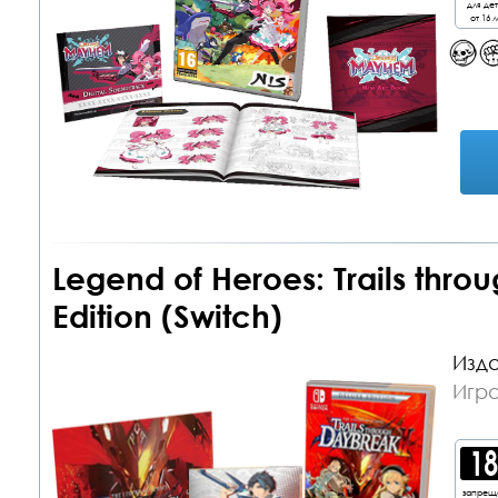
для де
от 16 л
Legend of Heroes: Trails thro
Edition (Switch)
Изда
Игра
запрещ