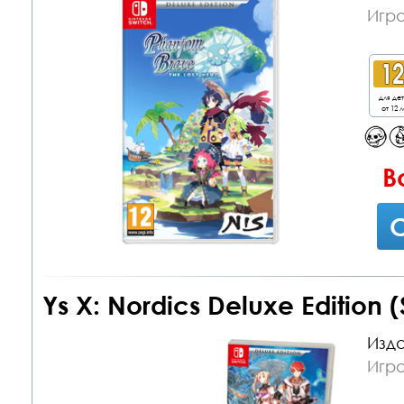
Игра
для де
от 12 л
В
С
Ys X: Nordics Deluxe Edition (
Изда
Игра