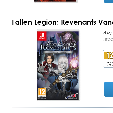
Fallen Legion: Revenants Van
Изда
Игра
для де
от 12 л