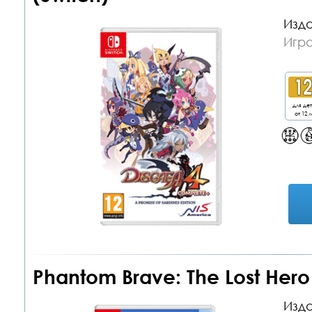
Изда
Игра
для де
от 12 л
Phantom Brave: The Lost Hero 
Изда