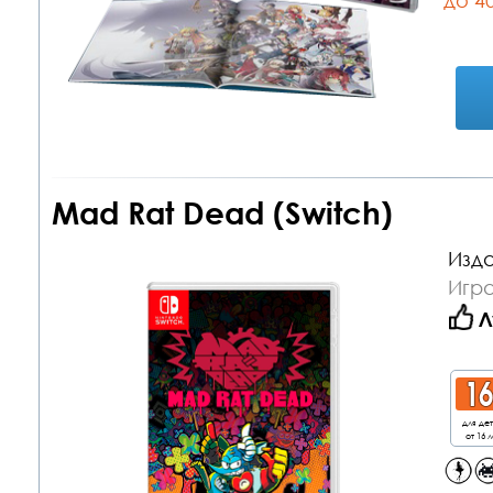
до 4
Mad Rat Dead (Switch)
Изда
Игра
Л
для де
от 16 л