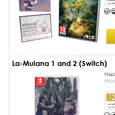
для де
La-Mulana 1 and 2 (Switch)
Изда
Игра
для де
от 12 л