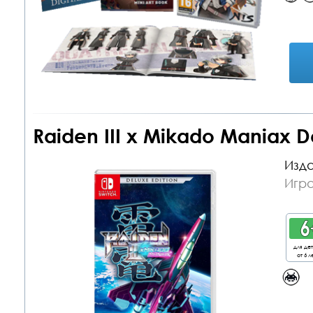
Raiden III x Mikado Maniax De
Изда
Игра
для де
от 6 л