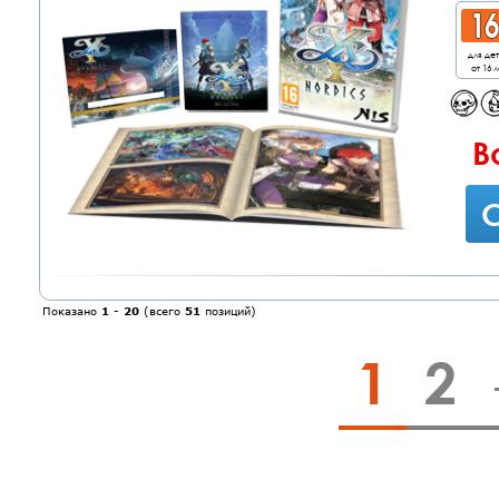
для де
от 16 л
В
С
Показано
1
-
20
(всего
51
позиций)
1
2