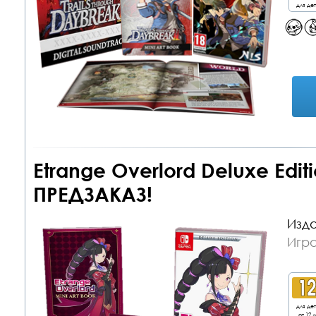
для де
Etrange Overlord Deluxe Editi
ПРЕДЗАКАЗ!
Изда
Игра
для де
от 12 л