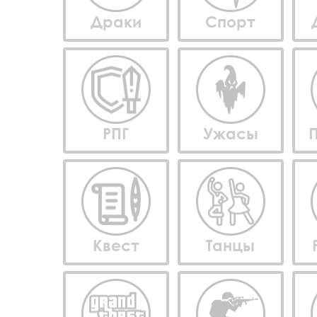
Драки
Спорт
РПГ
Ужасы
Квест
Танцы