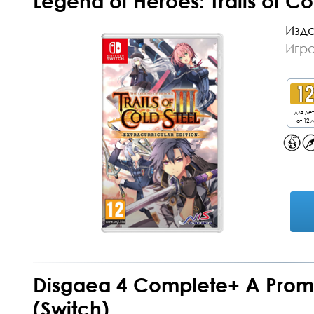
Legend of Heroes: Trails of Col
Изда
Игра
для де
от 12 л
Disgaea 4 Complete+ A Promis
(Switch)