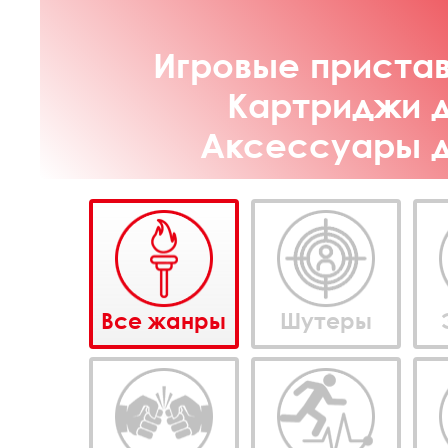
Игровые пристав
Картриджи д
Аксессуары дл
Все жанры
Шутеры