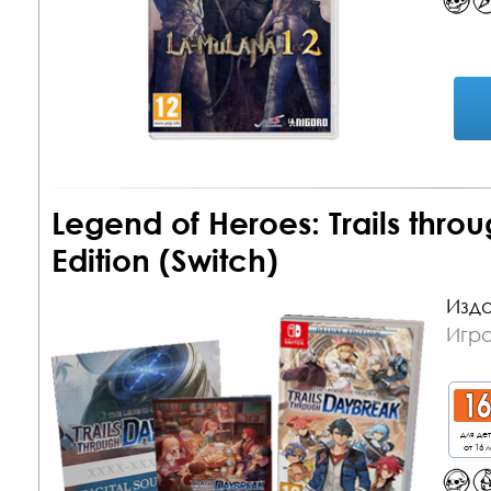
Legend of Heroes: Trails thr
Edition (Switch)
Изда
Игра
для де
от 16 л