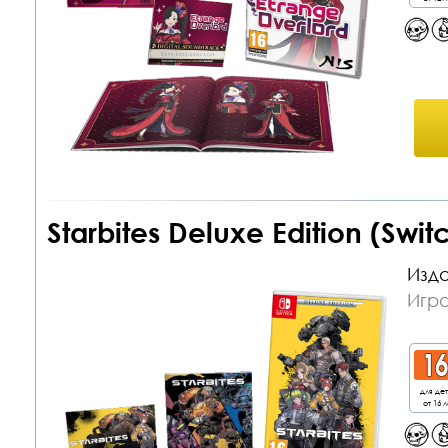
Starbites Deluxe Edition (Swit
Изда
Игра
для де
от 16 л