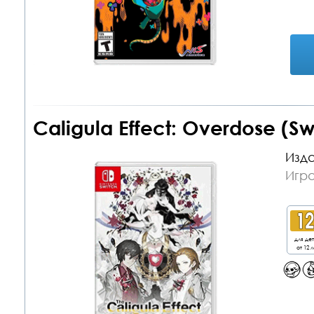
Caligula Effect: Overdose (Sw
Изда
Игра
для де
от 12 л