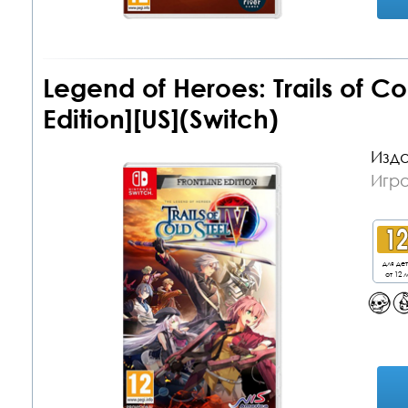
Legend of Heroes: Trails of Col
Edition][US](Switch)
Изда
Игра
для де
от 12 л