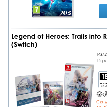
Legend of Heroes: Trails into 
(Switch)
Изда
Игра
запре
для д
Cкид