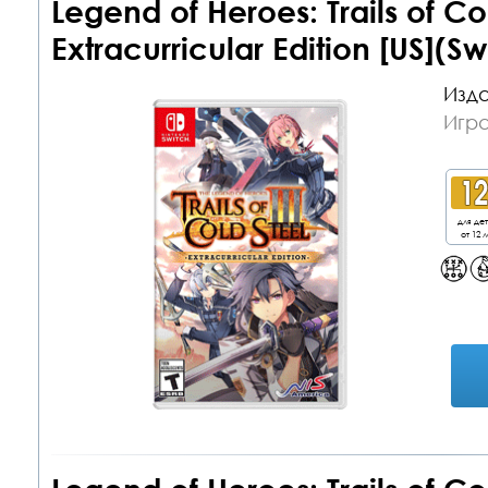
Legend of Heroes: Trails of Col
Extracurricular Edition [US](Sw
Изда
Игра
для де
от 12 л