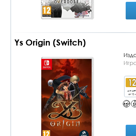
Ys Origin (Switch)
Изда
Игра
для де
от 12 л