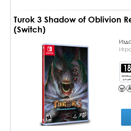
Turok 3 Shadow of Oblivion R
(Switch)
Изда
Игра
запрещ
для де