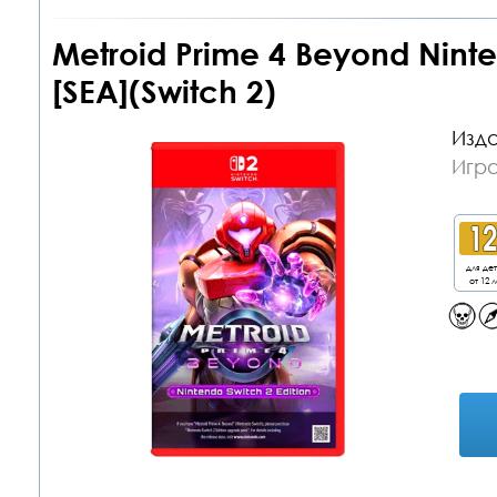
Metroid Prime 4 Beyond Ninte
[SEA](Switch 2)
Изда
Игра
для де
от 12 л