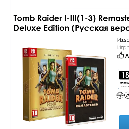
Tomb Raider I-III(1-3) Remaste
Deluxe Edition (Русская верс
Изда
Игра
Л
запрещ
для де