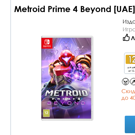
Metroid Prime 4 Beyond [UAE]
Изда
Игра
Л
для д
от 12 
Cкид
до 4