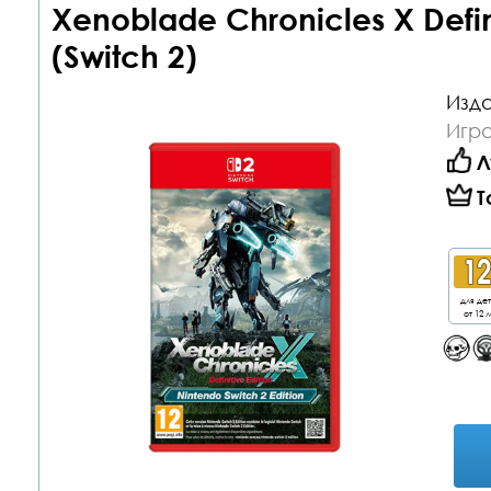
Xenoblade Chronicles X Defini
(Switch 2)
Изда
Игра
Л
Т
для де
от 12 л