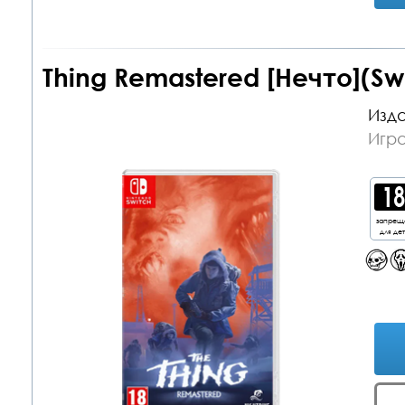
Thing Remastered [Нечто](Sw
Изда
Игра
запрещ
для де