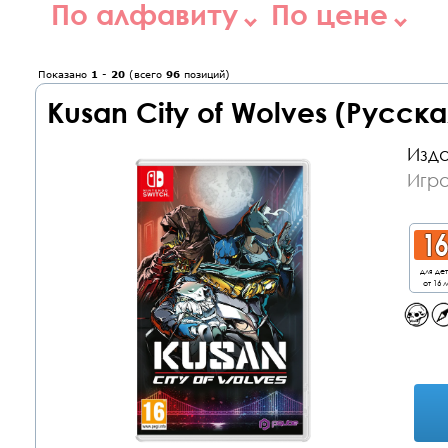
По алфавиту
По цене
Показано
1
-
20
(всего
96
позиций)
Kusan City of Wolves (Русска
Изда
Игра
для де
от 16 л