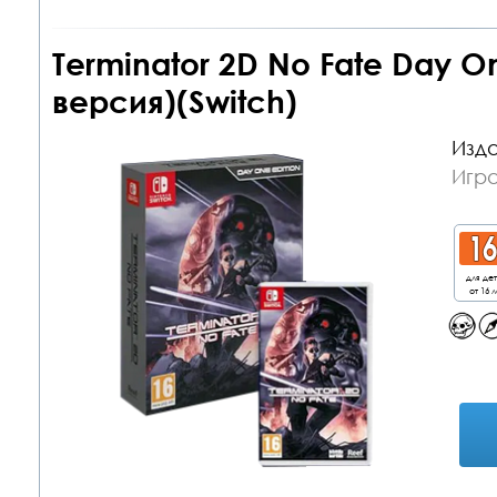
Terminator 2D No Fate Day O
версия)(Switch)
Изда
Игра
для де
от 16 л