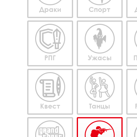
Драки
Спорт
РПГ
Ужасы
Квест
Танцы