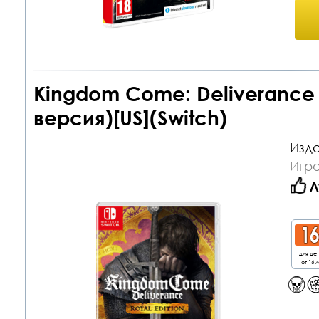
Kingdom Come: Deliverance R
версия)[US](Switch)
Изда
Игра
Л
для де
от 16 л