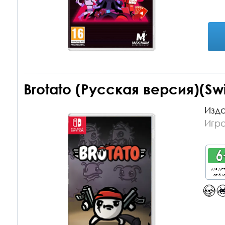
Brotato (Русская версия)(Sw
Изда
Игра
для де
от 6 л