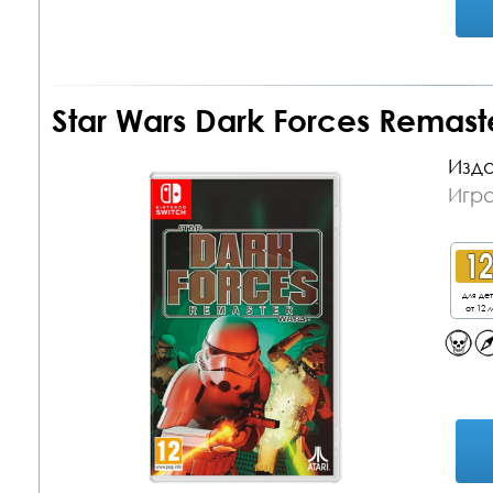
Star Wars Dark Forces Remast
Изда
Игра
для де
от 12 л