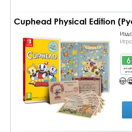
Cuphead Physical Edition (Р
Изда
Игра
для де
от 6 л