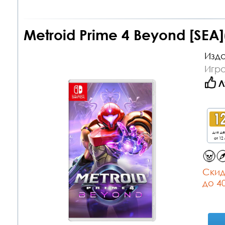
Metroid Prime 4 Beyond [SEA]
Изда
Игра
Л
для д
от 12 
Cкид
до 4