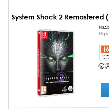
System Shock 2 Remastered (
Изда
Игра
для де
от 16 л