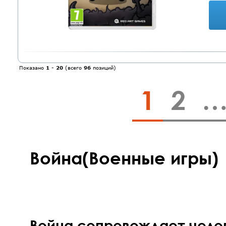
Показано
1
-
20
(всего
96
позиций)
1
2
Война(Военные игры)
Война сопровождает чело