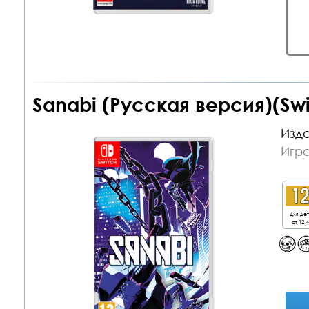
Sanabi (Русская версия)(Swi
Изда
Игра
для де
от 12 л