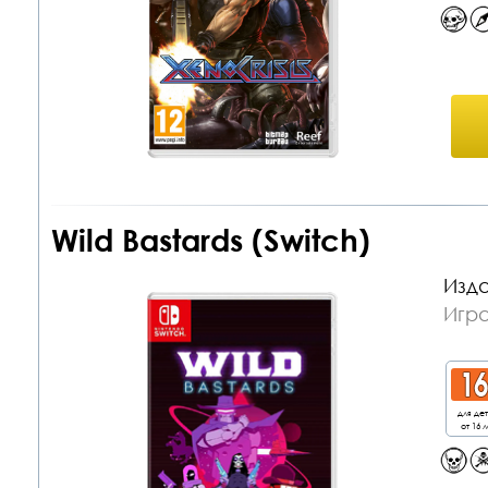
Wild Bastards (Switch)
Изда
Игра
для де
от 16 л