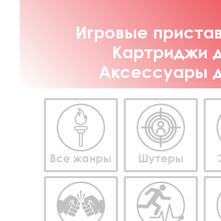
Игровые пристав
Картриджи д
Аксессуары дл
Все жанры
Шутеры