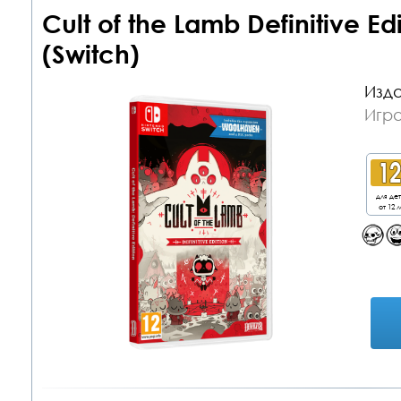
Cult of the Lamb Definitive E
(Switch)
Изда
Игра
для де
от 12 л