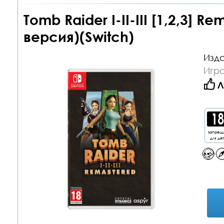
Tomb Raider I-II-III [1,2,3] 
версия)(Switch)
Изда
Игра
Л
запрещ
для де