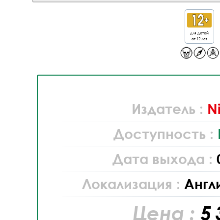
для детей
от 12 лет
Издатель :
N
Доступность :
Дата выхода :
Локализация :
Англ
Цена :
5 