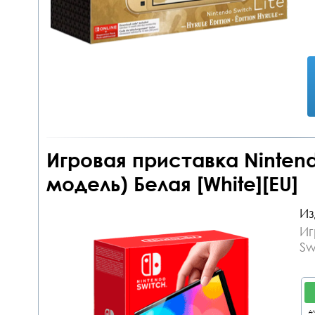
Игровая приставка Nintend
модель) Белая [White][EU]
Из
Иг
Sw
дл