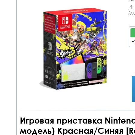
Иг
Sw
дл
о
Игровая приставка Nintend
модель) Красная/Синяя [Re