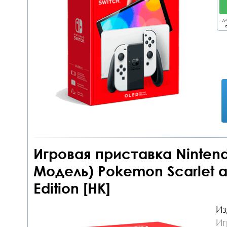
дл
о
Игровая приставка Nintend
Модель) Pokemon Scarlet an
Edition [HK]
Из
Иг