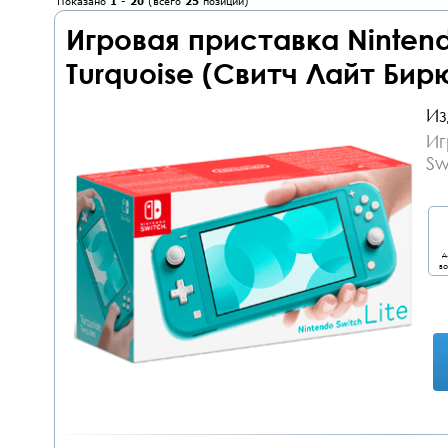
Показано
1
-
20
(всего
25
позиций)
Игровая приставка Nintendo
Turquoise (Свитч Лайт Бир
Из
Иг
Sw
д
во