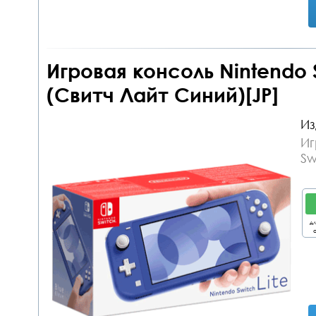
Игровая консоль Nintendo S
(Свитч Лайт Синий)[JP]
Из
Иг
Sw
дл
о