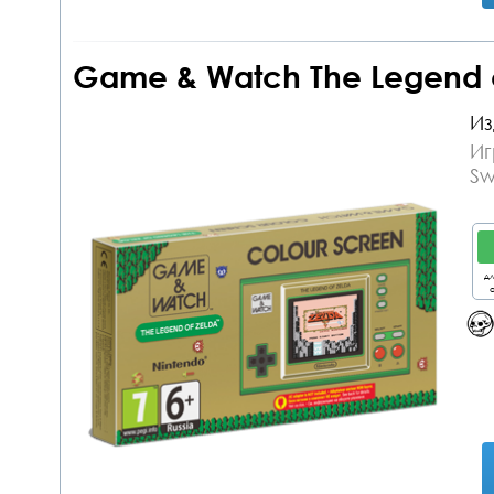
Game & Watch The Legend o
Из
Иг
Sw
дл
о