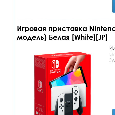
Игровая приставка Nintend
модель) Белая [White][JP]
Из
Иг
Sw