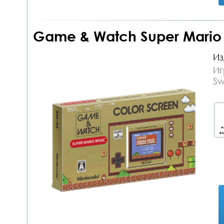
Game & Watch Super Mario 
Из
Иг
Sw
д
во