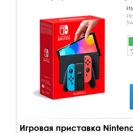
Из
Иг
Sw
дл
о
Игровая приставка Ninten