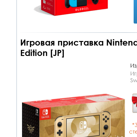
Игровая приставка Nintendo
Edition [JP]
Из
Иг
Sw
*З
ст