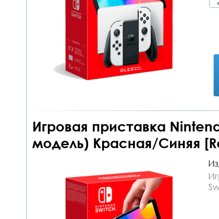
о
Игровая приставка Nintend
модель) Красная/Синяя [Re
Из
Иг
Sw