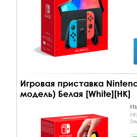
Игровая приставка Nintend
модель) Белая [White][HK]
Из
Иг
Sw