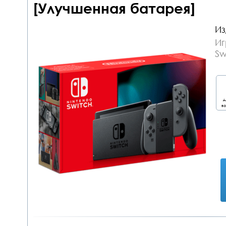
[Улучшенная батарея]
Из
Иг
Sw
д
во