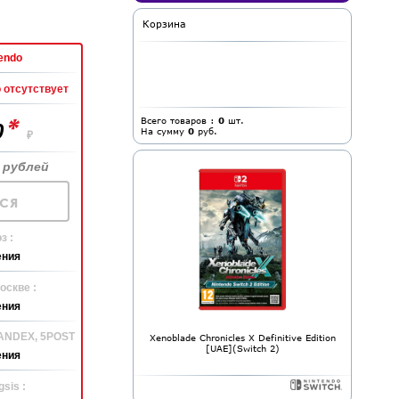
Корзина
endo
 отсутствует
*
Всего товаров :
0
шт.
0
На сумму
0
руб.
₽
 рублей
ся
з :
ения
оскве :
ения
YANDEX, 5POST
Xenoblade Chronicles X Definitive Edition
[UAE](Switch 2)
ения
sis :