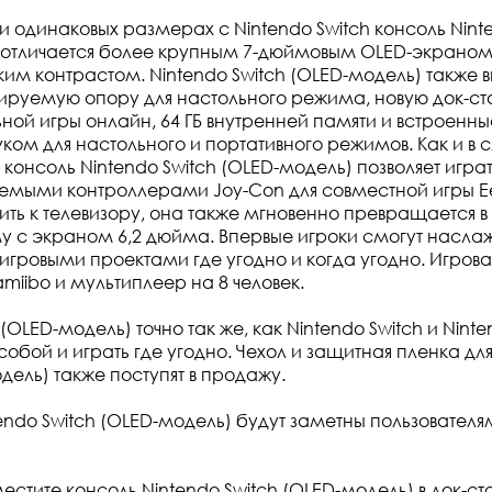
и одинаковых размерах с Nintendo Switch консоль Nint
 отличается более крупным 7-дюймовым OLED-экраном
ким контрастом. Nintendo Switch (OLED-модель) также 
руемую опору для настольного режима, новую док-ст
ьной игры онлайн, 64 ГБ внутренней памяти и встроенн
ком для настольного и портативного режимов. Как и в с
, консоль Nintendo Switch (OLED-модель) позволяет играт
яемыми контроллерами Joy-Con для совместной игры Ее
ть к телевизору, она также мгновенно превращается в
у с экраном 6,2 дюйма. Впервые игроки смогут насла
ровыми проектами где угодно и когда угодно. Игрова
miibo и мультиплеер на 8 человек.
(OLED-модель) точно так же, как Nintendo Switch и Ninten
обой и играть где угодно. Чехол и защитная пленка для
дель) также поступят в продажу.
ndo Switch (OLED-модель) будут заметны пользователям
естите консоль Nintendo Switch (OLED-модель) в док-ст