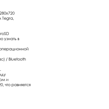
280x720
 Tegra,
roSD
о узнать в
 операционной
) / Bluetooth
.
нду
ом и
 что равняется