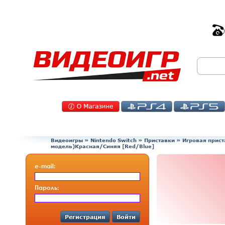
Видеоигры
»
Nintendo Switch
»
Приставки
»
Игровая прист
модель)Красная/Синяя [Red/Blue]
e-mail:
Пароль:
Регистрация
Войти