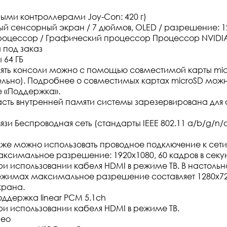
ыми контроллерами Joy-Con: 420 г)
й сенсорный экран / 7 дюймов, OLED / разрешение: 1
роцессор / Графический процессор Процессор NVIDIA
 под заказ
 64 ГБ
ять консоли можно с помощью совместимой карты mic
ельно). Подробнее о совместимых картах microSD можн
 «Поддержка».
сть внутренней памяти системы зарезервирована для
зи Беспроводная сеть (стандарты IEEE 802.11 a/b/g/n/ac
кже можно использовать проводное подключение к сети
ксимальное разрешение: 1920x1080, 60 кадров в секу
и использовании кабеля HDMI в режиме ТВ. В настольн
жимах максимальное разрешение составляет 1280x720,
рана.
ддержка linear PCM 5.1ch
и использовании кабеля HDMI в режиме ТВ.
рео