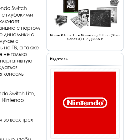
endo Switch
 с глубокими
включает
анцию с портом
ые динамики с
Mouse P.I. for Hire Mouseburg Edition (Xbox
Series X) ПРЕДЗАКАЗ!
лучае с
ь на ТВ, а также
 не только
Издатель
 портативную
ждаться
я консоль
do Switch Lite,
 Nintendo
 во всех трех
анцию, чтобы