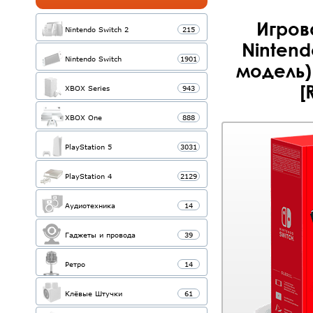
Игров
Nintendo Switch 2
215
Nintend
Nintendo Switch
1901
модель)
[
XBOX Series
943
XBOX One
888
PlayStation 5
3031
PlayStation 4
2129
Аудиотехника
14
Гаджеты и провода
39
Ретро
14
Клёвые Штучки
61