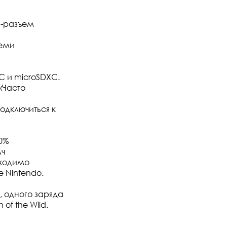
и-разъем
семи
C и microSDXC.
«Часто
одключиться к
0%
Ач
бходимо
 Nintendo.
, одного заряда
of the Wild.