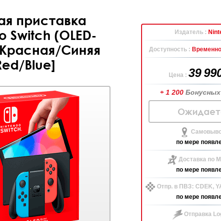
ая приставка
o Switch (OLED-
Издатель :
Nint
Красная/Синяя
Доступность :
Временно
Red/Blue]
39 99
Цена :
+ 1 200
Бонусных
Ожидает
Самовыво
по мере появл
Доставка по М
по мере появл
Отпр. в ПВЗ: CDEK, 
по мере появл
Отправка Log