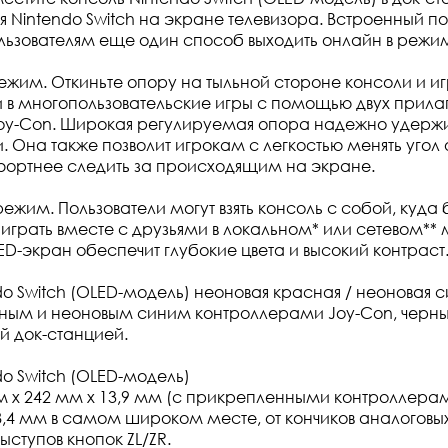
ля Nintendo Switch на экране телевизора. Встроенный п
льзователям еще один способ выходить онлайн в режим
ежим. Откиньте опору на тыльной стороне консоли и и
 в многопользовательские игры с помощью двух прил
oy-Con. Широкая регулируемая опора надежно удержи
. Она также позволит игрокам с легкостью менять угол 
ортнее следить за происходящим на экране.
ежим. Пользователи могут взять консоль с собой, куда 
 играть вместе с друзьями в локальном* или сетевом**
D-экран обеспечит глубокие цвета и высокий контраст
o Switch (OLED-модель) неоновая красная / неоновая с
ным и неоновым синим контроллерами Joy-Con, черн
й док-станцией.
do Switch (OLED-модель)
 x 242 мм x 13,9 мм (с прикрепленными контроллерам
,4 мм в самом широком месте, от кончиков аналоговы
ыступов кнопок ZL/ZR.