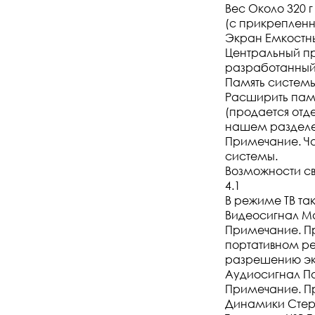
Вес Около 320 г
(с прикрепленн
Экран Емкостны
Центральный п
разработанный
Память системы
Расширить пам
(продается отд
нашем разделе
Примечание. Ча
системы.
Возможности свя
4.1
В режиме ТВ та
Видеосигнал Ма
Примечание. Пр
портативном ре
разрешению эк
Аудиосигнал По
Примечание. Пр
Динамики Сте