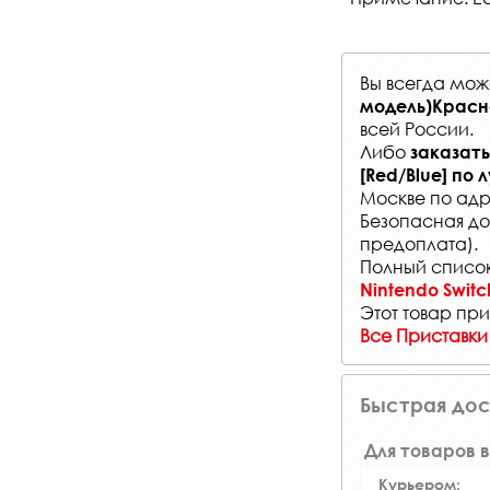
Вы всегда мо
модель)Красна
всей России
.
Либо
заказать
[Red/Blue]
по 
Москве по адр
Безопасная до
предоплата).
Полный список
Nintendo Switc
Этот товар при
Все Приставки
Быстрая дос
Для товаров в
Курьером: