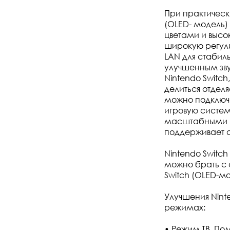
При практическ
(OLED- модель)
цветами и высо
широкую регули
LAN для стабил
улучшенным зву
Nintendo Switch
делиться отдел
можно подключи
игровую систем
масштабными иг
поддерживает a
Nintendo Switch 
можно брать с с
Switch (OLED-мо
Улучшения Ninte
режимах:
• Режим ТВ. Пом