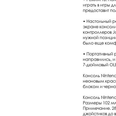
играть в игры д
предоставит по
• Настольный р
экране консоли
контроллеров J
нужной позиции
было еще комф
• Портативный р
направились, и
7-дюймовый OLE
Консоль Nintend
неоновым крас
блоком и черно
Консоль Ninten
Размеры 102 мм
Примечание. 28
джойстиков до в