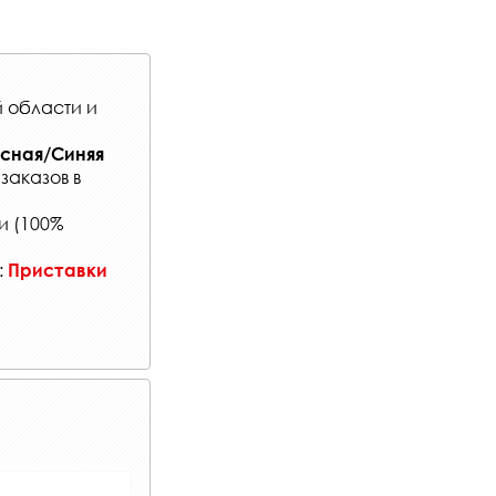
 области и
асная/Синяя
 заказов
в
и (100%
:
Приставки