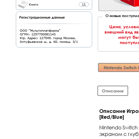
Книги
11
О новых поступле
Регистрационные данные
Цена, услови
ООО "Мультиплатформа"
внешний вид я
ОГРН: 1257700081143
могут бы
Юр. Адрес: 127549, город Москва,
поступле
Алтуфьевское ш, д. 60, помещ. 3/1
Nintendo Switch
Описание
Описание Игров
[Red/Blue]
Nintendo Switc
экраном с глуб