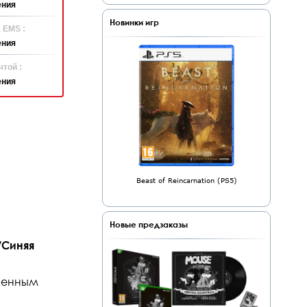
ения
Новинки игр
 EMS :
ения
той :
ения
Beast of Reincarnation (PS5)
Новые предзаказы
/Синяя
чшенным