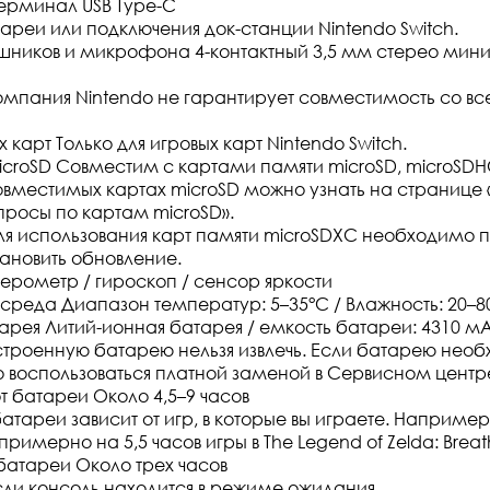
ерминал USB Type-C
тареи или подключения док-станции Nintendo Switch.
шников и микрофона 4-контактный 3,5 мм стерео мин
мпания Nintendo не гарантирует совместимость со в
х карт Только для игровых карт Nintendo Switch.
microSD Совместим с картами памяти microSD, microSDH
вместимых картах microSD можно узнать на странице 
росы по картам microSD».
я использования карт памяти microSDXC необходимо п
тановить обновление.
рометр / гироскоп / сенсор яркости
реда Диапазон температур: 5–35°C / Влажность: 20–8
арея Литий-ионная батарея / емкость батареи: 4310 м
троенную батарею нельзя извлечь. Если батарею нео
 воспользоваться платной заменой в Сервисном центре
т батареи Около 4,5–9 часов
атареи зависит от игр, в которые вы играете. Например
римерно на 5,5 часов игры в The Legend of Zelda: Breath 
батареи Около трех часов
ли консоль находится в режиме ожидания.