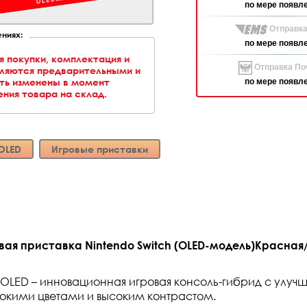
по мере появл
Отправка
ниях:
по мере появл
я покупки, комплектация и
Отправка Поч
вляются предварительными и
ть изменены в момент
по мере появл
ния товара на склад.
 OLED
Игровые приставки
ая приставка Nintendo Switch (OLED-модель)Красная
h OLED – инновационная игровая консоль-гибрид с улу
окими цветами и высоким контрастом.