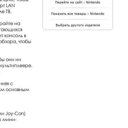
Перейти на сайт : Nintendo
орт LAN
е ТВ.
Показать все товары : Nintendo
грайте на
Выбрать другого издателя
агающихся
т консоль в
обзора, чтобы
бы они ни
 мультиплеере.
.
иняя с
ым основным
и Joy-Con)
х мини-