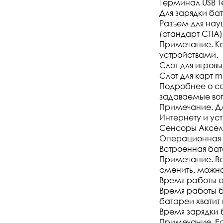
Терминал USB Т
Для зарядки ба
Разъем для нау
(стандарт CTIA)
Примечание. Ко
устройствами.
Слот для игровы
Слот для карт 
Подробнее о со
задаваемые воп
Примечание. Дл
Интернету и ус
Сенсоры Акселе
Операционная с
Встроенная бат
Примечание. Вс
сменить, можно
Время работы о
Время работы б
батареи хватит п
Время зарядки 
Примечание. Ес