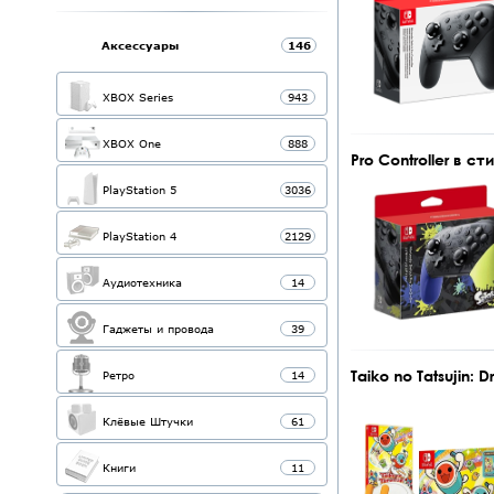
Аксессуары
146
XBOX Series
943
XBOX One
888
Pro Controller в ст
PlayStation 5
3036
PlayStation 4
2129
Аудиотехника
14
Гаджеты и провода
39
Taiko no Tatsujin: D
Ретро
14
Клёвые Штучки
61
Книги
11