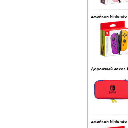
джойкон Nintendo J
Дорожный чехол Re
джойкон Nintendo J