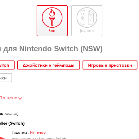
Все
joy con
 для Nintendo Switch (NSW)
witch
Джойстики и геймпады
Игровые приставки
ики
По цене
46
позиций)
ler (Switch)
Издатель :
Nintendo
Аксессуар для Nintendo Switch