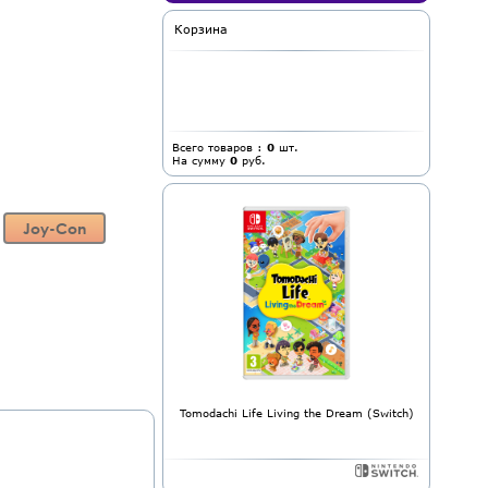
Корзина
Всего товаров :
0
шт.
На сумму
0
руб.
Joy-Con
Tomodachi Life Living the Dream (Switch)