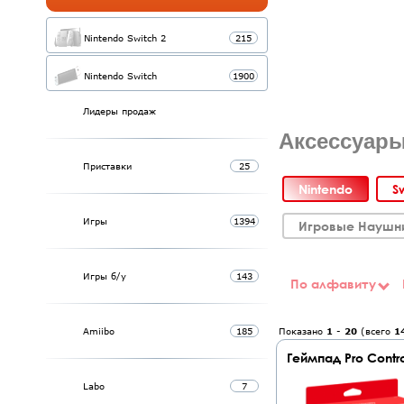
Nintendo Switch 2
215
Nintendo Switch
1900
Лидеры продаж
Аксессуары
Приставки
25
Nintendo
S
Игры
1394
Игровые Наушн
Игры б/у
143
По алфавиту
Amiibo
185
Показано
1
-
20
(всего
1
Геймпад Pro Control
Labo
7