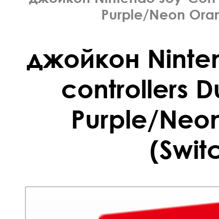
Purple/Neon Oran
джойкон Ninte
controllers 
Purple/Neo
(Swit