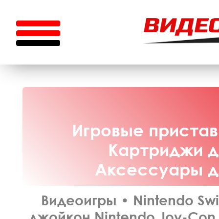
Игровые приставк
Картриджи дл
Аксессуары дл
Видеоигры
•
Nintendo Swi
джойкон Nintendo Joy-Con c