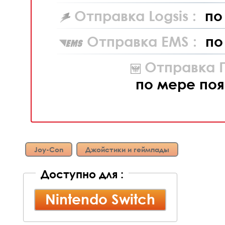
Отправка Logsis :
по
Отправка EMS :
по
Отправка П
по мере поя
Joy-Con
Джойстики и геймпады
Доступно для :
Nintendo Switch