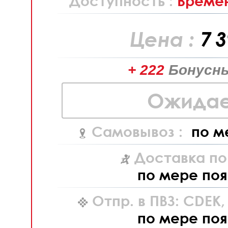
Доступность :
Времен
Цена :
7 
+ 222
Бонусны
Ожидае
Самовывоз :
по м
Доставка по
по мере поя
Отпр. в ПВЗ: CDEK
по мере поя