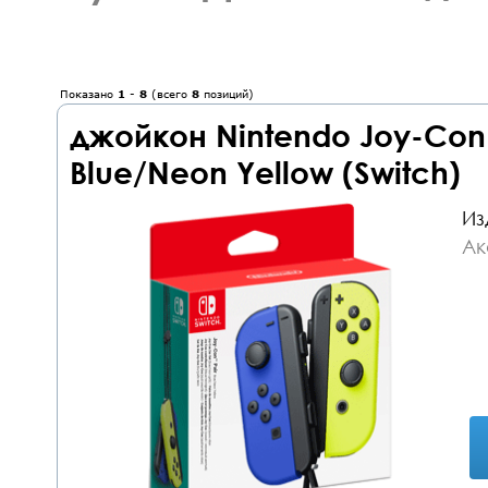
Показано
1
-
8
(всего
8
позиций)
джойкон Nintendo Joy-Con c
Blue/Neon Yellow (Switch)
Из
Ак