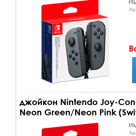
Из
Ак
В
джойкон Nintendo Joy-Con c
Neon Green/Neon Pink (Swi
Из
Ак