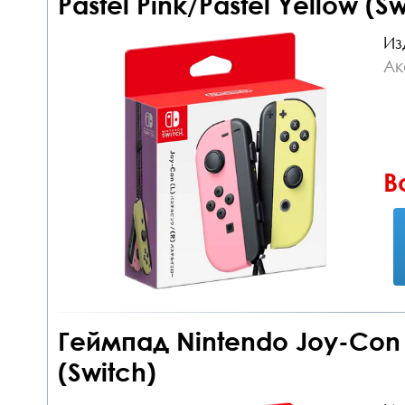
Pastel Pink/Pastel Yellow (Sw
Из
Ак
В
Геймпад Nintendo Joy-Con c
(Switch)