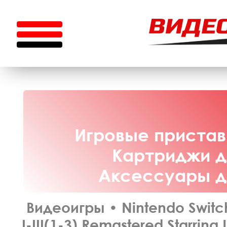
Игровые приставк
Картриджи дл
Аксессуары дл
Видеоигры
•
Nintendo Switc
I-III(1-3) Remastered Starring 