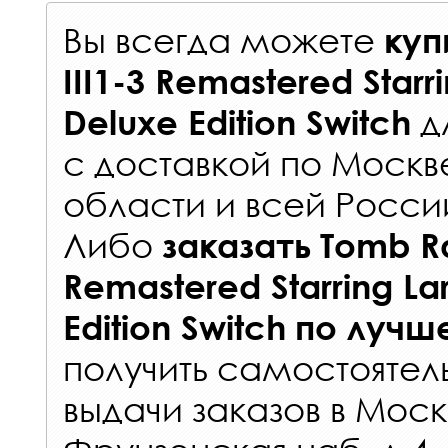
Вы всегда можете
куп
III1-3 Remastered Starri
д
Deluxe Edition Switch
с
доставкой по Москв
области и всей Росси
Либо
заказать
Tomb Ra
Remastered Starring La
Edition Switch
по лучш
получить самостоятел
выдачи заказов
в Моск