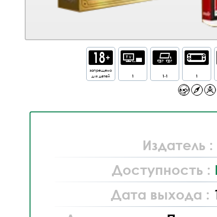
запрещено
для детей
1
1-1
1
Издатель :
Доступность :
Дата выхода :