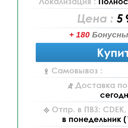
Локализация :
Полнос
Цена :
5 
+ 180
Бонусны
Купи
Самовывоз :
Доставка по
сегод
Отпр. в ПВЗ: CDEK
в понедельник (