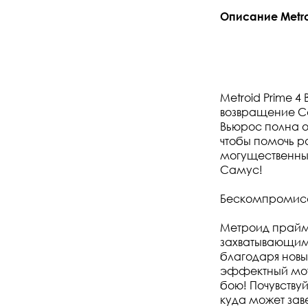
Описание Metroi
Metroid Prime 
возвращение Са
Вьюрос полна о
чтобы помочь ра
могущественный
Самус!
Бескомпромис
Метроид прайм
захватывающим
благодаря нов
эффектный мото
бою! Почувству
куда может зав