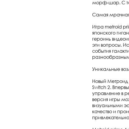
морф-шар. С т
Самая мрачная 
Игра metroid p
японского гиган
героинь видеоиг
эти вопросы. Ис
события галакт
разнообразным
Уникальные воз
Новый Метроид 
Switch 2. Впер
управление в р
версия игры мо
визуальными эф
качество и про
привлекательно