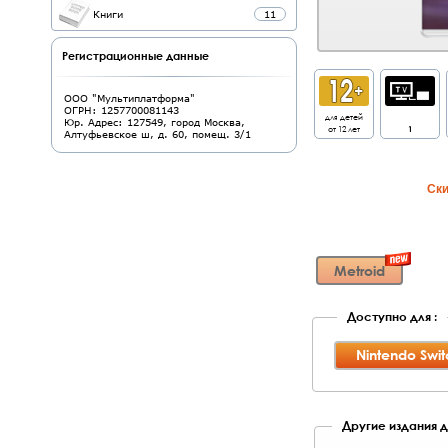
Книги
11
Регистрационные данные
ООО "Мультиплатформа"
ОГРН: 1257700081143
для детей
Юр. Адрес: 127549, город Москва,
от 12 лет
1
Алтуфьевское ш, д. 60, помещ. 3/1
Cки
Metroid
Доступно для :
Nintendo Swit
Другие издания д