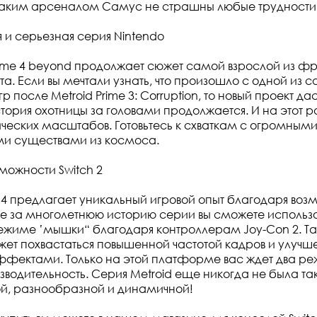
аким арсеналом Самус не страшны любые трудности
и серьезная серия Nintendo
rime 4 beyond продолжает сюжет самой взрослой из ф
та. Если вы мечтали узнать, что произошло с одной из 
р после Metroid Prime 3: Corruption, то новый проект да
тория охотницы за головами продолжается. И на этот р
ических масштабов. Готовьтесь к схваткам с огромным
и существами из космоса.
можности Switch 2
4 предлагает уникальный игровой опыт благодаря воз
вые за многолетнюю историю серии вы сможете использ
ежиме ‛мышки“ благодаря контроллерам Joy-Con 2. Т
жет похвастаться повышенной частотой кадров и улуч
фектами. Только на этой платформе вас ждет два ре
изводительность. Серия Metroid еще никогда не была та
й, разнообразной и динамичной!