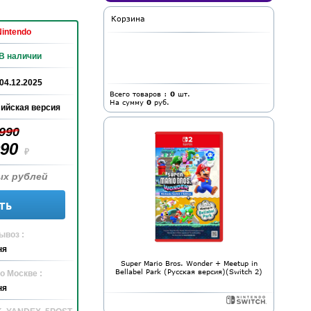
Корзина
Nintendo
В наличии
04.12.2025
Всего товаров :
0
шт.
На сумму
0
руб.
ийская версия
 990
990
₽
ых рублей
ть
ывоз :
ня
Super Mario Bros. Wonder + Meetup in
Bellabel Park (Русская версия)(Switch 2)
о Москве :
ня