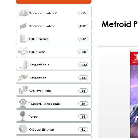
Nintendo Switch 2
215
Metroid 
Nintendo Switch
1901
XBOX Series
942
XBOX One
888
PlayStation 5
3033
PlayStation 4
2131
Аудиотехника
14
Гаджеты и провода
39
Ретро
14
Клёвые Штучки
61