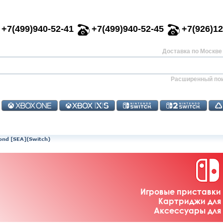
+7(499)940-52-41
+7(499)940-52-45
+7(926)12
Доставка по Москве 
Расширенный по
ond [SEA](Switch)
Игровые приставки 
Картриджи для 
Аксессуары для 