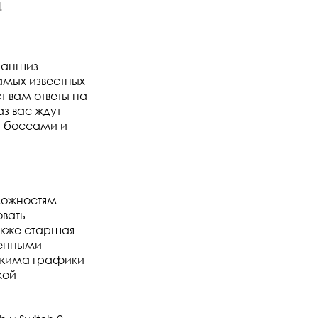
!
раншиз
самых известных
ст вам ответы на
аз вас ждут
и боссами и
можностям
овать
акже старшая
шенными
жима графики -
кой