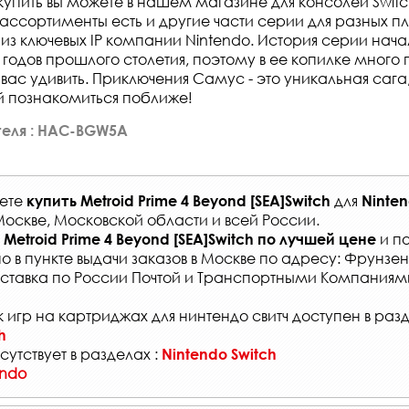
 купить вы можете в нашем магазине для консолей Switch
ассортименты есть и другие части серии для разных 
 из ключевых IP компании Nintendo. История серии нач
годов прошлого столетия, поэтому в ее копилке много 
 вас удивить. Приключения Самус - это уникальная сага
ей познакомиться поближе!
теля : HAC-BGW5A
жете
для
купить
Metroid Prime 4 Beyond [SEA]Switch
Ninten
Москве, Московской области и всей России
.
и по
Metroid Prime 4 Beyond [SEA]Switch
по лучшей цене
о в
пункте выдачи заказов
в Москве по адресу: Фрунзенс
ставка по России Почтой и Транспортными Компаниям
 игр на картриджах для нинтендо свитч доступен в раз
h
сутствует в разделах :
Nintendo Switch
endo