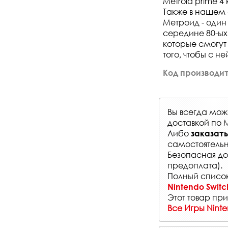
Metroid prime 4
Также в нашем 
Метроид - один
середине 80-ых 
которые смогут
того, чтобы с н
Код производи
Вы всегда мо
доставкой по 
Либо
заказать
самостоятельн
Безопасная до
предоплата).
Полный список
Nintendo Switc
Этот товар при
Все Игры Nint