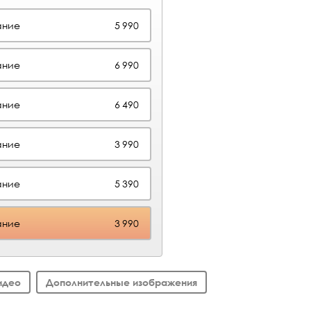
ание
5 990
ание
6 990
ание
6 490
ание
3 990
ание
5 390
ание
3 990
идео
Дополнительные изображения