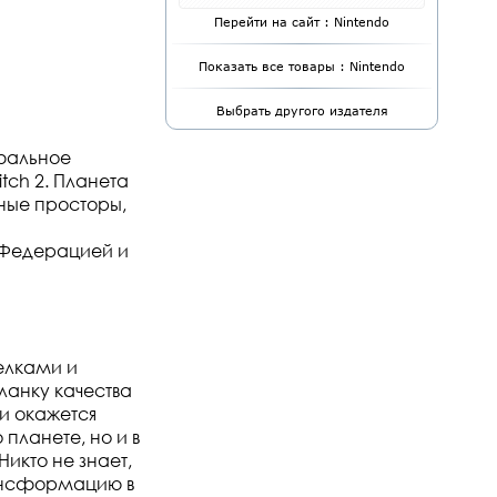
Перейти на сайт : Nintendo
Показать все товары : Nintendo
Выбрать другого издателя
мфальное
tch 2. Планета
чные просторы,
я
й Федерацией и
елками и
ланку качества
и окажется
планете, но и в
икто не знает,
рансформацию в