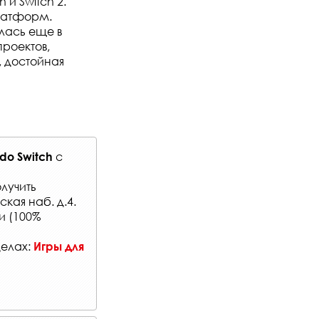
 и Switch 2.
платформ.
алась еще в
проектов,
, достойная
с
do Switch
лучить
кая наб. д.4.
и (100%
делах:
Игры для