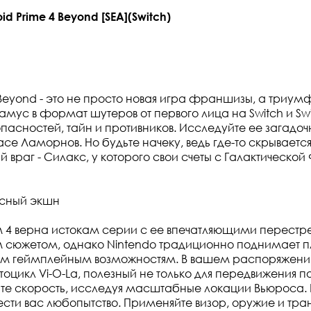
d Prime 4 Beyond [SEA](Switch)
4 Beyond - это не просто новая игра франшизы, а триу
мус в формат шутеров от первого лица на Switch и Swi
пасностей, тайн и противников. Исследуйте ее загадо
се Ламорнов. Но будьте начеку, ведь где-то скрываетс
 враг - Силакс, у которого свои счеты с Галактическо
сный экшн
 4 верна истокам серии с ее впечатляющими перестр
 сюжетом, однако Nintendo традиционно поднимает п
ым геймплейным возможностям. В вашем распоряжени
цикл Vi-O-La, полезный не только для передвижения по 
йте скорость, исследуя масштабные локации Вьюроса. Н
ести вас любопытство. Применяйте визор, оружие и т