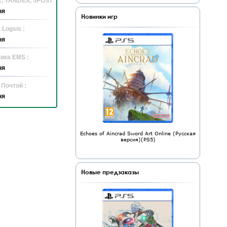
K, YANDEX, 5POST
ня
Новинки игр
 Logsis :
ня
вка EMS :
ня
 Почтой :
ня
Echoes of Aincrad Sword Art Online (Русская
версия)(PS5)
Новые предзаказы