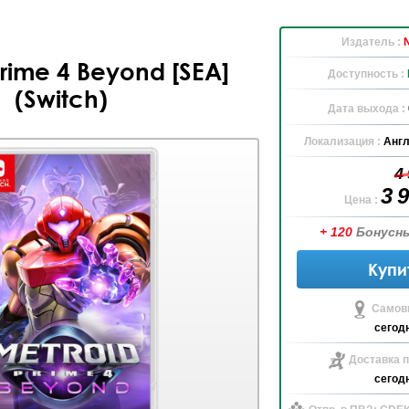
Издатель :
Prime 4 Beyond [SEA]
Доступность :
(Switch)
Дата выхода :
Локализация :
Англ
4
3 
Цена :
+ 120
Бонусн
Купи
Самов
сегод
Доставка п
сегод