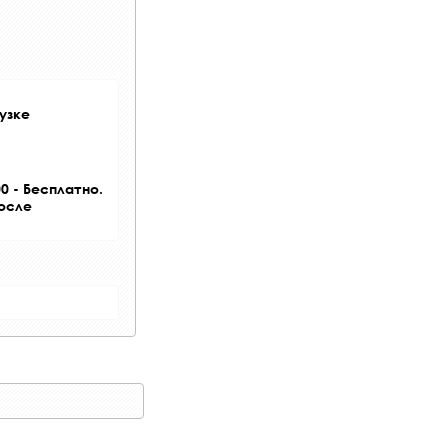
узке
0 - Бесплатно.
после