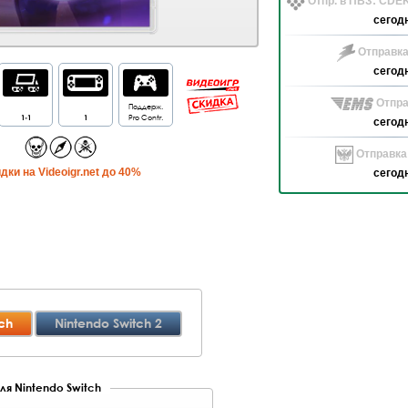
Отпр. в ПВЗ: CDE
сегод
Отправка
сегод
Отпра
Поддерж.
1-1
1
Pro Contr.
сегод
Отправка
дки на Videoigr.net до 40%
сегод
ch
Nintendo Switch 2
ля Nintendo Switch