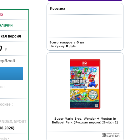
Корзина
IS
аличии
кая версия
Всего товаров :
0
шт.
0
На сумму
0
руб.
₽
рублей
з :
оскве :
Super Mario Bros. Wonder + Meetup in
YANDEX, 5POST
Bellabel Park (Русская версия)(Switch 2)
08.2026)
sis :