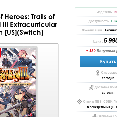
Издатель :
N
 Heroes: Trails of
Доступность :
В н
 III Extracurricular
n [US](Switch)
Локализация :
Английс
5 99
Цена :
+ 180
Бонусных 
Купить
Самовыво
сегодня
Доставка по М
сегодня
Отпр. в ПВЗ: CDEK, 
в понедельник (10.
Отправка Log