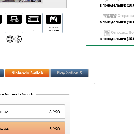
в понедельник (10.
Отправка
в понедельник (10.
Поддерж.
1-1
1
Pro Contr.
Отправка Поч
в понедельник (10.
Nintendo Switch
PlayStation 5
ля Nintendo Switch
ание
3 990
ание
5 990