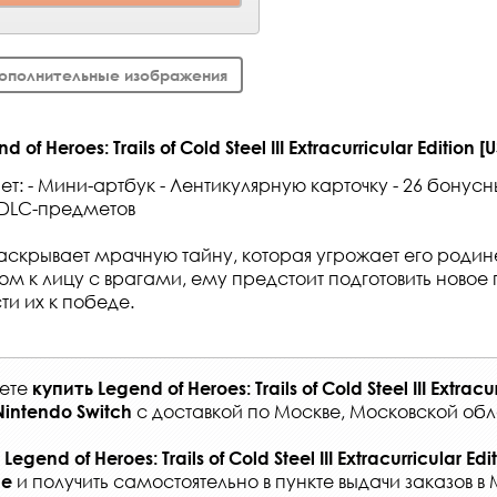
ополнительные изображения
f Heroes: Trails of Cold Steel III Extracurricular Edition [
т: - Мини-артбук - Лентикулярную карточку - 26 бонусн
 DLC-предметов
скрывает мрачную тайну, которая угрожает его родине
цом к лицу с врагами, ему предстоит подготовить новое
ти их к победе.
жете
купить
Legend of Heroes: Trails of Cold Steel III Extracu
с
доставкой по Москве, Московской обл
Nintendo Switch
Legend of Heroes: Trails of Cold Steel III Extracurricular Edi
и получить самостоятельно в
пункте выдачи заказов
в 
не