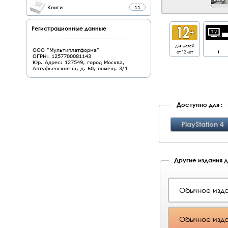
Книги
11
Регистрационные данные
для детей
ООО "Мультиплатформа"
от 12 лет
1
ОГРН: 1257700081143
Юр. Адрес: 127549, город Москва,
Алтуфьевское ш, д. 60, помещ. 3/1
Доступно для :
PlayStation 4
Другие издания д
Обычное изд
Обычное изд