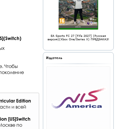
EA Sports FC 27 [Fifa 2027] (Русская
US](Switch)
версия)(Xbox One/Series X) ПРЕДЗАКАЗ!
ых
Издатель
. Чтобы
 поколение
rricular Edition
асти и всей
tion [US]Switch
Москве по