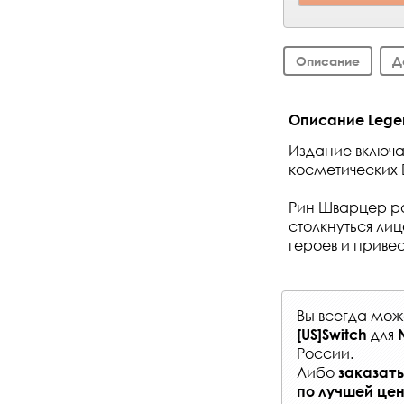
Описание
Д
Описание Legend o
Издание включае
косметических
Рин Шварцер ра
столкнуться ли
героев и привес
Вы всегда мо
для
[US]Switch
России
.
Либо
заказать
по лучшей це