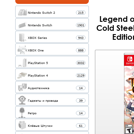
Nintendo Switch 2
215
Legend of
Nintendo Switch
1901
Cold Steel
Editio
XBOX Series
943
XBOX One
888
PlayStation 5
3032
PlayStation 4
2129
Аудиотехника
14
Гаджеты и провода
39
Ретро
14
Клёвые Штучки
61