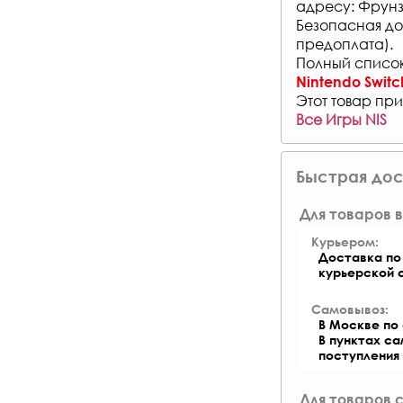
адресу: Фрунз
Безопасная до
предоплата).
Полный список
Nintendo Switc
Этот товар при
Все Игры NIS
Быстрая дос
Для товаров в
Курьером:
Доставка по 
курьерской 
Самовывоз:
В Москве по 
В пунктах с
поступления
Для товаров 