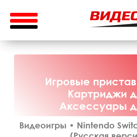
Игровые приставк
Картриджи дл
Аксессуары дл
Видеоигры
•
Nintendo Swit
(Русская верси