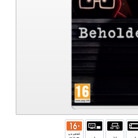
для детей
от 16 лет
1
1-1
1