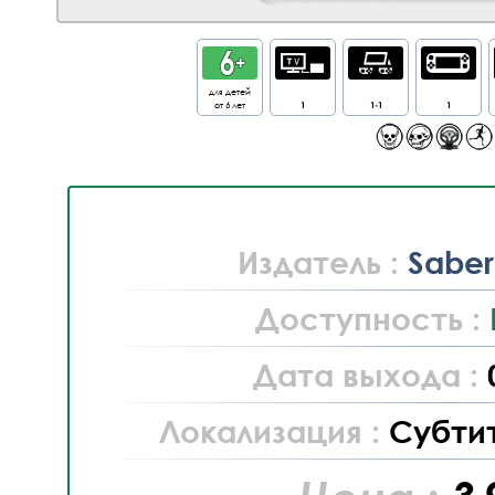
для детей
от 6 лет
1
1-1
1
Издатель :
Saber
Доступность :
Дата выхода :
Локализация :
Субти