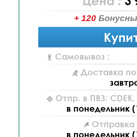
Цена :
3 
+ 120
Бонусны
Купи
Самовывоз :
Доставка по
завтр
Отпр. в ПВЗ: CDEK
в понедельник (
Отправка L
в понедельник (