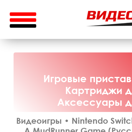
Игровые приставк
Картриджи дл
Аксессуары дл
Видеоигры
•
Nintendo Switc
A MudRunner Game (Русск