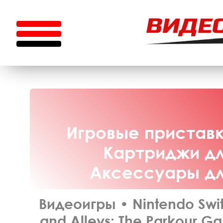
Игровые приставки
Картриджи для
Аксессуары для
Видеоигры
•
Nintendo Swi
and Alleys: The Parkour G