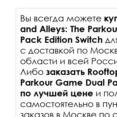
Вы всегда можете
ку
and Alleys: The Parko
дл
Pack Edition Switch
с
доставкой по Моск
области и всей Росс
Либо
заказать
Roofto
Parkour Game Dual Pac
и по
по лучшей цене
самостоятельно в
пун
заказов
в Москве по 