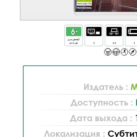
для детей
от 6 лет
1
1-1
1
Издатель :
M
Доступность :
Дата выхода :
Локализация :
Субти