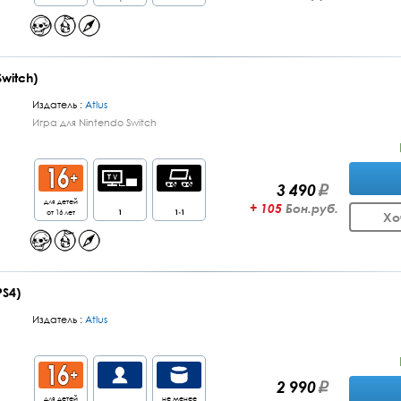
Switch)
Издатель :
Atlus
Игра для Nintendo Switch
3 490
для детей
+ 105
Бон.руб.
от 16 лет
1
1-1
Хо
PS4)
Издатель :
Atlus
2 990
для детей
не менее