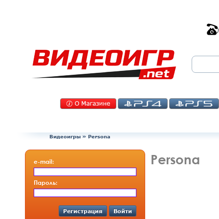
Видеоигры
»
Persona
Persona
e-mail:
Пароль:
Регистрация
Войти