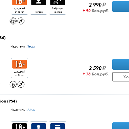
2 990
для детей
Вибрация
+ 90
Бон.руб.
от 16 лет
1 игрок
Триггер
PS4)
Издатель :
Sega
2 590
для детей
+ 78
Бон.руб.
от 16 лет
Хо
ion (PS4)
Издатель :
Atlus