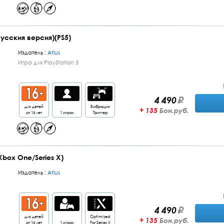
Русския версия)(PS5)
Издатель :
Atlus
Игра для PlayStation 5
4 490
для детей
Вибрация
+ 135
Бон.руб.
от 16 лет
1 игрок
Триггер
(Xbox One/Series X)
Издатель :
Atlus
4 490
для детей
Optimized
+ 135
Бон.руб.
от 16 лет
1 игрок
For Series X