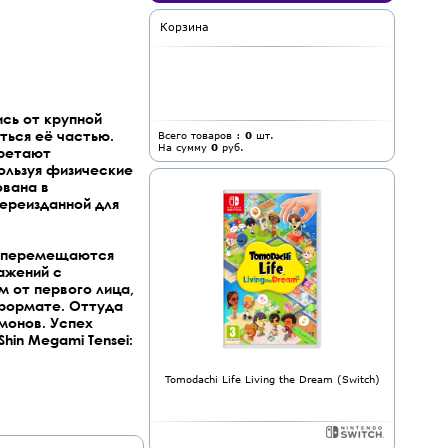
Корзина
ись от крупной
ться её частью.
Всего товаров :
0
шт.
На сумму
0
руб.
бретают
ользуя физические
ована в
 переизданной для
а, перемещаются
ажений с
м от первого лица,
 формате. Оттуда
монов. Успех
hin Megami Tensei:
Tomodachi Life Living the Dream (Switch)