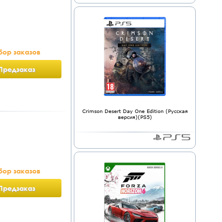
бор заказов
Предзаказ
Crimson Desert Day One Edition (Русская
версия)(PS5)
бор заказов
Предзаказ