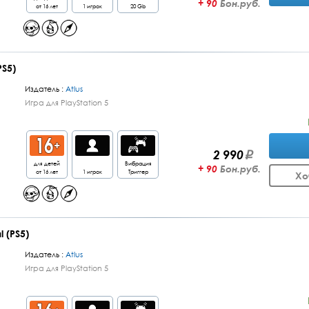
+ 90
Бон.руб.
от 16 лет
1 игрок
20 Gb
PS5)
Издатель :
Atlus
Игра для PlayStation 5
2 990
для детей
Вибрация
+ 90
Бон.руб.
от 16 лет
1 игрок
Триггер
Хо
l (PS5)
Издатель :
Atlus
Игра для PlayStation 5