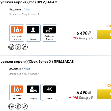
(Русская версия)(PS5) ПРЕДЗАКАЗ!
Издатель :
Atlus
Игра для PlayStation 5
С
6 490
для детей
Вибрация
+ 195
Бон.руб.
от 16 лет
1 игрок
Триггер
(Русская версия)(Xbox Series X) ПРЕДЗАКАЗ!
Издатель :
Atlus
Игра для XBOX Series X
С
6 490
для детей
+ 195
Бон.руб.
от 16 лет
1 игрок
Ultra
HD