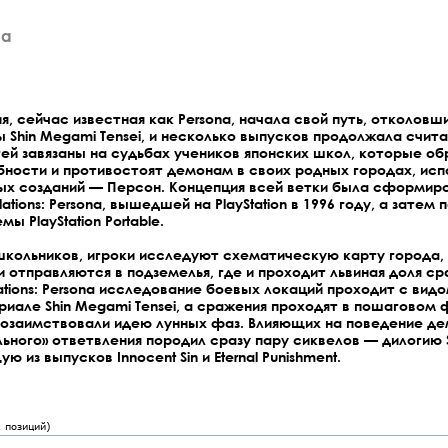
na
я, сейчас известная как Persona, начала свой путь, отколовш
Shin Megami Tensei, и несколько выпусков продолжала счита
ей завязаны на судьбах учеников японских школ, которые о
ности и противостоят демонам в своих родных городах, исп
ных созданий — Персон. Концепция всей ветки была сформир
ations: Persona, вышедшей на PlayStation в 1996 году, а затем
ы PlayStation Portable.
 школьников, игроки исследуют схематическую карту город
 отправляются в подземелья, где и проходит львиная доля ср
ations: Persona исследование боевых локаций проходит с видо
риале Shin Megami Tensei, а сражения проходят в пошаговом
позаимствовали идею лунных фаз. Влияющих на поведение де
ьного» ответвления породил сразу пару сиквелов — дилогию S
ю из выпусков Innocent Sin и Eternal Punishment.
1
позиций)