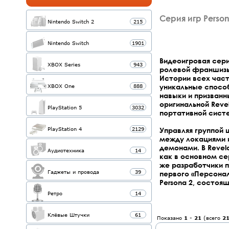
Серия игр Perso
Nintendo Switch 2
215
Nintendo Switch
1901
Видеоигровая сери
XBOX Series
943
ролевой франшизы 
Истории всех част
уникальные способ
XBOX One
888
навыки и призван
оригинальной Revel
PlayStation 5
3032
портативной систем
Управляя группой
PlayStation 4
2129
между локациями и
демонами. В Revel
Аудиотехника
14
как в основном се
же разработчики 
Гаджеты и провода
39
первого «Персонал
Persona 2, состоящу
Ретро
14
Клёвые Штучки
61
Показано
1
-
21
(всего
2