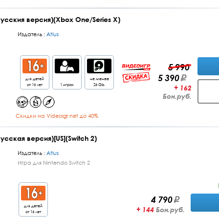
Русския версия)(Xbox One/Series X)
Издатель :
Atlus
5 990
5 390
для детей
не менее
от 16 лет
1 игрок
26 Gb.
+ 162
Бон.руб.
Cкидки на Videoigr.net до 40%
Русская версия)[US](Switch 2)
Издатель :
Atlus
Игра для Nintendo Switch 2
4 790
для детей
+ 144
Бон.руб.
от 16 лет