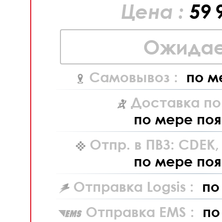
Цена :
59 
Ожидае
Самовывоз :
по м
Доставка по
по мере поя
Отпр. в ПВЗ: CDEK
по мере поя
Отправка Logsis :
по
Отправка EMS :
по