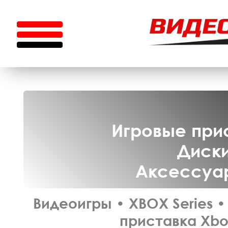
Игровые прис
Диски
Аксессуар
Видеоигры
•
XBOX Series
•
приставка Xbox