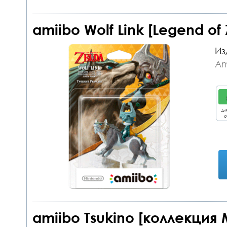
amiibo Wolf Link [Legend of
Из
Am
дл
о
amiibo Tsukino [коллекция M