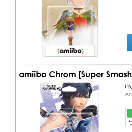
amiibo Chrom [Super Smash
Из
Am
дл
о