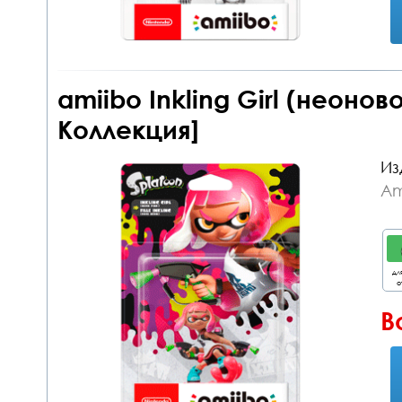
amiibo Inkling Girl (неонов
Коллекция]
Из
Am
дл
о
В