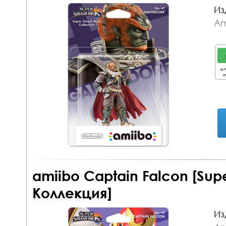
Из
Am
дл
о
amiibo Captain Falcon [Sup
Коллекция]
Из