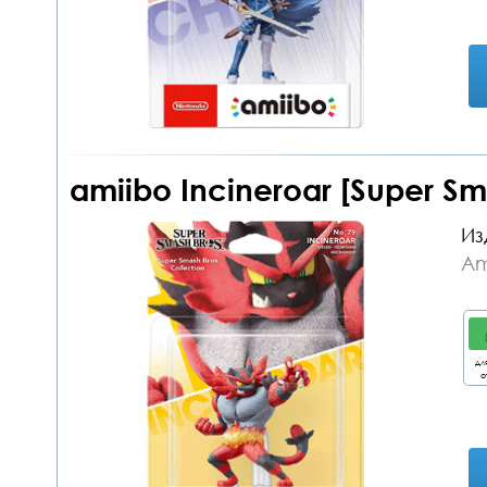
amiibo Incineroar [Super S
Из
Am
дл
о