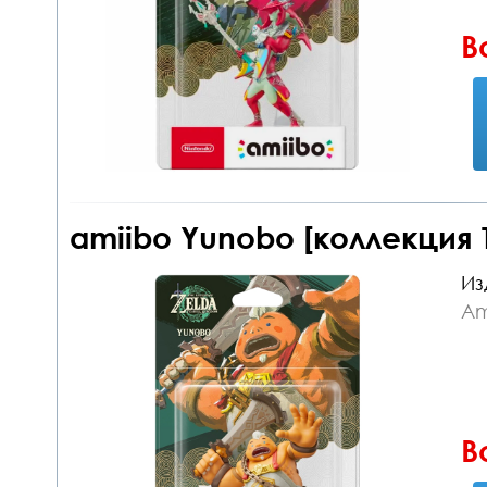
В
amiibo Yunobo [коллекция T
Из
Am
В