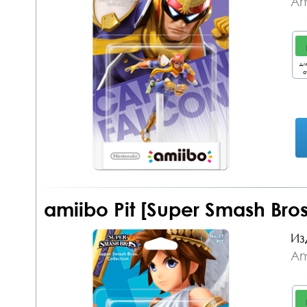
Am
дл
о
amiibo Pit [Super Smash Bro
Из
Am