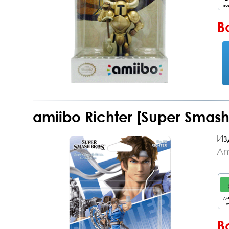
во
В
amiibo Richter [Super Smas
Из
Am
дл
о
В