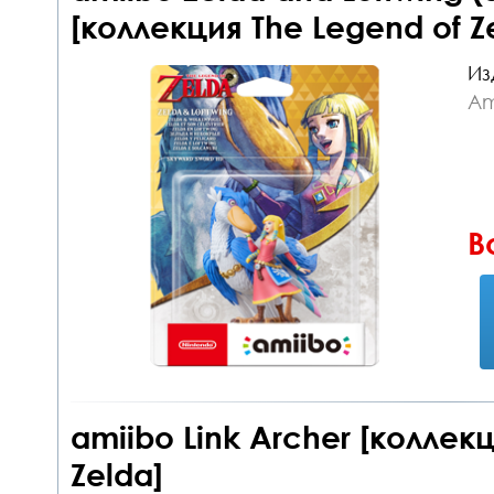
[коллекция The Legend of Z
Из
Am
В
amiibo Link Archer [коллек
Zelda]