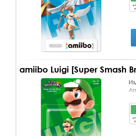
дл
о
amiibo Luigi [Super Smash B
Из
Am
дл
о