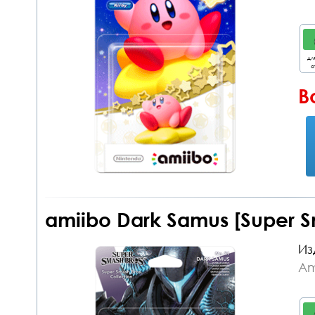
дл
о
В
amiibo Dark Samus [Super 
Из
Am