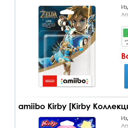
Из
Am
дл
о
В
amiibo Kirby [Kirby Коллекц
Из
Am