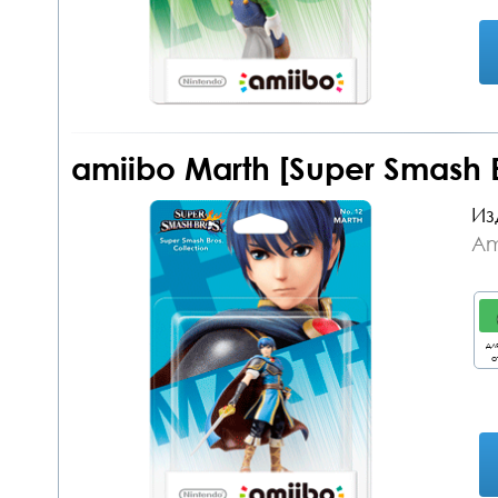
amiibo Marth [Super Smash 
Из
Am
дл
о