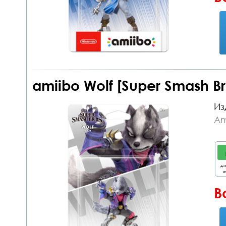
amiibo Wolf [Super Smash B
Из
Am
дл
о
В