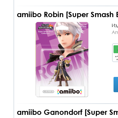
amiibo Robin [Super Smash 
Из
Am
дл
о
amiibo Ganondorf [Super S