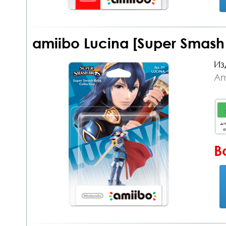
amiibo Lucina [Super Smash
Из
Am
дл
о
В