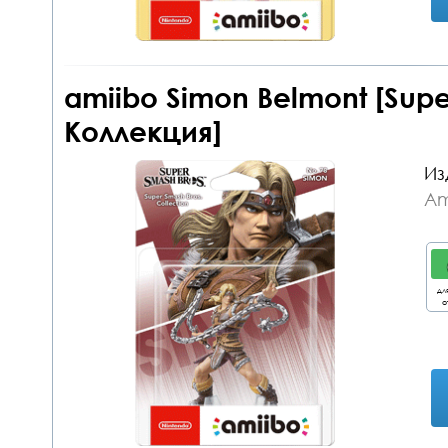
amiibo Simon Belmont [Supe
Коллекция]
Из
Am
дл
о