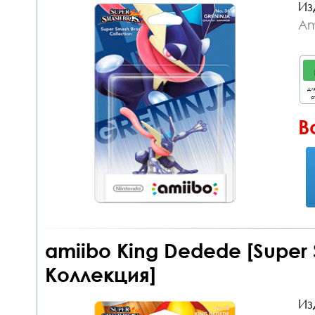
Из
Am
дл
о
В
amiibo King Dedede [Super
Коллекция]
Из