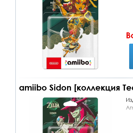
В
amiibo Sidon [коллекция Te
Из
Am