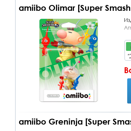
amiibo Olimar [Super Smash
Из
Am
дл
о
В
amiibo Greninja [Super Sma