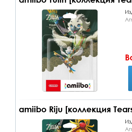
Из
Am
В
amiibo Riju [коллекция Tear
Из
Am