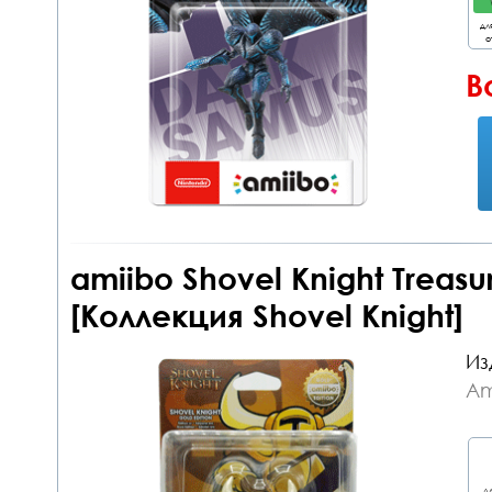
дл
о
В
amiibo Shovel Knight Treasu
[Коллекция Shovel Knight]
Из
Am
дл