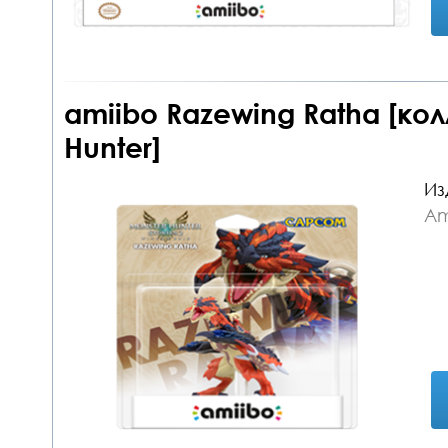
amiibo Razewing Ratha [ко
Hunter]
Из
Am