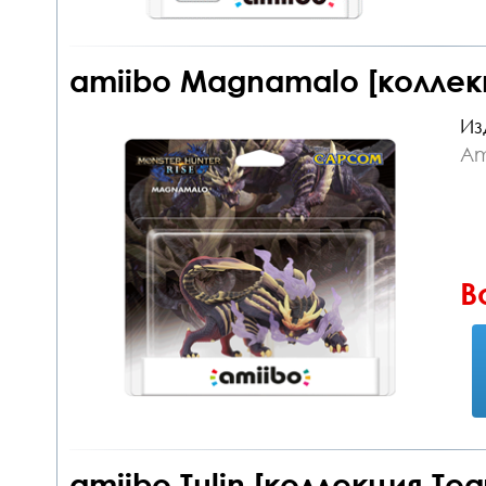
amiibo Magnamalo [коллекц
Из
Am
В
amiibo Tulin [коллекция Tea