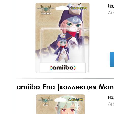
Из
Am
amiibo Ena [коллекция Mons
Из
Am