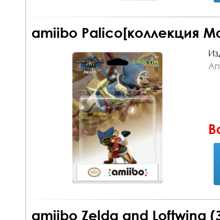
amiibo Palico[коллекция Mo
Из
Am
В
amiibo Zelda and Loftwing 