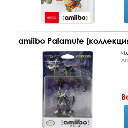
amiibo Palamute [коллекция
Из
Am
В