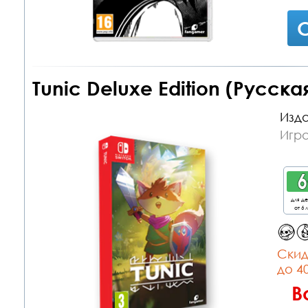
С
Tunic Deluxe Edition (Русска
Изда
Игра
для д
от 6 
Cкид
до 4
В