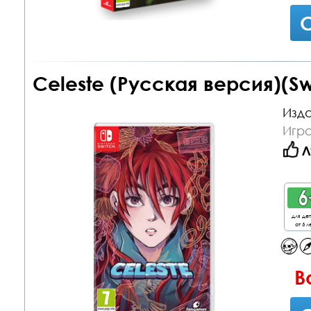
С
Celeste (Русская версия)(Sw
Изда
Игра
Л
для де
от 6 л
В