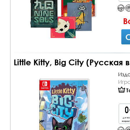
В
С
Little Kitty, Big City (Русская
Изда
Игра
Т
для вс
возрас