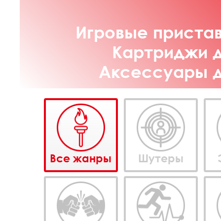
Игровые пристав
Картриджи д
Аксессуары дл
Все жанры
Шутеры