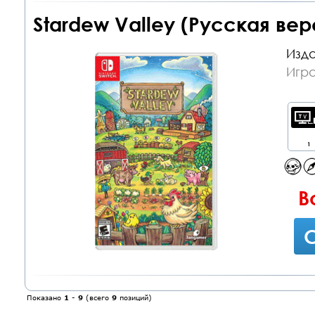
Stardew Valley (Русская вер
Изда
Игра
1
В
С
Показано
1
-
9
(всего
9
позиций)