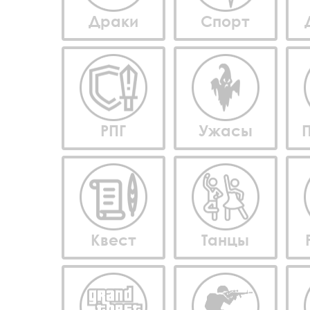
Драки
Спорт
РПГ
Ужасы
Квест
Танцы