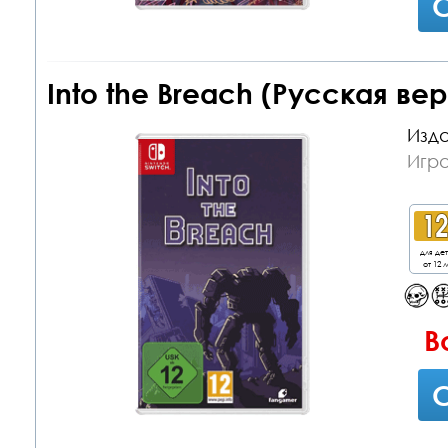
С
Into the Breach (Русская вер
Изда
Игра
для де
от 12 л
В
С