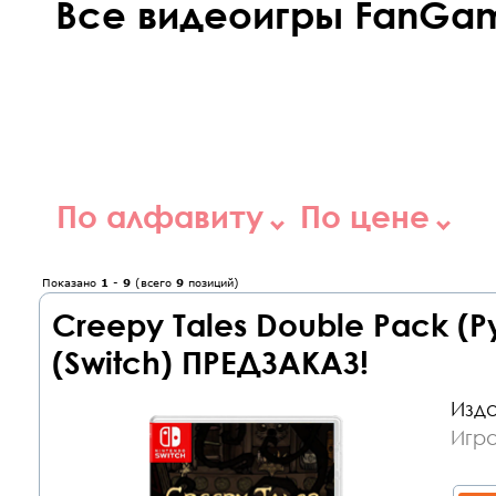
Все видеоигры FanGame
По алфавиту
По цене
Показано
1
-
9
(всего
9
позиций)
Creepy Tales Double Pack (
(Switch) ПРЕДЗАКАЗ!
Изда
Игра