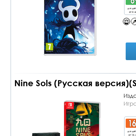
для де
от 6 л
Nine Sols (Русская версия)(
Изда
Игра
для де
от 16 л