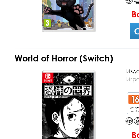
В
С
World of Horror (Switch)
Изда
Игра
для де
от 16 л
В