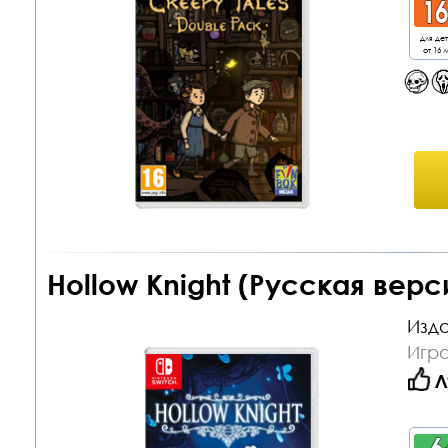
для де
от 16 л
Hollow Knight (Русская верс
Изда
Игра
Л