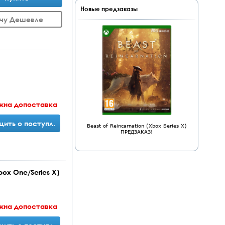
Новые предзаказы
чу Дешевле
жна допоставка
ить о поступл.
Beast of Reincarnation (Xbox Series X)
ПРЕДЗАКАЗ!
ox One/Series X)
жна допоставка