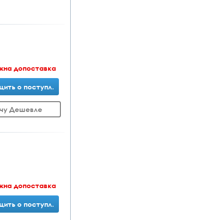
жна допоставка
ить о поступл.
чу Дешевле
жна допоставка
ить о поступл.