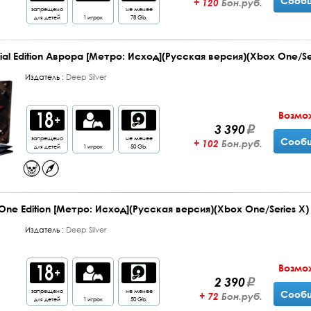
Сообщ
+ 120
Бон.руб.
запрещено
не менее
для детей
1 игрок
78 Gb.
ial Edition Аврора [Метро: Исход](Русская версия)(Xbox One/Se
Издатель :
Deep Silver
Возмо
3 390
запрещено
не менее
Сообщ
+ 102
Бон.руб.
для детей
1 игрок
50 Gb.
One Edition [Метро: Исход](Русская версия)(Xbox One/Series X)
Издатель :
Deep Silver
Возмо
2 390
запрещено
не менее
Сообщ
+ 72
Бон.руб.
для детей
1 игрок
50 Gb.