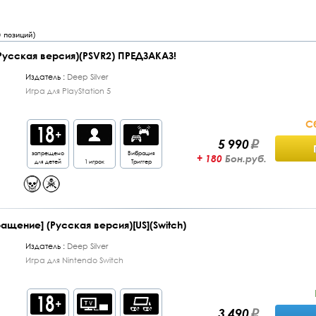
0
позиций)
Русская версия)(PSVR2) ПРЕДЗАКАЗ!
Издатель :
Deep Silver
Игра для PlayStation 5
С
5 990
запрещено
Вибрация
+ 180
Бон.руб.
для детей
1 игрок
Триггер
ащение] (Русская версия)[US](Switch)
Издатель :
Deep Silver
Игра для Nintendo Switch
3 490