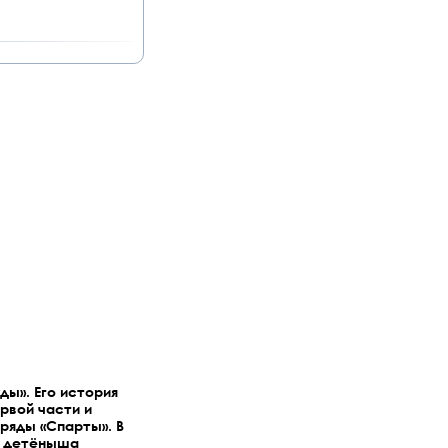
ды». Его история
рвой части и
ряды «Спарты». В
и детёныша