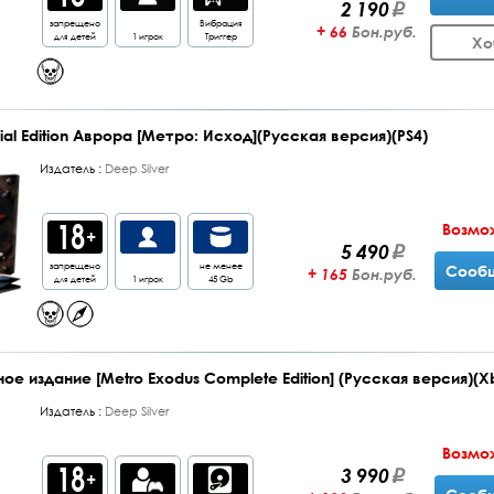
2 190
запрещено
Вибрация
+ 66
Бон.руб.
для детей
1 игрок
Триггер
Хо
ial Edition Аврора [Метро: Исход](Русская версия)(PS4)
Издатель :
Deep Silver
Возмо
5 490
запрещено
не менее
Сообщ
+ 165
Бон.руб.
для детей
1 игрок
45 Gb
е издание [Metro Exodus Complete Edition] (Русская версия)(Xb
Издатель :
Deep Silver
Возмо
3 990