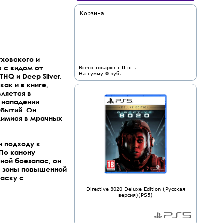
Корзина
уховского и
 с видом от
Всего товаров :
0
шт.
На сумму
0
руб.
Q и Deep Silver.
ак и в книге,
ляется в
 нападении
бытий. Он
щимися в мрачных
и подходу к
 По канону
ной боезапас, он
т зоны повышенной
маску с
Directive 8020 Deluxe Edition (Русская
версия)(PS5)