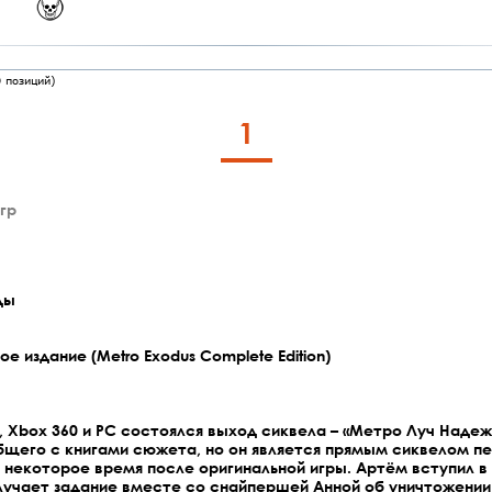
0
позиций)
1
гр
ды
 издание (Metro Exodus Complete Edition)
3, Xbox 360 и PC состоялся выход сиквела – «Метро Луч Надеж
бщего с книгами сюжета, но он является прямым сиквелом пе
 некоторое время после оригинальной игры. Артём вступил в 
олучает задание вместе со снайпершей Анной об уничтожени