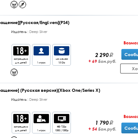
ащение][Русская/Engl.vers](PS4)
Издатель :
Deep Silver
Возмо
2 290
Сообщ
запрещено
не менее
+ 69
Бон.руб.
для детей
1 игрок
15 Gb
Хо
ращение] (Русская версия)(Xbox One/Series X)
Издатель :
Deep Silver
Возмо
1 790
запрещено
HD
720p
Сообщ
+ 54
Бон.руб.
для детей
1 игрок
1080i|1080p