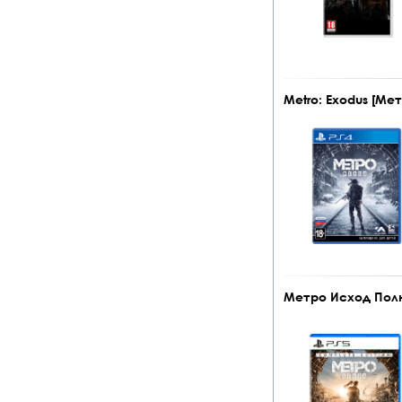
Metro: Exodus [Ме
Метро Исход Полно