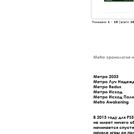
Показано
1
-
10
(всего
1
Metro хронология и
Метро 2033
Метро Луч Надеж
Метро Redux
Метро Исход
Метро Исход Полное
Metro Awakening
В 2013 году для PS
не имеет ничего о
начинается спустя
начале игры он п