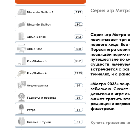
Серия игр Метр
Nintendo Switch 2
215
Nintendo Switch
1901
Серия игр Метро о
XBOX Series
942
насчитывает три 
первого лица. Все
Первая игра серии 
XBOX One
888
посвящён парню по
путешествие по ме
PlayStation 5
3031
существ, именуем
встречается с ра
туннелях, и с раз
PlayStation 4
2129
«Метро 2033» понр
Аудиотехника
14
геймплею. Сюжет в
деньгами в игре с
Гаджеты и провода
39
может тратить это
радиации и загряз
фильтрами.
Ретро
14
Купить трилогию и
Клёвые Штучки
61