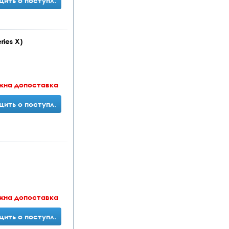
ить о поступл.
ries X)
жна допоставка
ить о поступл.
жна допоставка
ить о поступл.