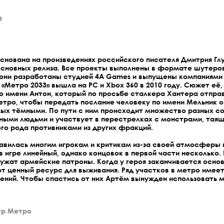
о
снована на произведениях российского писателя Дмитрия Гл
основных релиза. Все проекты выполнены в формате шутеров
 они разработаны студией 4A Games и выпущены компаниями TH
«Метро 2033» вышла на PC и Xbox 360 в 2010 году. Сюжет её, к
 имени Антон, который по просьбе сталкера Хантера отправ
тро, чтобы передать послание человеку по имени Мельник о
ых тёмными. По пути с ним происходит множество разных со
зными людьми и участвует в перестрелках с монстрами, тая
ного рода противниками из других фракций.
авилась многим игрокам и критикам из-за своей атмосферы 
 игре линейный, однако концовок в первой части несколько.
лужат армейские патроны. Когда у героя заканчивается основ
т ценный ресурс для выживания. Ряд участков в метро имее
нений. Чтобы спастись от них Артём вынужден использовать 
гр Метро