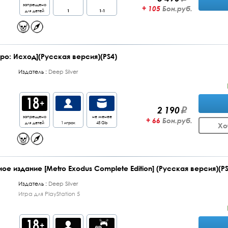
запрещено
+ 105
Бон.руб.
для детей
1
1-1
тро: Исход](Русская версия)(PS4)
Издатель :
Deep Silver
2 190
запрещено
не менее
+ 66
Бон.руб.
для детей
1 игрок
45 Gb
Хо
е издание [Metro Exodus Complete Edition] (Русская версия)(PS
Издатель :
Deep Silver
Игра для PlayStation 5