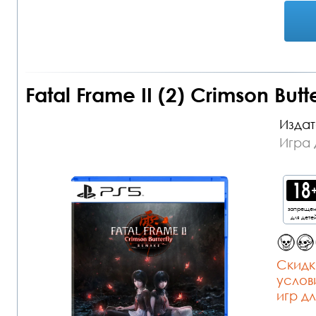
Fatal Frame II (2) Crimson But
Издат
Игра 
запреще
для дете
Cкидк
услов
игр дл