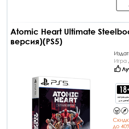
Atomic Heart Ultimate Steelbo
версия)(PS5)
Издат
Игра 
Лу
запреще
для дете
Cкидк
до 40