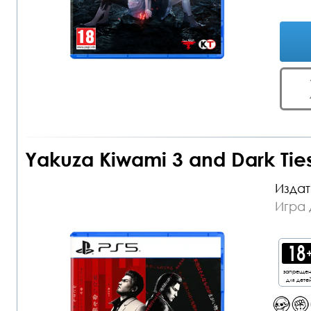
Yakuza Kiwami 3 and Dark Tie
Издат
Игра 
запреще
для дете