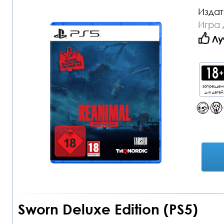
Издат
Игра 
Лу
запрещен
для детей
Sworn Deluxe Edition (PS5)