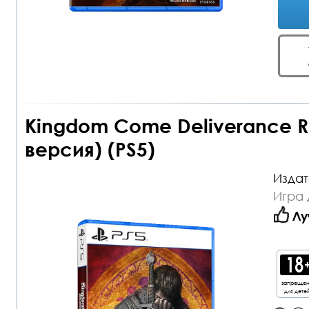
Kingdom Come Deliverance Ro
версия) (PS5)
Издат
Игра 
Лу
запреще
для дете