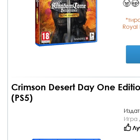
*тира
Royal 
Crimson Desert Day One Editi
(PS5)
Издат
Игра 
Лу