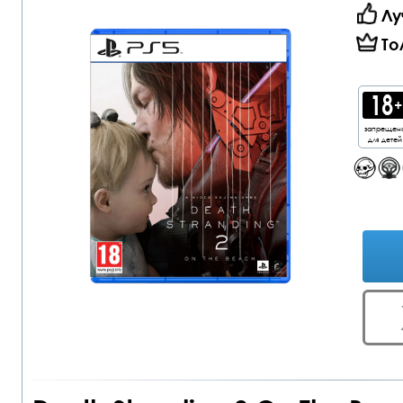
Лу
То
запрещен
для детей