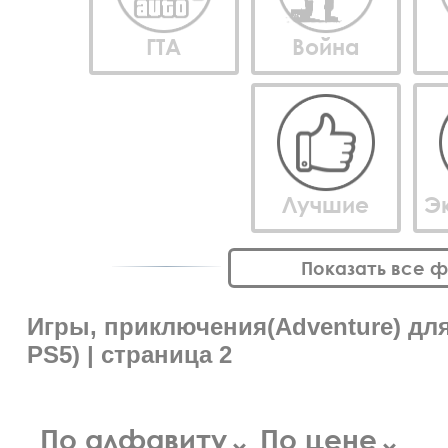
ГТА
Война
Лучшие
Э
Показать все 
Игры, приключения(Adventure) для 
PS5) | страница 2
По алфавиту
По цене