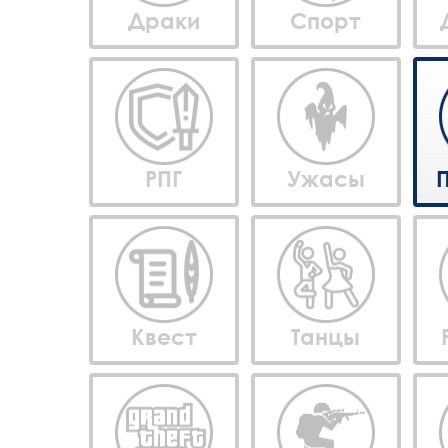
Драки
Спорт
РПГ
Ужасы
Квест
Танцы