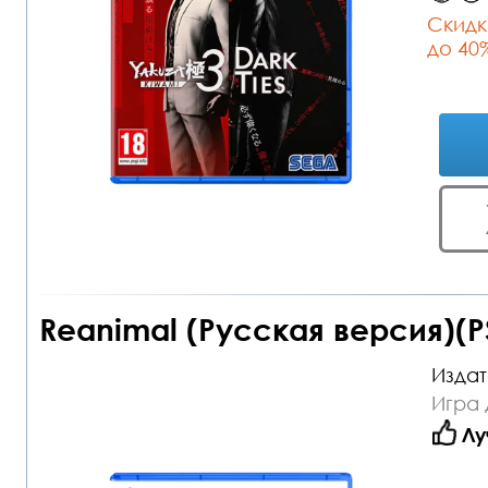
Cкидк
до 40
Reanimal (Русская версия)(P
Издат
Игра 
Лу