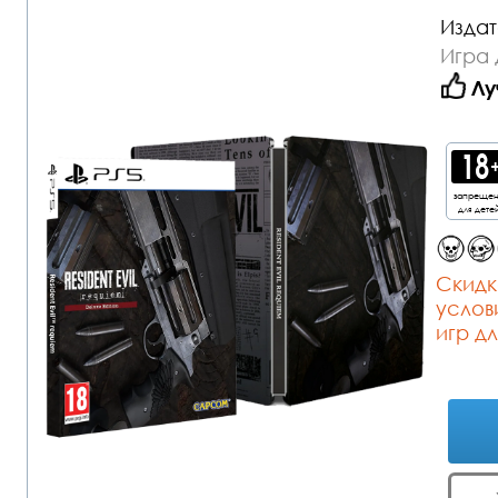
Издат
Игра 
Лу
запреще
для дете
Cкидк
услов
игр дл