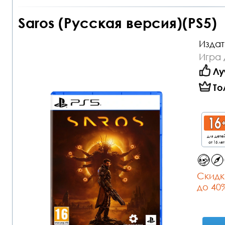
Saros (Русская версия)(PS5)
Издат
Игра 
Лу
То
для дете
от 16 лет
Cкидк
до 40