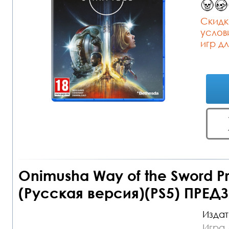
Cкидк
услов
игр дл
Onimusha Way of the Sword 
(Русская версия)(PS5) ПРЕД
Издат
Игра 