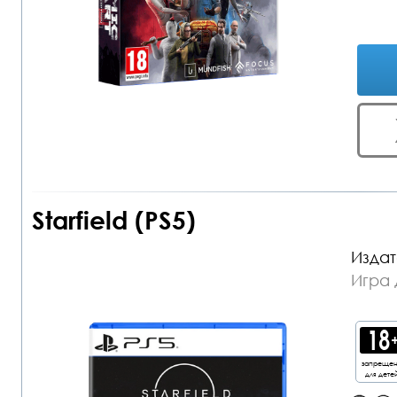
Starfield (PS5)
Издат
Игра 
запреще
для дете