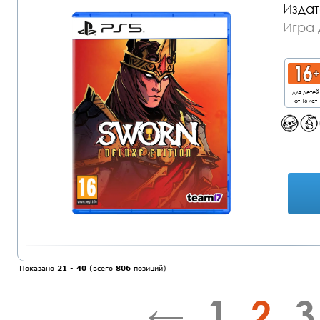
Издат
Игра 
для детей
от 16 лет
Показано
21
-
40
(всего
806
позиций)
←
1
2
3