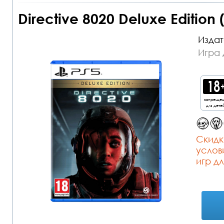
Directive 8020 Deluxe Edition
Издат
Игра 
запреще
для дете
Cкидк
услов
игр дл