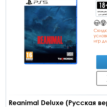
запреще
для дете
Cкидк
услов
игр дл
Reanimal Deluxe (Русская ве