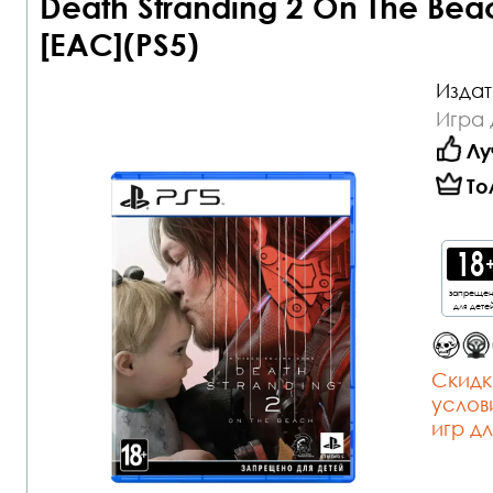
Death Stranding 2 On The Be
[EAC](PS5)
Издат
Игра 
Лу
То
запреще
для дете
Cкидк
услов
игр дл