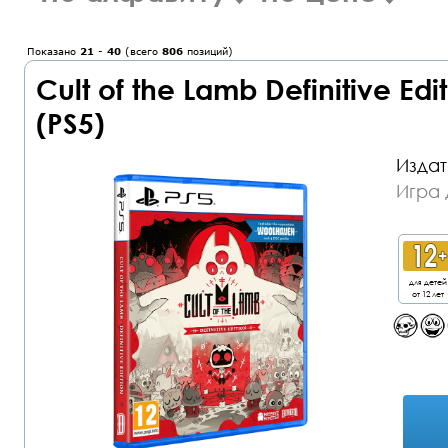
Показано
21
-
40
(всего
806
позиций)
Cult of the Lamb Definitive Ed
(PS5)
Издат
Игра 
для детей
от 12 лет