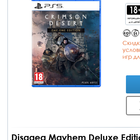
запреще
для дете
Cкидк
услов
игр дл
Disgaea Mayhem Deluxe Editi