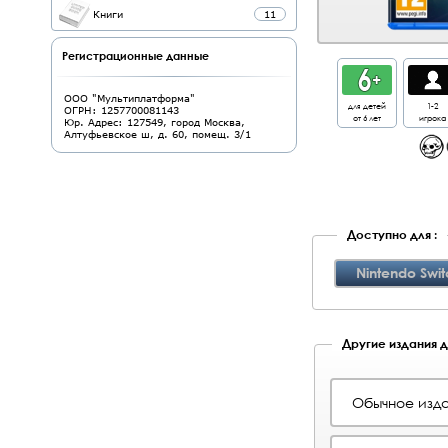
Книги
11
Регистрационные данные
ООО "Мультиплатформа"
для детей
1-2
ОГРН: 1257700081143
от 6 лет
игрока
Юр. Адрес: 127549, город Москва,
Алтуфьевское ш, д. 60, помещ. 3/1
Доступно для :
Nintendo Swit
Другие издания дл
Обычное изда