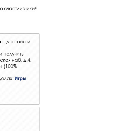
е счастливчики?
с
доставкой
5
и получить
кая наб. д.4.
и (100%
делах:
Игры