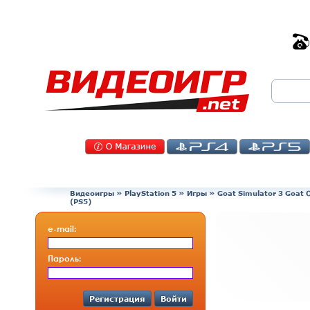
Видеоигры
»
PlayStation 5
»
Игры
»
Goat Simulator 3 Goat 
(PS5)
e-mail:
Пароль:
Регистрация
Войти