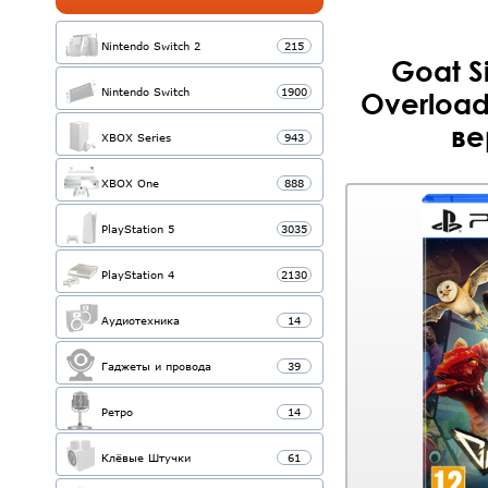
Nintendo Switch 2
215
Goat S
Nintendo Switch
1900
Overload
ве
XBOX Series
943
XBOX One
888
PlayStation 5
3035
PlayStation 4
2130
Аудиотехника
14
Гаджеты и провода
39
Ретро
14
Клёвые Штучки
61