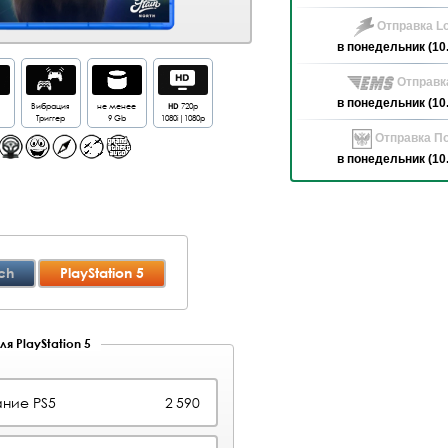
Отправка Lo
в понедельник (10
Отправк
в понедельник (10
Вибрация
не менее
HD
720p
Триггер
9 Gb
1080i|1080p
Отправка По
в понедельник (10
ch
PlayStation 5
я PlayStation 5
ние PS5
2 590