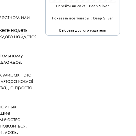
Перейти на сайт : Deep Silver
 местном или
Показать все товары : Deep Silver
ожете надеть
Выбрать другого издателя
аждого найдется
ительному
адландов.
 мирах - это
лятора козла!
ва), а просто
 чайных
ящие
личества
повозиться,
, ложь,