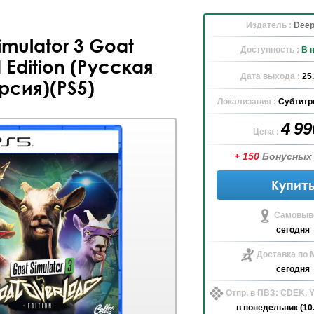
Издатель :
Deep
imulator 3 Goat
Доступность :
В 
 Edition (Русская
Дата выхода :
25
рсия)(PS5)
Локализация :
Субтитр
4 9
Цена :
+ 150
Бонусных
Купит
Самовыво
сегодня
Доставка по 
сегодня
Отпр. в ПВЗ: CDEK,
в понедельник (10