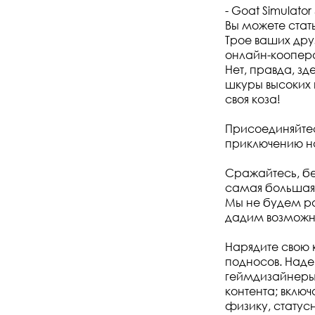
- Goat Simulator
Вы можете стат
Трое ваших дру
онлайн-коопер
Нет, правда, зд
шкуры высоких к
своя коза!
Присоединяйтес
приключению на
Сражайтесь, бе
самая большая 
Мы не будем ра
дадим возможно
Нарядите свою к
подносов. Наде
геймдизайнеры,
контента; вклю
физику, статус