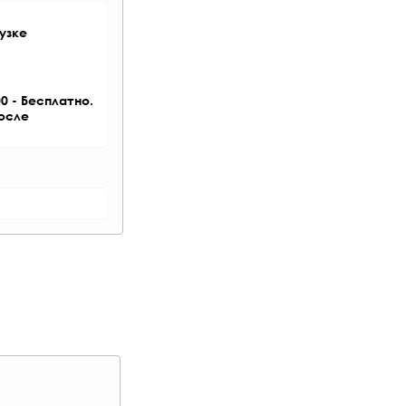
узке
0 - Бесплатно.
после