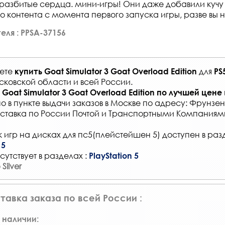
 разбитые сердца. мини-игры! Они даже добавили кучу
о контента с момента первого запуска игры, разве вы н
еля : PPSA-37156
жете
для
купить
Goat Simulator 3 Goat Overload Edition
PS
сковской области и всей России
.
Goat Simulator 3 Goat Overload Edition
по лучшей цене
о в
пункте выдачи заказов
в Москве по адресу: Фрунзенс
ставка по России Почтой и Транспортными Компаниям
 игр на дисках для пс5(плейстейшен 5) доступен в раз
 5
сутствует в разделах :
PlayStation 5
Silver
тавка заказа по всей России :
 наличии: