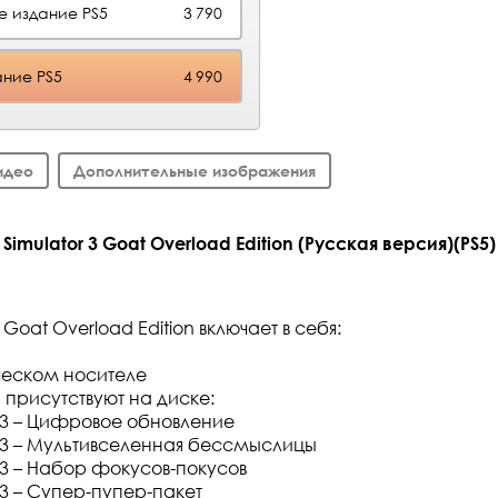
е издание PS5
3 790
ние PS5
4 990
идео
Дополнительные изображения
imulator 3 Goat Overload Edition (Русская версия)(PS5)
 Goat Overload Edition включает в себя:
ческом носителе
 присутствуют на диске:
r 3 – Цифровое обновление
or 3 – Мультивселенная бессмыслицы
r 3 – Набор фокусов-покусов
r 3 – Супер-пупер-пакет