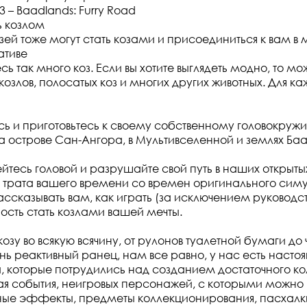
 3 – Baadlands: Furry Road
ь козлом
зей тоже могут стать козами и присоединиться к вам в
ативе
есь так много коз. Если вы хотите выглядеть модно, то м
озлов, полосатых коз и многих других животных. Для к
ь и приготовьтесь к своему собственному головокруж
 острове Сан-Ангора, в Мультивселенной и землях Ба
йтесь головой и разрушайте свой путь в наших открытых
трата вашего времени со времен оригинального симу
ссказывать вам, как играть (за исключением руководст
сть стать козлами вашей мечты.
озу во всякую всячину, от рулонов туалетной бумаги до
нь реактивный ранец, нам все равно, у нас есть насто
 которые потрудились над созданием достаточного ко
чая события, неигровых персонажей, с которыми можно 
ные эффекты, предметы коллекционирования, пасхалки