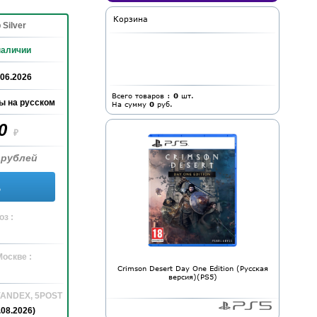
Корзина
 Silver
наличии
.06.2026
Всего товаров :
0
шт.
ы на русском
На сумму
0
руб.
90
₽
 рублей
ь
з :
Москве :
Crimson Desert Day One Edition (Русская
версия)(PS5)
 YANDEX, 5POST
.08.2026)