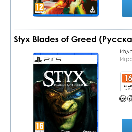
Styx Blades of Greed (Русск
Изда
Игра
для де
от 16 л