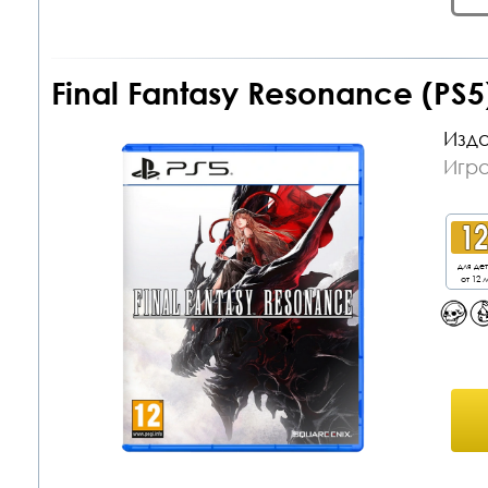
Final Fantasy Resonance (PS
Изда
Игра
для де
от 12 л