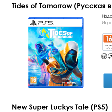
Tides of Tomorrow (Русская 
Изда
Игра
для де
от 16 л
New Super Luckys Tale (PS5)