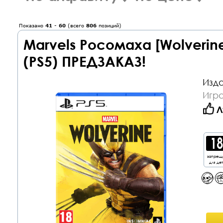
Показано
41
-
60
(всего
806
позиций)
Marvels Росомаха [Wolverin
(PS5) ПРЕДЗАКАЗ!
Изда
Игра
Л
запрещ
для де