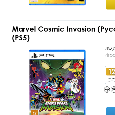
Marvel Cosmic Invasion (Рус
(PS5)
Изда
Игра
для де
от 12 л