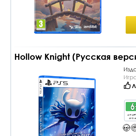
Hollow Knight (Русская вер
Изда
Игра
Л
для де
от 6 л