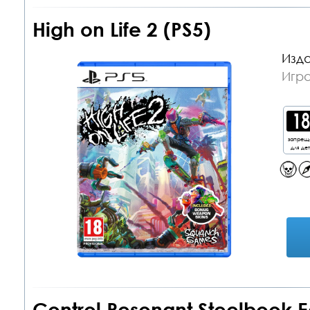
High on Life 2 (PS5)
Изда
Игра
запрещ
для де
Control Resonant Steelbook E