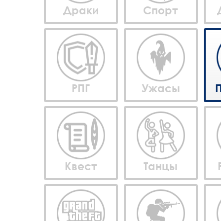
Драки
Спорт
РПГ
Ужасы
Квест
Танцы