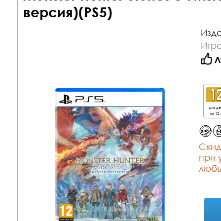
версия)(PS5)
Изда
Игра
Л
для д
от 12 
Cкид
при 
любы