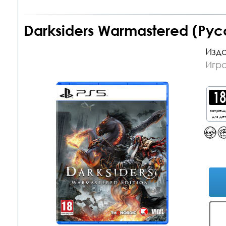
Darksiders Warmastered (Рус
Изда
Игра
запрещ
для де