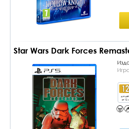
Star Wars Dark Forces Remast
Изда
Игра
для де
от 12 л