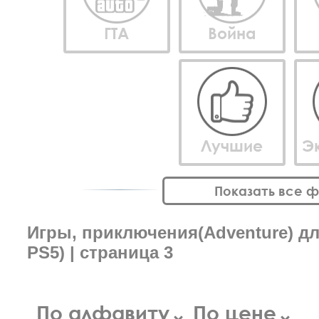
ГТА
Война
Лучшие
Э
Показать все 
Игры, приключения(Adventure) для
PS5) | страница 3
По алфавиту
По цене