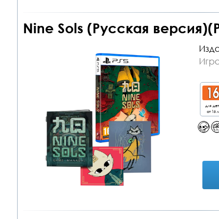
Nine Sols (Русская версия)(
Изда
Игра
для де
от 16 л