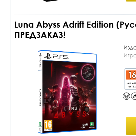
Luna Abyss Adrift Edition (Р
ПРЕДЗАКАЗ!
Изда
Игра
для де
от 16 л