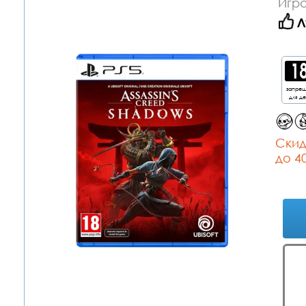
Игра
Л
запре
для д
Cкид
до 4