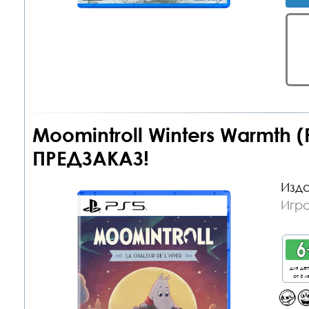
Moomintroll Winters Warmth 
ПРЕДЗАКАЗ!
Изда
Игра
для де
от 6 л