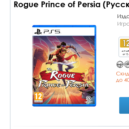
Rogue Prince of Persia (Русс
Изда
Игра
для д
от 12 
Cкид
до 4