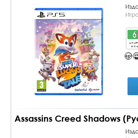
Изда
Игра
для де
от 6 л
Assassins Creed Shadows (Ру
Изда