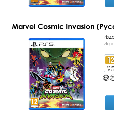
Marvel Cosmic Invasion (Рус
Изда
Игра
для де
от 12 л