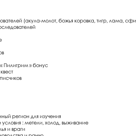
вателей (акула-молот, божья коровка, тигр, лама, сф
последователей
е
ов
« Пилигрим » бонус
 квест
дписчиков
ный регион для изучения
условия : метели, холод, выживание
ья и враги
оводства и ранчо