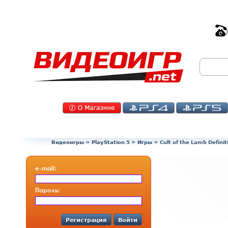
Видеоигры
»
PlayStation 5
»
Игры
»
Cult of the Lamb Defini
e-mail:
Пароль:
Регистрация
Войти