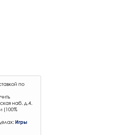
ставкой по
чить
кая наб. д.4.
и (100%
делах:
Игры