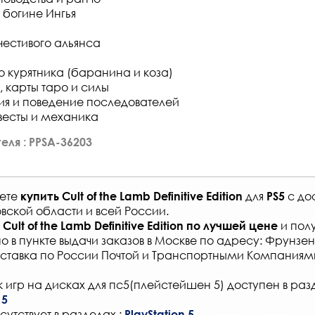
 богине Ингья
естивого альянса
 курятника (баранина и коза)
, карты таро и силы
я и поведение последователей
квесты и механика
еля : PPSA-36203
жете
для
с
до
купить
Cult of the Lamb Definitive Edition
PS5
вской области и всей России
.
и полу
Cult of the Lamb Definitive Edition
по лучшей цене
о в
пункте выдачи заказов
в Москве по адресу: Фрунзенс
ставка по России Почтой и Транспортными Компаниям
 игр на дисках для пс5(плейстейшен 5) доступен в раз
 5
сутствует в разделах :
PlayStation 5