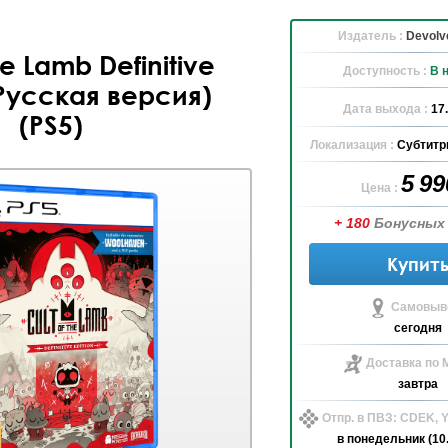
Издатель :
Devolve
he Lamb Definitive
Доступность :
В 
(Русская версия)
Дата выхода :
17
(PS5)
Локализация :
Субтитр
5 9
Цена :
+ 180
Бонусных
Купит
Самовыво
сегодня
Доставка по 
завтра
Отпр. в ПВЗ: CDEK,
в понедельник (10