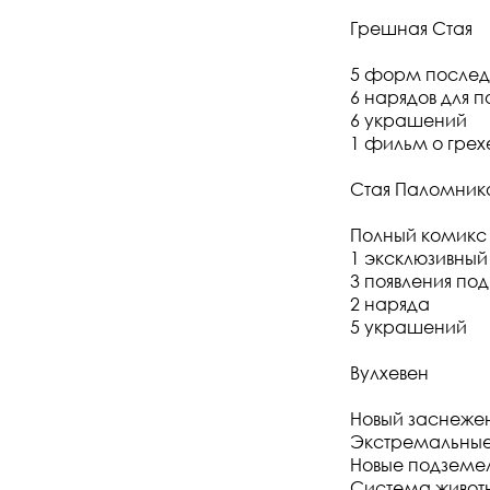
Грешная Стая
5 форм последо
6 нарядов для 
6 украшений
1 фильм о грех
Стая Паломник
Полный комикс 
1 эксклюзивный
3 появления по
2 наряда
5 украшений
Вулхевен
Новый заснежен
Экстремальные 
Новые подземел
Система животн