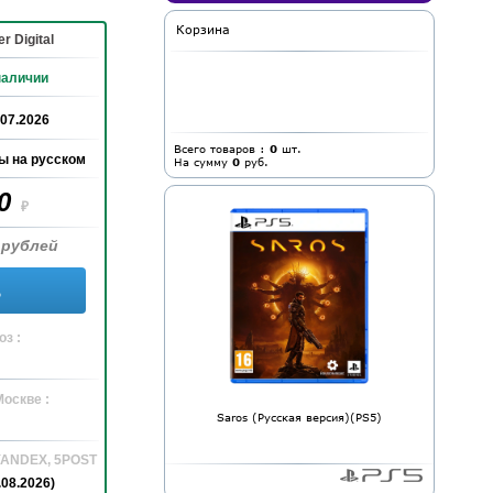
Корзина
r Digital
наличии
.07.2026
Всего товаров :
0
шт.
ы на русском
На сумму
0
руб.
90
₽
 рублей
ь
з :
Москве :
Saros (Русская версия)(PS5)
 YANDEX, 5POST
.08.2026)