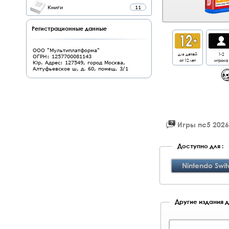
Книги
11
Регистрационные данные
ООО "Мультиплатформа"
для детей
1-2
ОГРН: 1257700081143
от 12 лет
игрока
Юр. Адрес: 127549, город Москва,
Алтуфьевское ш, д. 60, помещ. 3/1
Игры пс5 2026
Доступно для :
Nintendo Swit
Другие издания дл