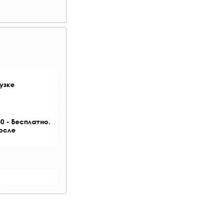
узке
0 - Бесплатно.
после