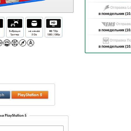
Отправка Lo
в понедельник (10
Отправк
в понедельник (10
Вибрация
не менее
HD
720p
Триггер
5 Gb
1080i|1080p
Отправка По
в понедельник (10
ch
PlayStation 5
я PlayStation 5