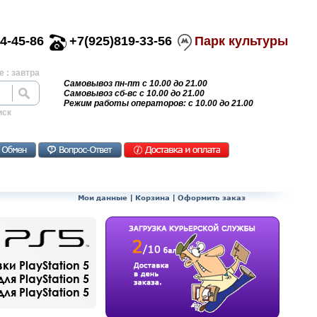
4-45-86
+7(925)819-33-56
Парк культуры
 : завтра
Самовывоз пн-пт с 10.00 до 21.00
Самовывоз сб-вс с 10.00 до 21.00
Режим работы операторов: с 10.00 до 21.00
иск
Мои данные
|
Корзина
|
Оформить заказ
и PlayStation 5
ля PlayStation 5
я PlayStation 5