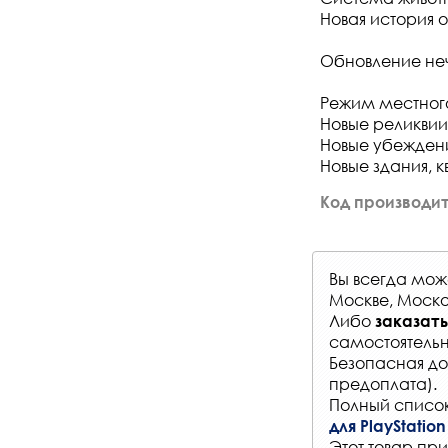
Новая история о
Обновление неч
Режим местного
Новые реликвии
Новые убеждени
Новые здания, 
Код производит
Вы всегда мо
Москве, Моско
Либо
заказать
самостоятельн
Безопасная до
предоплата).
Полный список
для PlayStation
Этот товар при