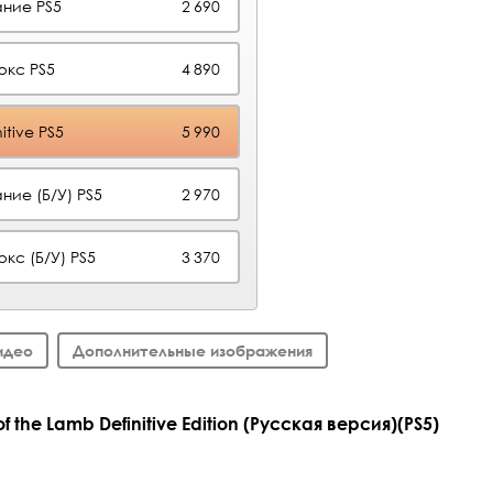
ние PS5
2 690
юкс PS5
4 890
itive PS5
5 990
ние (Б/У) PS5
2 970
кс (Б/У) PS5
3 370
идео
Дополнительные изображения
 the Lamb Definitive Edition (Русская версия)(PS5)