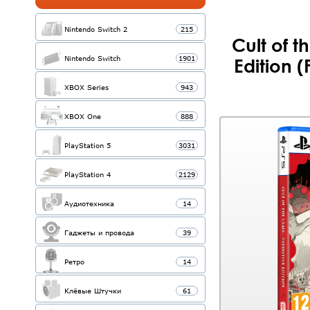
Nintendo Switch 2
215
Cult of t
Nintendo Switch
1901
Edition 
XBOX Series
943
XBOX One
888
PlayStation 5
3031
PlayStation 4
2129
Аудиотехника
14
Гаджеты и провода
39
Ретро
14
Клёвые Штучки
61