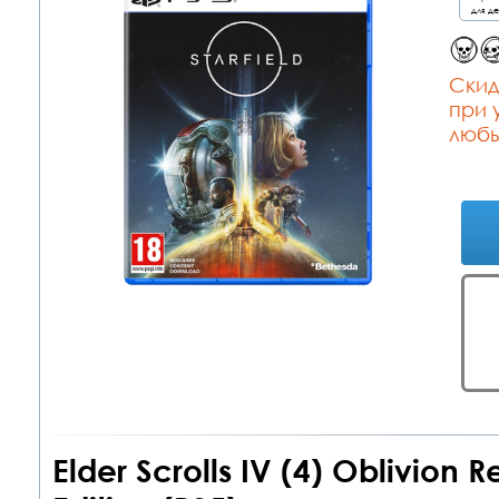
для д
Cкид
при 
любы
Elder Scrolls IV (4) Oblivion