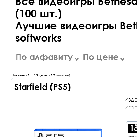
Все видеоигры Bethesd
(100 шт.)
Лучшие видеоигры Bet
softworks
По алфавиту
По цене
Показано
1
-
12
(всего
12
позиций)
Starfield (PS5)
Изда
Игра
запре