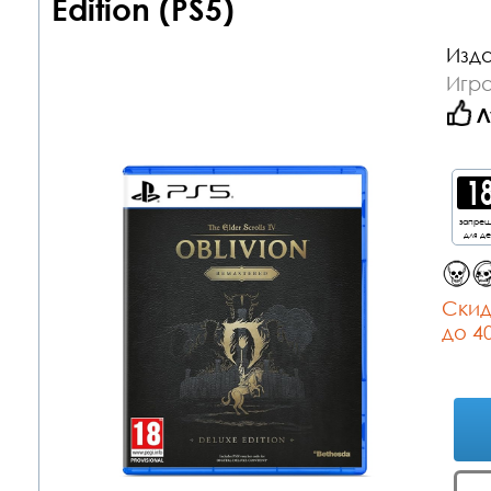
Edition (PS5)
Изда
Игра
Л
запре
для д
Cкид
до 4