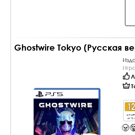
Ghostwire Tokyo (Русская ве
Изда
Игра
Л
Т
для де
от 12 л