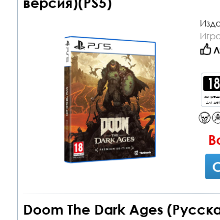
версия)(PS5)
Изда
Игра
Л
запрещ
для де
В
С
Doom The Dark Ages (Русска