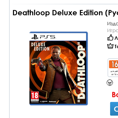
Deathloop Deluxe Edition (Р
Изда
Игра
Л
Т
для де
от 16 л
В
С