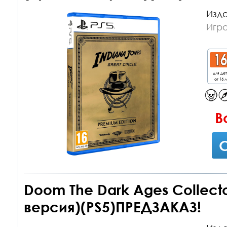
Изда
Игра
для де
от 16 л
В
С
Doom The Dark Ages Collecto
версия)(PS5)ПРЕДЗАКАЗ!