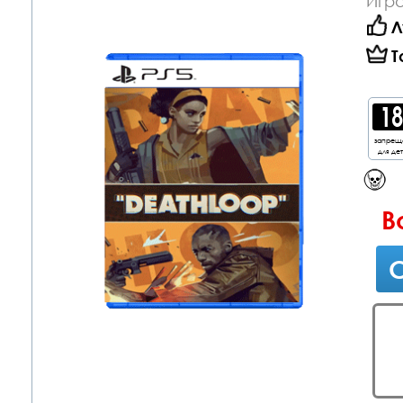
Игра
Л
Т
запрещ
для де
В
С