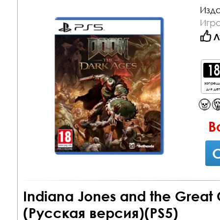
Изда
Игра
Л
запрещ
для де
В
С
Indiana Jones and the Great 
(Русская версия)(PS5)