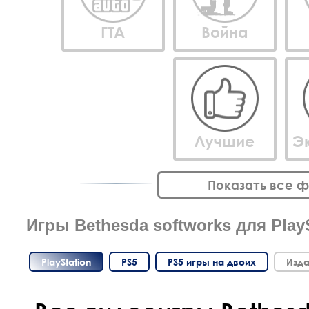
ГТА
Война
Лучшие
Э
Показать все 
Игры Bethesda softworks для PlayS
PlayStation
PS5
PS5 игры на двоих
Изда