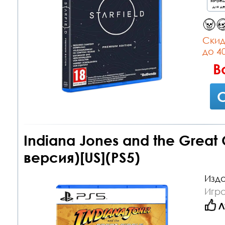
запре
для д
Cкид
до 4
В
С
Indiana Jones and the Great 
версия)[US](PS5)
Изда
Игра
Л