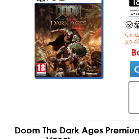
запре
для д
Cкид
до 4
В
С
Doom The Dark Ages Premium