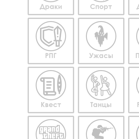
Драки
Спорт
РПГ
Ужасы
Квест
Танцы