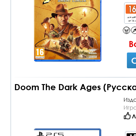
для де
от 16 л
В
С
Doom The Dark Ages (Русска
Изда
Игра
Л