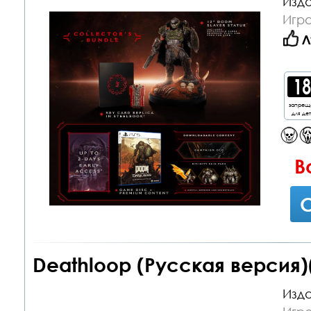
Изда
Игра
Л
запрещ
для де
В
С
Deathloop (Русская версия)
Изда