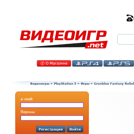
Видеоигры
»
PlayStation 5
»
Игры
»
Granblue Fantasy Relin
e-mail:
Пароль:
Регистрация
Войти