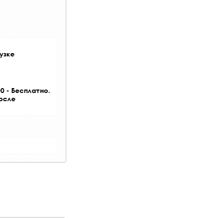
узке
0 - Бесплатно.
после