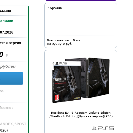
Корзина
казано
наличии
.07.2026
Всего товаров :
0
шт.
ская версия
На сумму
0
руб.
90
₽
 рублей
ь
з :
Москве :
Resident Evil 9 Requiem Deluxe Edition
[Steelbook Edition](Русская версия)(PS5)
 YANDEX, 5POST
2026)