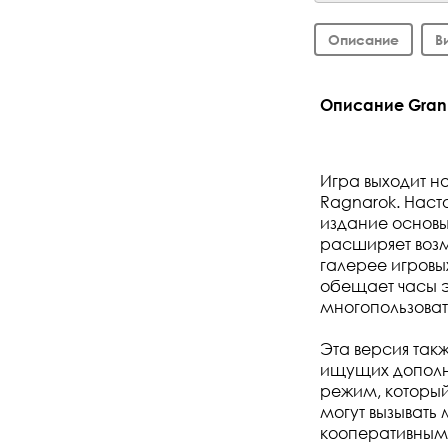
Описание
В
Описание Granbl
Игра выходит н
Ragnarok. Наст
издание основы
расширяет воз
галерее игров
обещает часы э
многопользоват
Эта версия так
ищущих дополн
режим, который
могут вызывать
кооперативным 