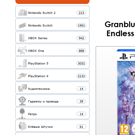
Nintendo Switch 2
213
Granblu
Nintendo Switch
1901
Endless
XBOX Series
942
XBOX One
888
PlayStation 5
3031
PlayStation 4
2131
Аудиотехника
14
Гаджеты и провода
39
Ретро
14
Клёвые Штучки
61