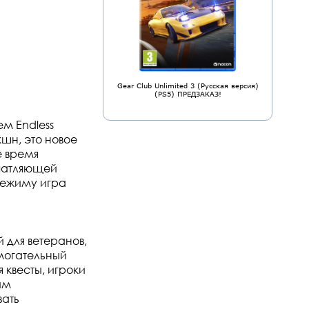
Gear Club Unlimited 3 (Русская версия)
(PS5) ПРЕДЗАКАЗ!
ем Endless
шн, это новое
е время
ечатляющей
режиму игра
 для ветеранов,
могательный
 квесты, игроки
ым
вать