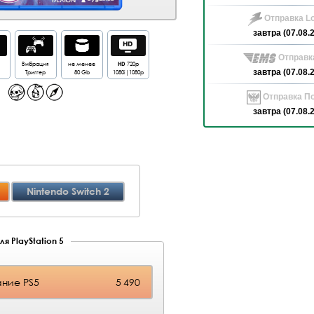
Отправка Lo
завтра (07.08.
Отправк
Вибрация
не менее
HD
720p
Триггер
80 Gb
1080i|1080p
завтра (07.08.
Отправка По
завтра (07.08.
Nintendo Switch 2
я PlayStation 5
ние PS5
5 490