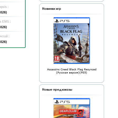
gsis :
Новинки игр
2026)
а EMS :
2026)
чтой :
2026)
Assassins Creed Black Flag Resynced
(Русская версия)(PS5)
Новые предзаказы