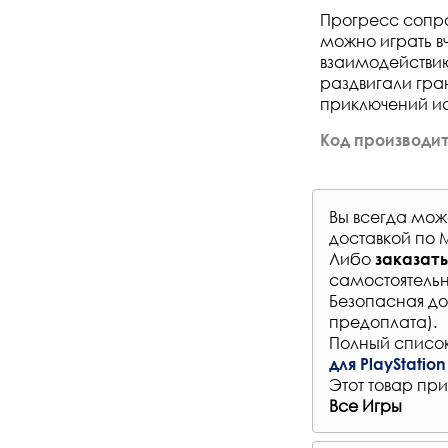
Прогресс сопро
можно играть вч
взаимодействию
раздвигали гра
приключений ис
Код производит
Вы всегда мо
доставкой по 
Либо
заказать
самостоятельн
Безопасная до
предоплата).
Полный список
для PlayStation
Этот товар при
Все Игры