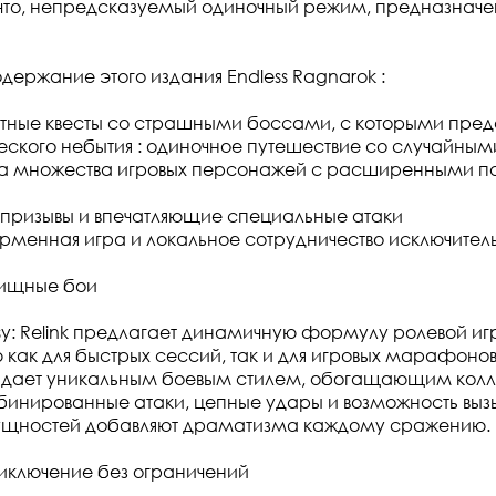
что, непредсказуемый одиночный режим, предназначе
держание этого издания Endless Ragnarok :
тные квесты со страшными боссами, с которыми предс
еского небытия : одиночное путешествие со случайны
ка множества игровых персонажей с расширенными 
призывы и впечатляющие специальные атаки
менная игра и локальное сотрудничество исключительн
лищные бои
sy: Relink предлагает динамичную формулу ролевой иг
как для быстрых сессий, так и для игровых марафоно
дает уникальным боевым стилем, обогащающим колл
бинированные атаки, цепные удары и возможность выз
ущностей добавляют драматизма каждому сражению.
иключение без ограничений