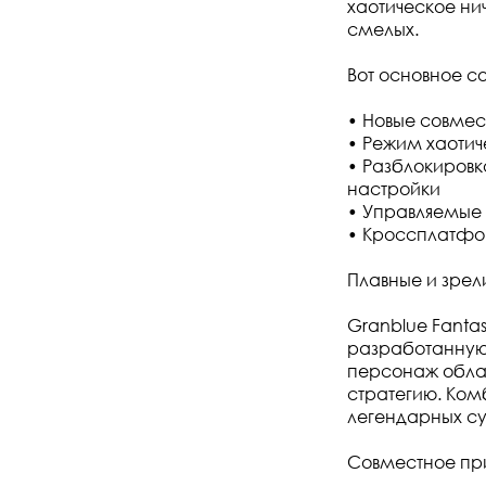
хаотическое ни
смелых.
Вот основное со
• Новые совмес
• Режим хаотич
• Разблокиров
настройки
• Управляемые 
• Кроссплатфор
Плавные и зре
Granblue Fanta
разработанную 
персонаж обла
стратегию. Ком
легендарных с
Совместное пр