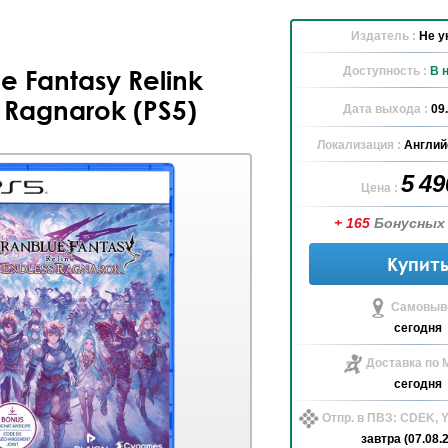
Издатель :
Не у
Доступность :
В 
e Fantasy Relink
 Ragnarok (PS5)
Дата выхода :
09
Локализация :
Англий
5 4
Цена :
+ 165
Бонусных
Купит
Самовыво
сегодня
Доставка по 
сегодня
Отпр. в ПВЗ: CDEK,
завтра (07.08.