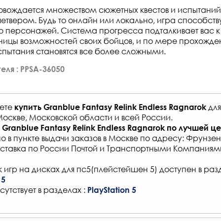
вождается множеством сюжетных квестов и испытаний,
етвером. Будь то онлайн или локально, игра способств
 персонажей. Система прогресса подталкивает вас к 
ницы возможностей своих бойцов, и по мере прохожде
пытания становятся все более сложными.
еля : PPSA-36050
жете
дл
купить
Granblue Fantasy Relink Endless Ragnarok
Москве, Московской области и всей России
.
Granblue Fantasy Relink Endless Ragnarok
по лучшей ц
о в
пункте выдачи заказов
в Москве по адресу: Фрунзенс
ставка по России Почтой и Транспортными Компаниям
 игр на дисках для пс5(плейстейшен 5) доступен в раз
 5
сутствует в разделах :
PlayStation 5