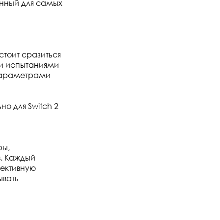
нный для самых
тоит сразиться
ми испытаниями
параметрами
о для Switch 2
ры,
в. Каждый
ективную
ывать