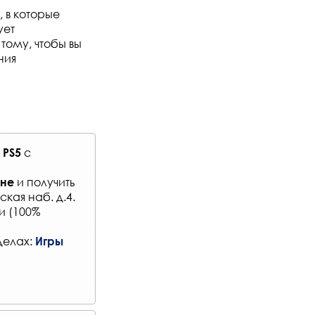
 в которые
ует
тому, чтобы вы
ния
я
с
PS5
и получить
ене
кая наб. д.4.
и (100%
делах:
Игры