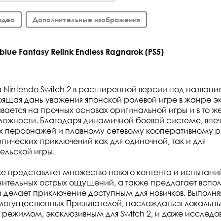
идео
Дополнительные изображения
ue Fantasy Relink Endless Ragnarok (PS5)
а Nintendo Switch 2 в расширенной версии под названи
оящая дань уважения японской ролевой игре в жанре эк
вается на прочных основах оригинальной игры и в то ж
можности. Благодаря динамичной боевой системе, вп
ых персонажей и плавному сетевому кооперативному 
пических приключений как для одиночной, так и для
ельской игры.
же представляет множество нового контента и испытаний
ительных острых ощущений, а также предлагает вспо
 делает приключение доступным для новичков. Выполняя
 могущественных Призывателей, наслаждаться локальн
режимом, эксклюзивным для Switch 2, и даже исследо