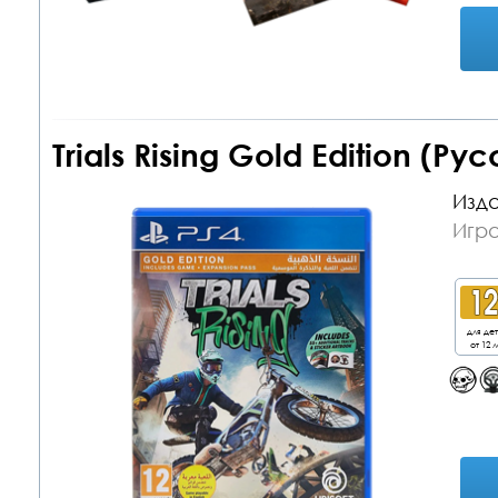
Trials Rising Gold Edition (Р
Изда
Игра
для де
от 12 л