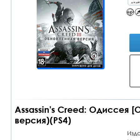
для де
Assassin's Creed: Одиссея [
версия)(PS4)
Изда