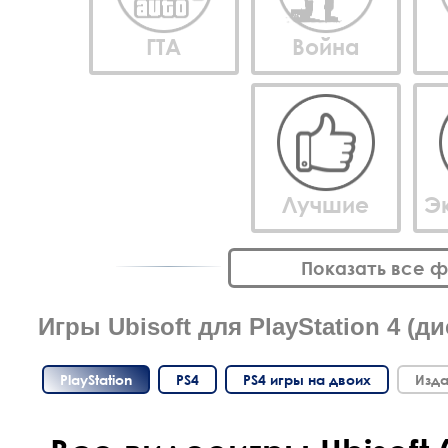
ГТА
Война
Лучшие
Э
Показать все 
Игры Ubisoft для PlayStation 4 (ди
PlayStation
PS4
PS4 игры на двоих
Изда