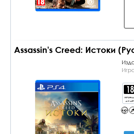
Assassin's Creed: Истоки (Р
Изда
Игра
запрещ
для де