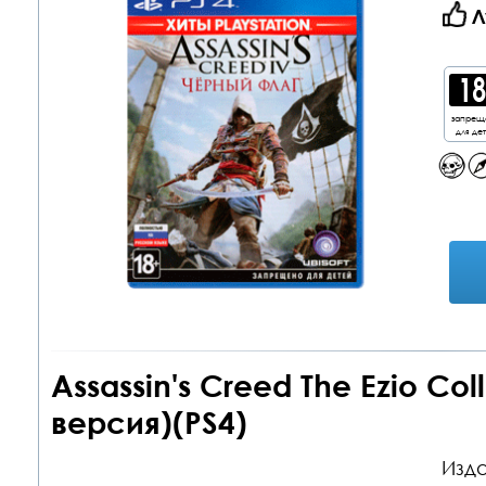
Л
запрещ
для де
Assassin's Creed The Ezio Col
версия)(PS4)
Изда