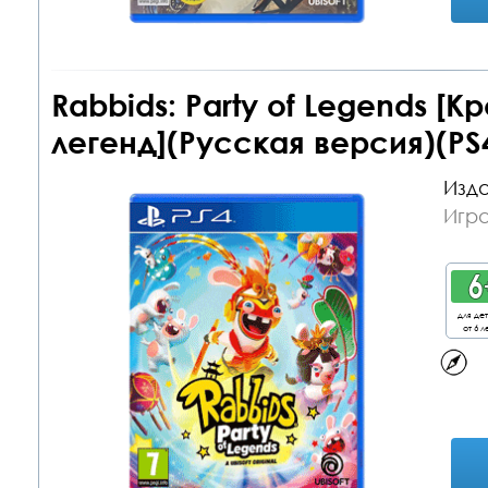
Rabbids: Party of Legends [
легенд](Русская версия)(PS
Изда
Игра
для де
от 6 л