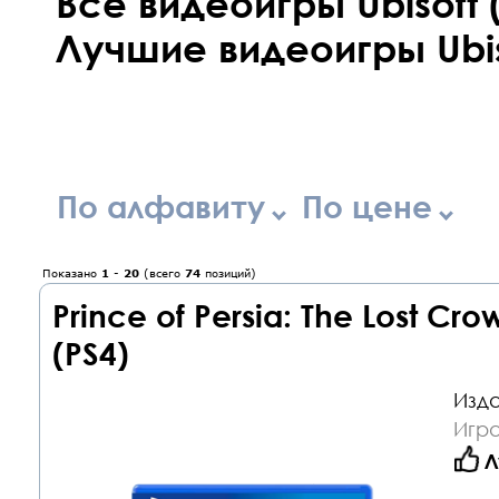
Все видеоигры Ubisoft 
Лучшие видеоигры Ubis
По алфавиту
По цене
Показано
1
-
20
(всего
74
позиций)
Prince of Persia: The Lost C
(PS4)
Изда
Игра
Л