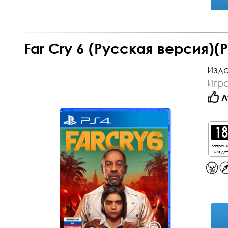
Far Cry 6 (Русская версия)(P
Изда
Игра
Л
запрещ
для де