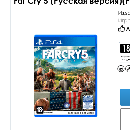
Far Cry 5 (Русская версия)(P
Изда
Игра
Л
запрещ
для де