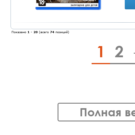
Показано
1
-
20
(всего
74
позиций)
1
2
Полная в