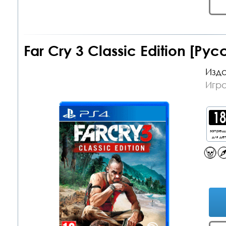
Far Cry 3 Classic Edition [Рус
Изда
Игра
запрещ
для де