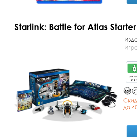
Starlink: Battle for Atlas Starte
Изда
Игра
для д
от 6 
Cкид
до 4