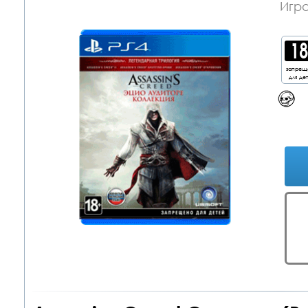
Игра
запрещ
для де