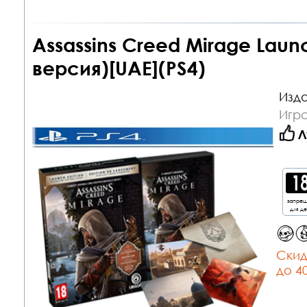
Assassins Creed Mirage Laun
версия)[UAE](PS4)
Изда
Игра
Л
запре
для д
Cкид
до 4