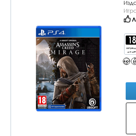
Изда
Игра
Л
запрещ
для де