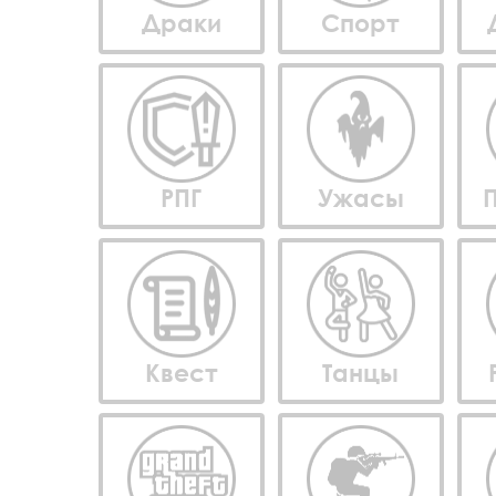
Драки
Спорт
РПГ
Ужасы
Квест
Танцы