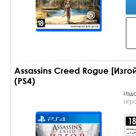
Assassins Creed Rogue [Изго
(PS4)
Изда
Игра
запрещ
для де