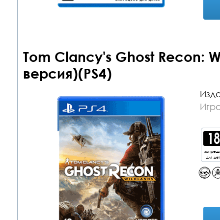
Tom Clancy's Ghost Recon: W
версия)(PS4)
Изда
Игра
запрещ
для де