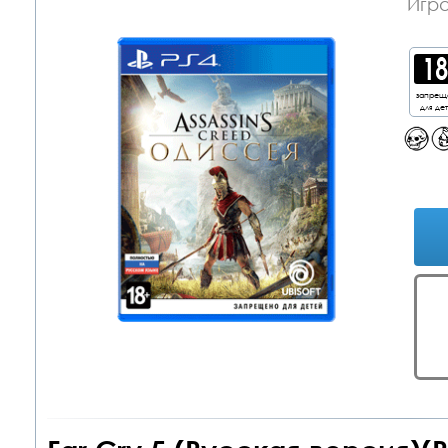
Игра
запрещ
для де