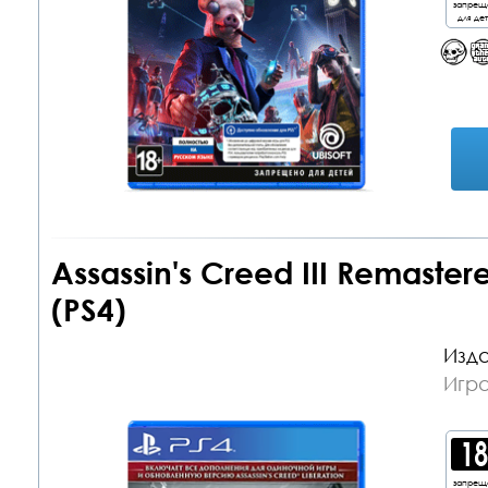
запрещ
для де
Assassin's Creed III Remaste
(PS4)
Изда
Игра
запрещ