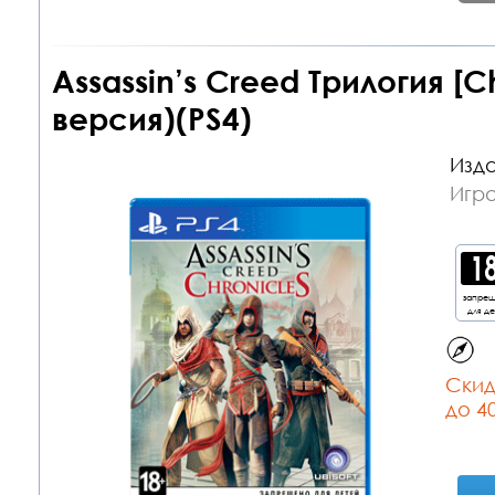
Assassin’s Creed Трилогия [C
версия)(PS4)
Изда
Игра
запре
для д
Cкид
до 4