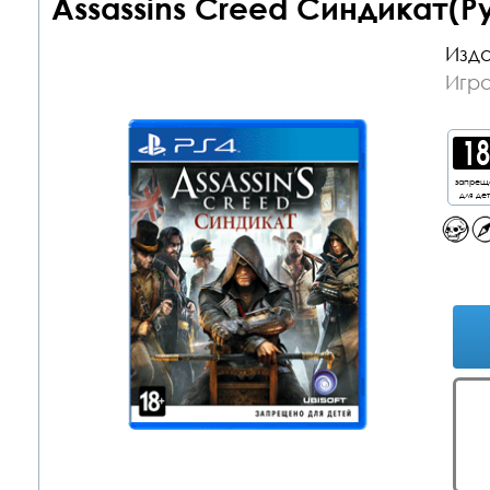
Assassins Creed Синдикат(Р
Изда
Игра
запрещ
для де