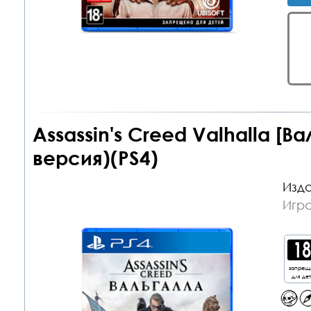
Assassin's Creed Valhalla [В
версия)(PS4)
Изда
Игра
запрещ
для де