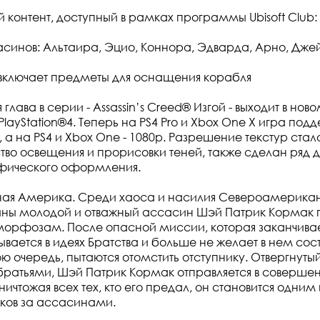
 контент, доступный в рамках программы Ubisoft Club:
синов: Альтаира, Эцио, Коннора, Эдварда, Арно, Дже
" включает предметы для оснащения корабля
лава в серии - Assassin’s Creed® Изгой - выходит в но
PlayStation®4. Теперь на PS4 Pro и Xbox One X игра под
 а на PS4 и Xbox One - 1080р. Разрешение текстур стал
тво освещения и прорисовки теней, также сделан ряд 
фического оформления.
ерная Америка. Среди хаоса и насилия Североамерика
йны молодой и отважный ассасин Шэй Патрик Кормак 
орфозам. После опасной миссии, которая заканчивае
ается в идеях Братства и больше не желает в нем сост
ю очередь, пытаются отомстить отступнику. Отвергнутый
братьями, Шэй Патрик Кормак отправляется в соверше
ичтожая всех тех, кто его предал, он становится одним
ков за ассасинами.