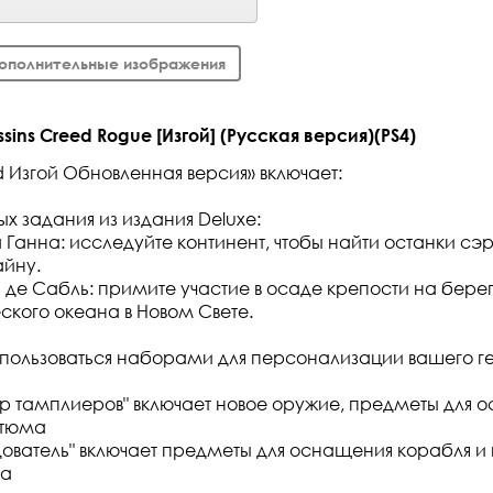
ополнительные изображения
ins Creed Rogue [Изгой] (Русская версия)(PS4)
ed Изгой Обновленная версия» включает:
х задания из издания Deluxe:
 Ганна: исследуйте континент, чтобы найти останки сэ
айну.
де Сабль: примите участие в осаде крепости на бере
ского океана в Новом Свете.
пользоваться наборами для персонализации вашего ге
тр тамплиеров" включает новое оружие, предметы для 
стюма
дователь" включает предметы для оснащения корабля и
ка