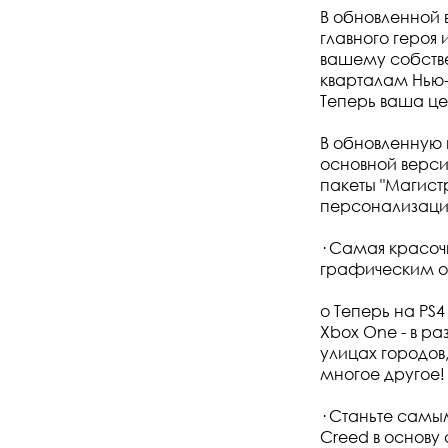
В обновленной 
главного героя
вашему собстве
кварталам Нью-
Теперь ваша це
В обновленную 
основной верси
пакеты "Магист
персонализации
· Самая красочн
графическим о
o Теперь на PS4
Xbox One - в р
улицах городов
многое другое!
· Станьте самы
Creed в основу