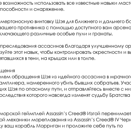
те возможность использовать все известные навыки мас
способности и снаряжение.
смертоносную винтовку Шэя для ближнего и дальнего бо
 вашего противника с помощью доступного вам арсен
ключающего различные особые пули и гранаты.
т преследования ассасинов благодаря улучшенному о
уйте этот навык, чтобы контролировать окрестности и в
тавшихся в тени, на крышах или в толпе.
мщения
елем обращения Шэя из идейного ассасина в мрачног
амплиера, намеренного убить бывших собратьев. Участ
щих Шэя по опасному пути, и отправляйтесь вместе с ни
оследствия которого навсегда изменят судьбу Братства
морской геймплей Assassin’s Creed® Изгой перенимае
ой механики мореплавания из Assassin’s Creed® IV Че
ду ваш корабль Морриган и проложите себе путь по