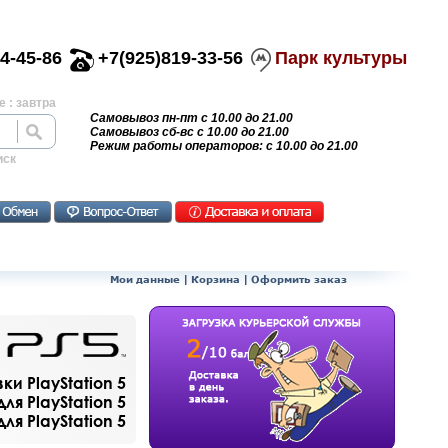
4-45-86
+7(925)819-33-56
Парк культуры
 : завтра
Самовывоз пн-пт с 10.00 до 21.00
Самовывоз сб-вс с 10.00 до 21.00
Режим работы операторов: с 10.00 до 21.00
иск
Мои данные
|
Корзина
|
Оформить заказ
и PlayStation 5
ля PlayStation 5
я PlayStation 5