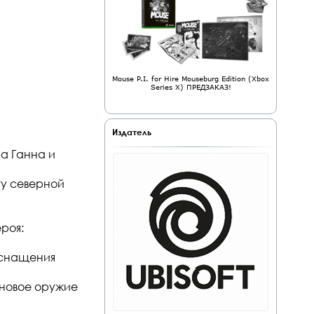
Mouse P.I. for Hire Mouseburg Edition (Xbox
Series X) ПРЕДЗАКАЗ!
Издатель
ра Ганна и
гу северной
роя:
оснащения
 новое оружие