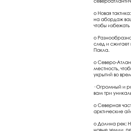
североатланти
o Новая тактика
на абордаж ваш
чтобы избежать
o Разнообразно
след и сжигает
Пакла.
o Северо-Атлан
местность, чтоб
укрытий во вре
· Огромный и р
вам три уника
o Северная част
арктические ай
o Долина рек: 
новые земли, п