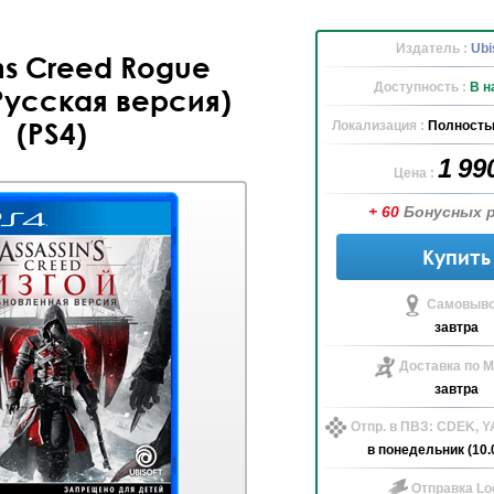
Издатель :
Ubi
ns Creed Rogue
Доступность :
В н
(Русская версия)
(PS4)
Локализация :
Полность
1 99
Цена :
+ 60
Бонусных 
Купить
Самовыво
завтра
Доставка по М
завтра
Отпр. в ПВЗ: CDEK, 
в понедельник (10.
Отправка Log