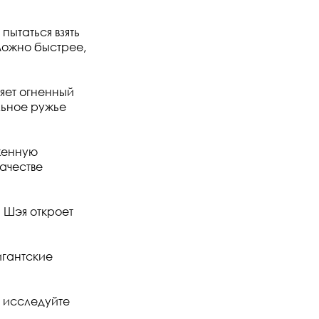
пытаться взять
можно быстрее,
яет огненный
льное ружье
женную
качестве
 Шэя откроет
игантские
 исследуйте