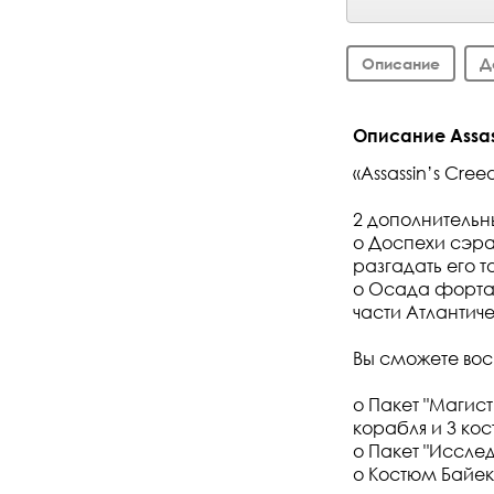
Описание
Д
Описание Assass
«Assassin’s Cre
2 дополнительны
o Доспехи сэра
разгадать его т
o Осада форта 
части Атлантиче
Вы сможете вос
o Пакет "Магис
корабля и 3 ко
o Пакет "Иссле
o Костюм Байе