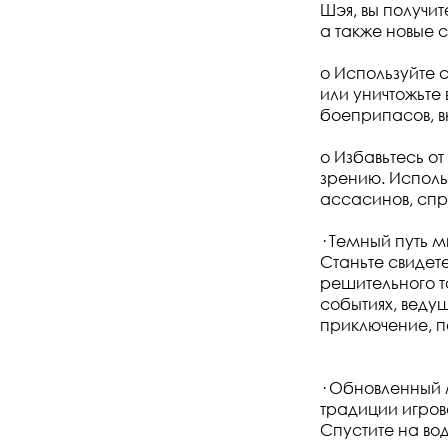
Шэя, вы получи
а также новые 
o Используйте 
или уничтожьте
боеприпасов, в
o Избавьтесь о
зрению. Использ
ассасинов, спря
· Темный путь 
Станьте свидет
решительного т
событиях, веду
приключение, п
· Обновленный 
традиции игров
Спустите на во