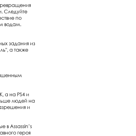
 превращения
и. Следуйте
ствие по
м водам.
ных задания из
ь", а также
лучшенным
, а на PS4 и
льше людей на
азрешения и
 в Assassin’s
авного героя