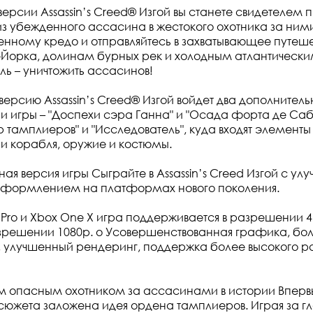
версии Assassin’s Creed® Изгой вы станете свидетелем
 из убежденного ассасина в жестокого охотника за ним
нному кредо и отправляйтесь в захватывающее путеше
Йорка, долинам бурных рек и холодным атлантически
ль – уничтожить ассасинов!
версию Assassin’s Creed® Изгой войдет два дополнитель
и игры – "Доспехи сэра Ганна" и "Осада форта де Сабл
р тамплиеров" и "Исследователь", куда входят элементы
 корабля, оружие и костюмы.
ая версия игры Сыграйте в Assassin’s Creed Изгой с у
формлением на платформах нового поколения.
 Pro и Xbox One X игра поддерживается в разрешении 4K
азрешении 1080p. o Усовершенствованная графика, бо
, улучшенный рендеринг, поддержка более высокого р
м опасным охотником за ассасинами в истории Впервые
 сюжета заложена идея ордена тамплиеров. Играя за гл