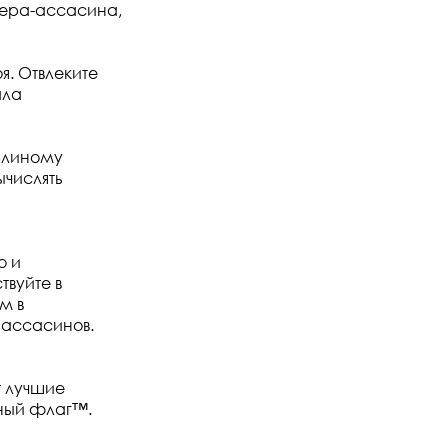
тера-ассасина,
я. Отвлеките
ала
рлиному
ычислять
о и
вуйте в
м в
 ассасинов.
т лучшие
рный флаг™.