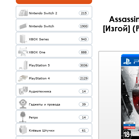
Nintendo Switch 2
215
Assassi
[Изгой] 
Nintendo Switch
1900
XBOX Series
943
XBOX One
888
PlayStation 5
3036
PlayStation 4
2129
Аудиотехника
14
Гаджеты и провода
39
Ретро
14
Клёвые Штучки
61