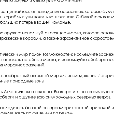
ческим морям и узким рекам материка.
: защищайтесь от нападения ассасинов, которые будут 
 корабль и уничтожить ваш экипаж. Отбивайтесь как 
 больших потерь в вашей команде.
е оружие: используйте горящее масло, которое оставл
 вражеские корабли, а также эффективное скоростре
тический мир полон возможностей: исследуйте засне
ы отыскать потайные места, и используйте айсберги в 
мя морских сражений.
азнообразный открытый мир для исследования История
льные природные зоны
ь Атлантического океана: Вы встретите на своем пути г
сберги и ощутите всю силу холодных северных ветров.
Насладитесь богатой североамериканской природой и
еремещаясь по суше или по рекам.