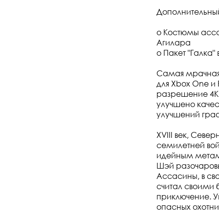
Дополнительный
o Костюмы асса
Агилара
o Пакет "Галка
Самая мрачная г
для Xbox One и 
разрешение 4K,
улучшено качес
улучшений гра
XVIII век, Сев
семилетней во
идейным метам
Шэй разочаровыв
Ассасины, в сво
считал своими 
приключение. Ун
опасных охотни