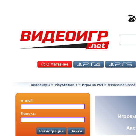
Видеоигры
»
PlayStation 4
»
Игры на PS4
»
Assassins Creed
e-mail:
Пароль:
Игровы
Акс
Регистрация
Войти