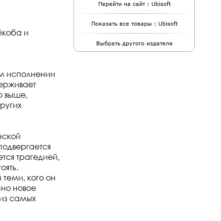
Перейти на сайт : Ubisoft
Показать все товары : Ubisoft
йкоба и
Выбрать другого издателя
вом исполнении
держивает
о выше,
других
нской
подвергается
тся трагедией,
оять.
 теми, кого он
нно новое
 из самых