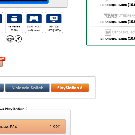
в понедельник (10.
Отправка
в понедельник (10.
не менее
DUALSHOK4
HD
720p
25 Gb
вибрация
1080i|1080p
Отправка Поч
в понедельник (10.
Nintendo Switch
PlayStation 5
я PlayStation 5
ние PS4
1 990