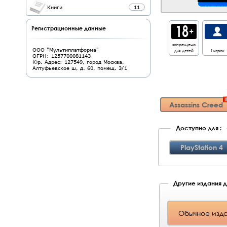
Книги
11
Регистрационные данные
запрещено
ООО "Мультиплатформа"
для детей
1 игрок
ОГРН: 1257700081143
Юр. Адрес: 127549, город Москва,
Алтуфьевское ш, д. 60, помещ. 3/1
Assassins Creed
Доступно для :
PlayStation 4
Другие издания дл
Обычное изда