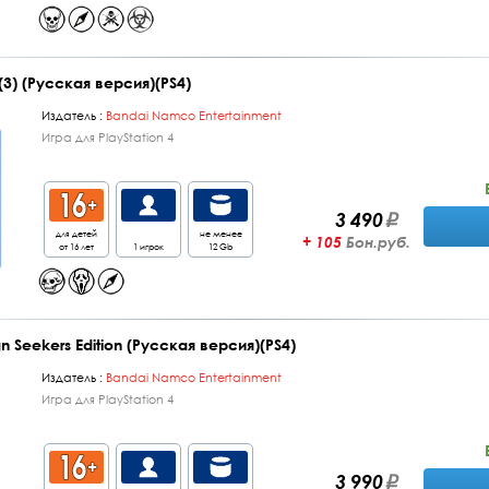
I (3) (Русская версия)(PS4)
Издатель :
Bandai Namco Entertainment
Игра для PlayStation 4
3 490
для детей
не менее
+ 105
Бон.руб.
от 16 лет
1 игрок
12 Gb
gn Seekers Edition (Русская версия)(PS4)
Издатель :
Bandai Namco Entertainment
Игра для PlayStation 4
3 990