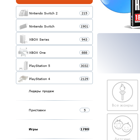
Nintendo Switch 2
215
Nintendo Switch
1901
XBOX Series
943
XBOX One
888
PlayStation 5
3032
PlayStation 4
2129
Лидеры продаж
Все жанры
Приставки
5
Игры
1789
Детские