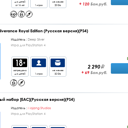
для детей
не менее
+ 120
Бон.руб.
от 16 лет
1 игрок
20 Gb
verance Royal Edition (Русская версия)(PS4)
Издатель :
Deep Silver
Игра для PlayStation 4
2 290
запрещено
не менее
+ 69
Бон.руб.
для детей
1 игрок
32 Gb
ый набор [EAC](Русская версия)(PS4)
Издатель :
Mojang Studios
Игра для PlayStation 4