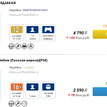
ПРЕДЗАКАЗ!
Издатель :
Reef Entertainment
Игра для PlayStation 4
Сб
4 790
для детей
1-2
DUALSHOK4
+ 144
Бон.руб.
от 12 лет
игрока
вибрация
 Before (Русская версия)(PS4)
Издатель :
Microids
Игра для PlayStation 4
2 590
для детей
не менее
+ 78
Бон.руб.
от 16 лет
1 игрок
5 Gb