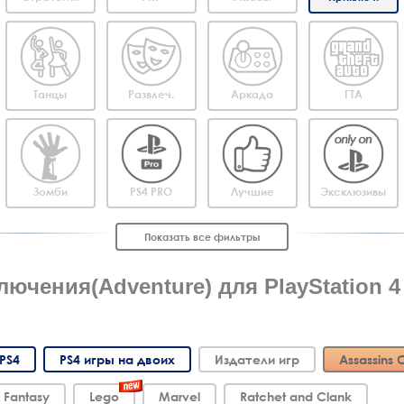
Танцы
Развлеч.
Аркада
ГТА
Зомби
PS4 PRO
Лучшие
Эксклюзивы
Показать все фильтры
ючения(Adventure) для PlayStation 4
PS4
PS4 игры на двоих
Издатели игр
Assassins 
l Fantasy
Lego
Marvel
Ratchet and Clank