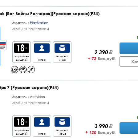
ok [Бог Войны Рагнарок](Русская версия)(PS4)
Издатель :
PlayStation
Игра для PlayStation 4
2 390
запрещено
не менее
+ 72
Бон.руб.
для детей
1 игрок
91 Gb
Хо
 Ops 7 (Русская версия)(PS4)
Издатель :
Activision
Игра для PlayStation 4
3 990
запрещено
не менее
+ 120
Бон.руб.
для детей
1 игрок
166 Gb