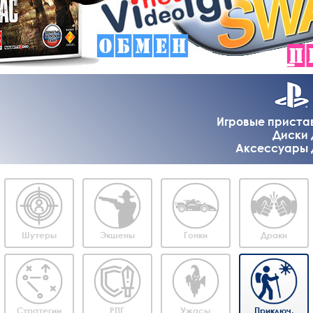
Игровые приставк
Диски д
Аксессуары дл
Шутеры
Экшены
Гонки
Драки
Стратегии
РПГ
Ужасы
Приключ.