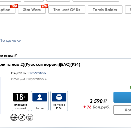
ption
Star Wars
The Last Of Us
Tomb Raider
По цене
30
позиций)
(Одни из нас 2)(Русская версия)[EAC](PS4)
Издатель :
PlayStation
Игра для PlayStation 4
2 590
запрещено
не менее
+ 78
Бон.руб.
для детей
1 игрок
95 Gb
Хо