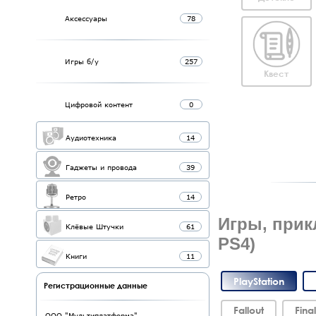
Аксессуары
78
Игры б/у
257
Квест
Цифровой контент
0
Аудиотехника
14
Гаджеты и провода
39
Ретро
14
Игры, прикл
Клёвые Штучки
61
PS4)
Книги
11
PlayStation
Регистрационные данные
Fallout
Fina
ООО "Мультиплатформа"