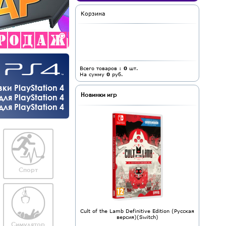
Корзина
Всего товаров :
0
шт.
На сумму
0
руб.
и PlayStation 4
Новинки игр
ля PlayStation 4
я PlayStation 4
Спорт
Cult of the Lamb Definitive Edition (Русская
версия)(Switch)
Симулятор