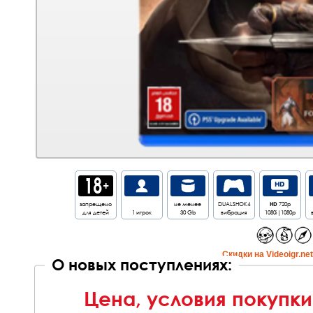
запрещено
не менее
DUALSHOK4
HD
720p
для детей
1 игрок
30 Gb
вибрация
1080i|1080p
Cкидки на Videoigr.ne
О новых поступлениях:
Цена, условия покупки