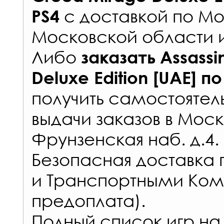
с
доставкой по Мо
PS4
Московской области 
Либо
заказать
Assassi
Deluxe Edition [UAE]
по
получить самостоятел
выдачи заказов
в Моск
Фрунзенская наб. д.4.
Безопасная доставка 
и Транспортными Ком
предоплата).
Полный список игр на