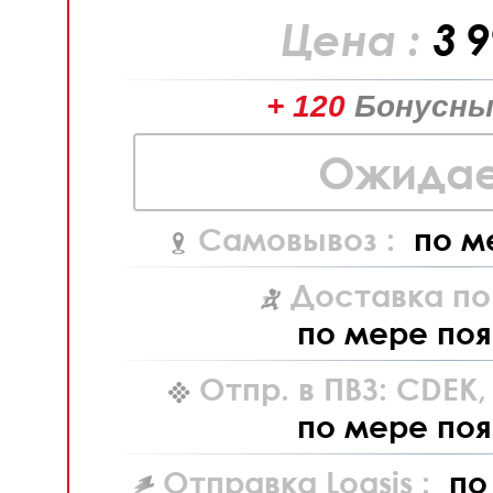
Цена :
3 
+ 120
Бонусны
Ожидае
Самовывоз :
по м
Доставка по
по мере поя
Отпр. в ПВЗ: CDEK
по мере поя
Отправка Logsis :
по