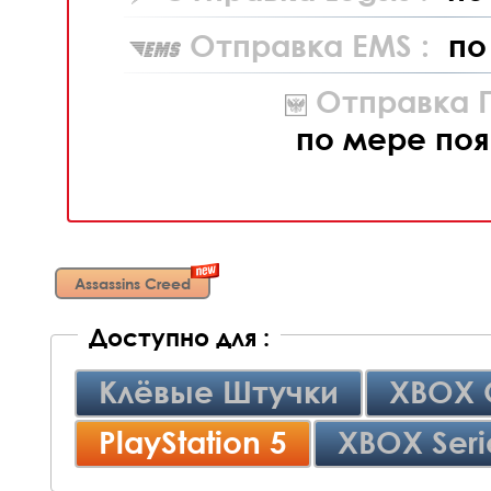
Отправка EMS :
по
Отправка П
по мере поя
Assassins Creed
Доступно для :
Клёвые Штучки
XBOX 
PlayStation 5
XBOX Seri