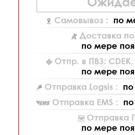
Ожидае
Самовывоз :
по м
Доставка по
по мере поя
Отпр. в ПВЗ: CDEK
по мере поя
Отправка Logsis :
по
Отправка EMS :
по
Отправка П
по мере поя