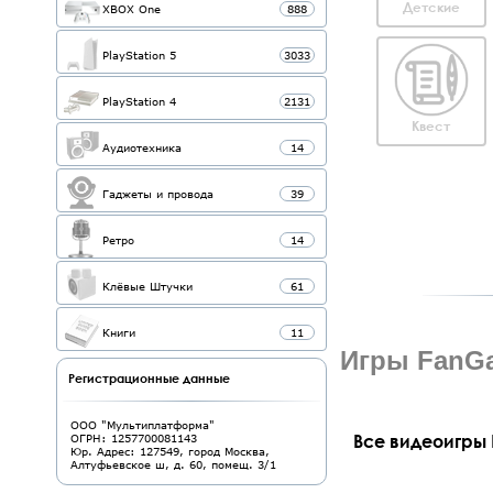
Детские
XBOX One
888
PlayStation 5
3033
PlayStation 4
2131
Квест
Аудиотехника
14
Гаджеты и провода
39
Ретро
14
Клёвые Штучки
61
Книги
11
Игры FanGa
Регистрационные данные
ООО "Мультиплатформа"
Все видеоигры 
ОГРН: 1257700081143
Юр. Адрес: 127549, город Москва,
Алтуфьевское ш, д. 60, помещ. 3/1