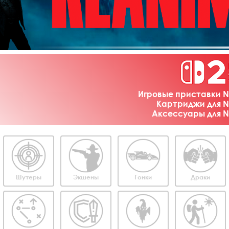
Игровые приставки Ni
Картриджи для Ni
Аксессуары для Ni
Шутеры
Экшены
Гонки
Драки