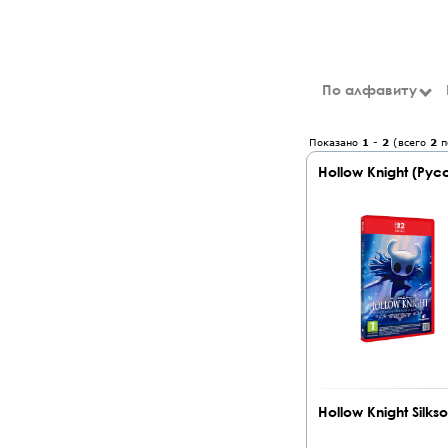
По алфавиту
Показано
1
-
2
(всего
2
п
Hollow Knight (Рус
Hollow Knight Silk