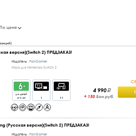
По цене
озиций)
ская версия)(Switch 2) ПРЕДЗАКАЗ!
Издатель :
FanGamer
Игра для Nintendo Switch 2
Сб
4 990
для детей
+ 150
Бон.руб.
от 6 лет
1
1-1
song (Русская версия)(Switch 2) ПРЕДЗАКАЗ!
Издатель :
FanGamer