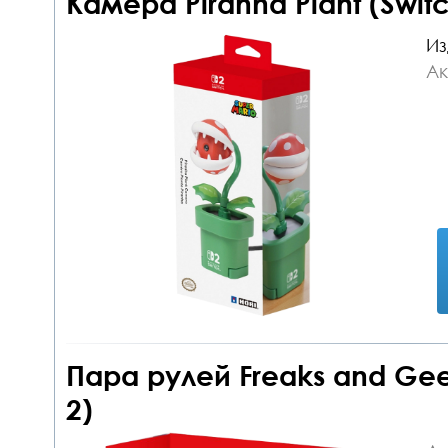
Камера Piranha Plant (Swit
Из
Ак
Пара рулей Freaks and Geek
2)