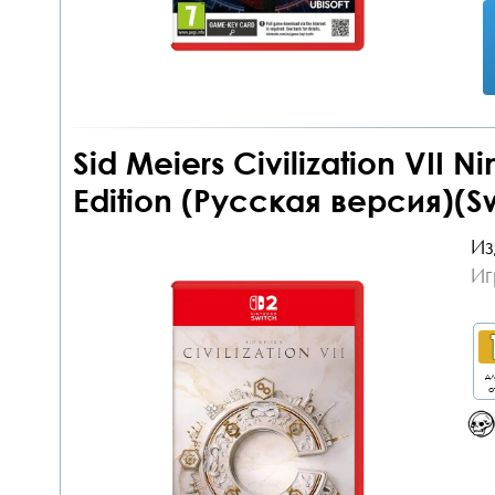
Sid Meiers Civilization VII N
Edition (Русская версия)(S
Из
Иг
дл
о