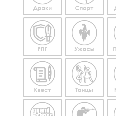
Драки
Спорт
РПГ
Ужасы
Квест
Танцы