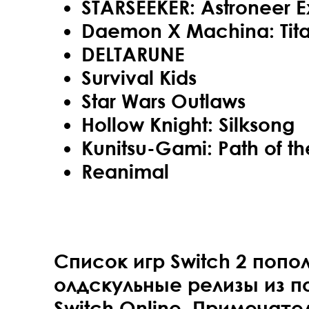
STARSEEKER: Astroneer E
Daemon X Machina: Tita
DELTARUNE
Survival Kids
Star Wars Outlaws
Hollow Knight: Silksong
Kunitsu-Gami: Path of t
Reanimal
Список игр Switch 2 попо
олдскульные релизы из п
Switch Online. Примечате