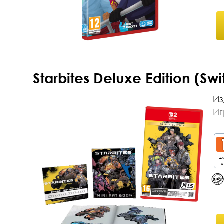
Starbites Deluxe Edition (S
Из
Иг
дл
о