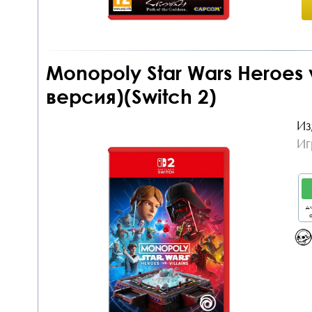
Monopoly Star Wars Heroes v
версия)(Switch 2)
Из
Иг
дл
о