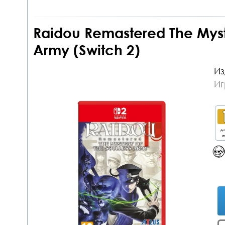
Raidou Remastered The Myste
Army (Switch 2)
Из
Иг
дл
о