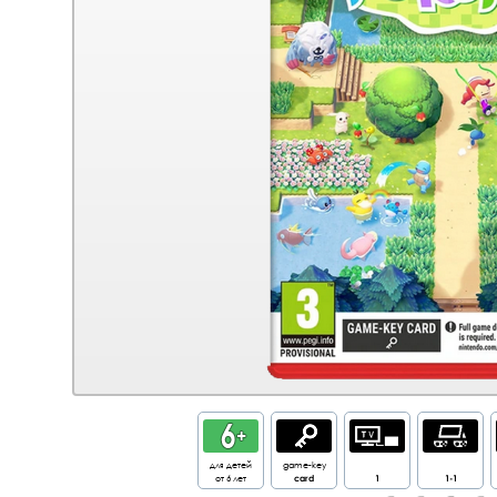
для детей
game-key
от 6 лет
card
1
1-1