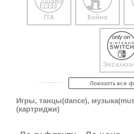
ГТА
Война
Эксклюз
Показать все 
Игры, танцы(dance), музыка(musi
(картриджи)