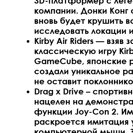
3D-платформер с лег
компании. Донки Конг 
вновь будет крушить в
исследовать локации и
Kirby Air Riders — взяв 
классическую игру Kirby
GameCube, японские 
создали уникальное р
не оставит поклонник
Drag x Drive – спортив
нацелен на демонстр
функции Joy-Con 2. И
раскроется имитация 
компьютерной мыши. З