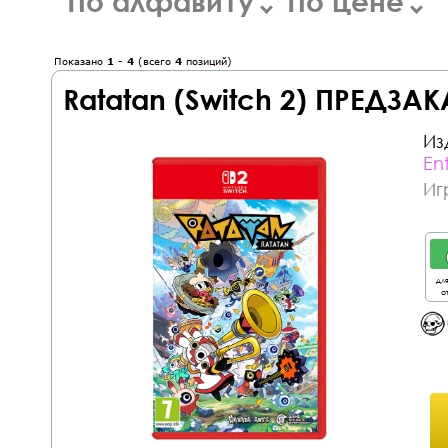
По алфавиту
По цене
Показано
1
-
4
(всего
4
позиций)
Ratatan (Switch 2) ПРЕДЗАК
Из
En
Иг
дл
от