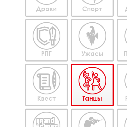
Драки
Спорт
РПГ
Ужасы
Квест
Танцы