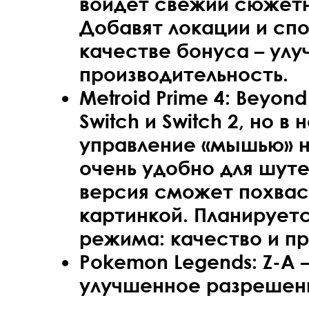
войдет свежий сюжетн
Добавят локации и спо
качестве бонуса – ул
производительность.
Metroid Prime 4: Beyon
Switch и Switch 2, но в
управление «мышью» на
очень удобно для шут
версия сможет похвас
картинкой. Планирует
режима: качество и пр
Pokemon Legends: Z-A –
улучшенное разрешени