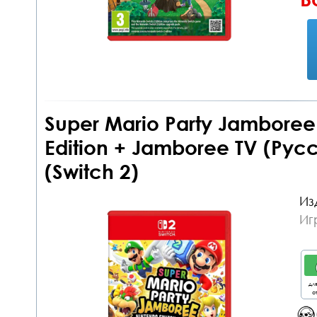
Super Mario Party Jamboree
Edition + Jamboree TV (Рус
(Switch 2)
Из
Иг
дл
от