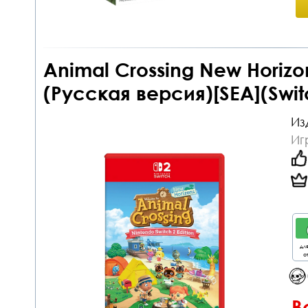
Animal Crossing New Horizon
(Русская версия)[SEA](Swit
Из
Иг
дл
от
В