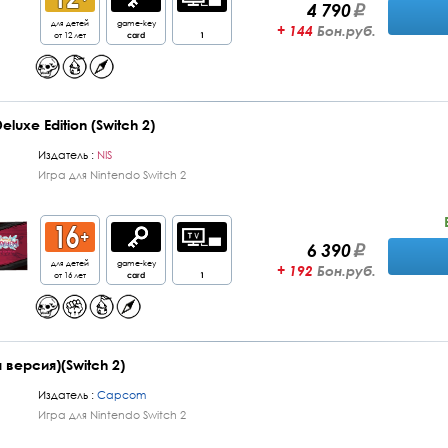
4 790
для детей
game-key
+ 144
Бон.руб.
от 12 лет
card
1
uxe Edition (Switch 2)
Издатель :
NIS
Игра для Nintendo Switch 2
6 390
для детей
game-key
+ 192
Бон.руб.
от 16 лет
card
1
 версия)(Switch 2)
Издатель :
Capcom
Игра для Nintendo Switch 2