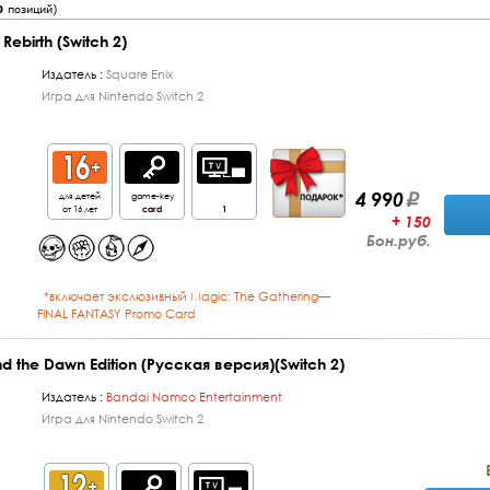
0
позиций)
 Rebirth (Switch 2)
Издатель :
Square Enix
Игра для Nintendo Switch 2
4 990
для детей
game-key
от 16 лет
card
1
+ 150
Бон.руб.
*включает экслюзивный Magic: The Gathering—
FINAL FANTASY Promo Card
ond the Dawn Edition (Русская версия)(Switch 2)
Издатель :
Bandai Namco Entertainment
Игра для Nintendo Switch 2