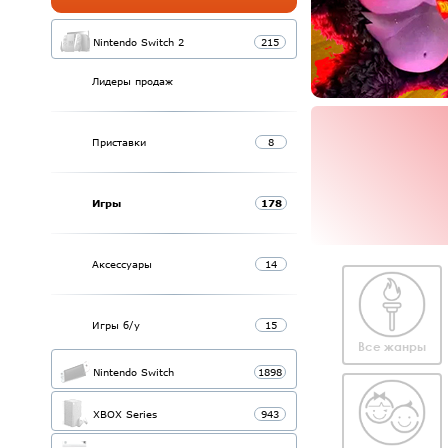
Nintendo Switch 2
215
Лидеры продаж
Приставки
8
Игры
178
Аксессуары
14
Игры б/у
15
Все жанры
Nintendo Switch
1898
XBOX Series
943