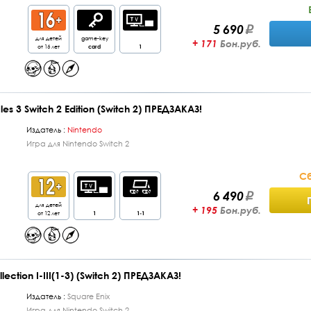
5 690
для детей
game-key
+ 171
Бон.руб.
от 16 лет
card
1
es 3 Switch 2 Edition (Switch 2) ПРЕДЗАКАЗ!
Издатель :
Nintendo
Игра для Nintendo Switch 2
Сб
6 490
для детей
+ 195
Бон.руб.
от 12 лет
1
1-1
ection I-III(1-3) (Switch 2) ПРЕДЗАКАЗ!
Издатель :
Square Enix
Игра для Nintendo Switch 2