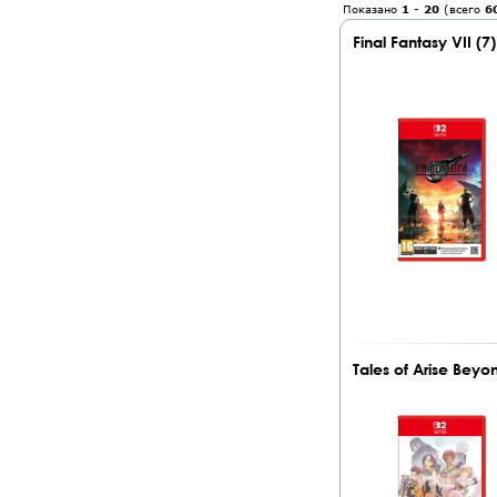
Показано
1
-
20
(всего
6
Final Fantasy VII (7)
Tales of Arise Bey