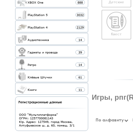
Детские
XBOX One
888
PlayStation 5
3032
PlayStation 4
2129
Квест
Аудиотехника
14
Гаджеты и провода
39
Ретро
14
Клёвые Штучки
61
Книги
11
Игры, рпг(R
Регистрационные данные
ООО "Мультиплатформа"
ОГРН: 1257700081143
По алфавиту
Юр. Адрес: 127549, город Москва,
Алтуфьевское ш, д. 60, помещ. 3/1