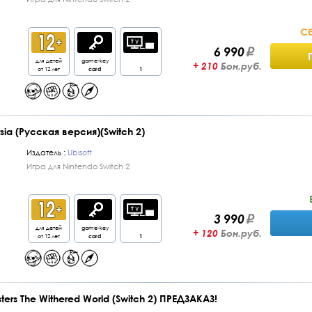
Сб
6 990
для детей
game-key
+ 210
Бон.руб.
от 12 лет
card
1
rsia (Русская версия)(Switch 2)
Издатель :
Ubisoft
Игра для Nintendo Switch 2
3 990
для детей
game-key
+ 120
Бон.руб.
от 12 лет
card
1
ers The Withered World (Switch 2) ПРЕДЗАКАЗ!