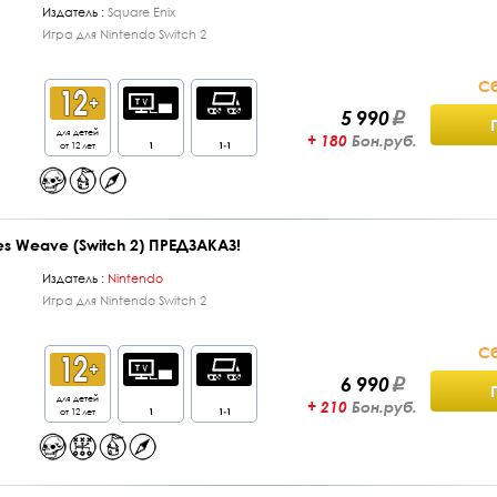
Издатель :
Square Enix
Игра для Nintendo Switch 2
Сб
5 990
для детей
+ 180
Бон.руб.
от 12 лет
1
1-1
nes Weave (Switch 2) ПРЕДЗАКАЗ!
Издатель :
Nintendo
Игра для Nintendo Switch 2
Сб
6 990
для детей
+ 210
Бон.руб.
от 12 лет
1
1-1