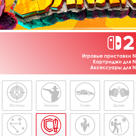
Игровые приставки Ni
Картриджи для Ni
Аксессуары для Ni
Шутеры
Экшены
Гонки
Драки