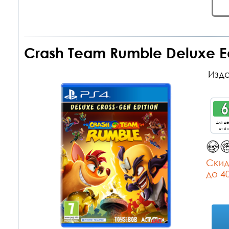
Crash Team Rumble Deluxe Ed
Изда
для д
от 6 
Cкид
до 4