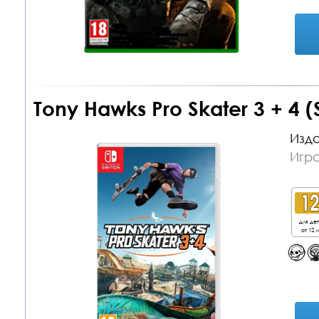
Tony Hawks Pro Skater 3 + 4 (
Изда
Игра
для де
от 12 л