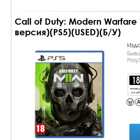
Call of Duty: Modern Warfare
версия)(PS5)(USED)(Б/У)
Изда
Бывш
Play
запрещ
для де