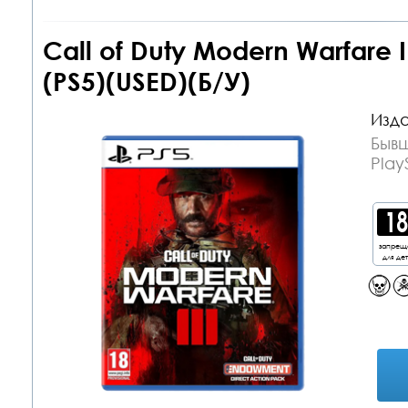
Call of Duty Modern Warfare I
(PS5)(USED)(Б/У)
Изда
Бывш
Play
запрещ
для де