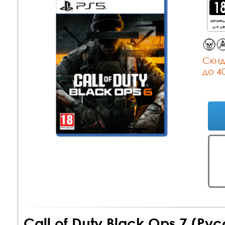
запре
для д
Cкид
до 4
Call of Duty Black Ops 7 (Ру