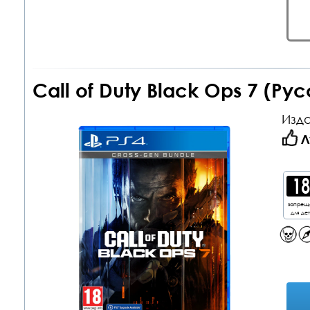
Call of Duty Black Ops 7 (Ру
Изда
Л
запрещ
для де