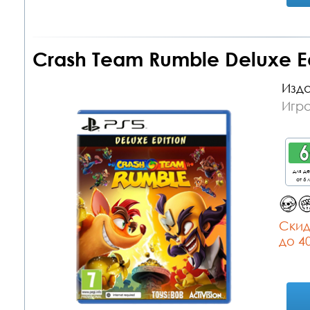
Crash Team Rumble Deluxe Ed
Изда
Игра
для д
от 6 
Cкид
до 4