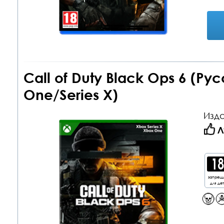
Call of Duty Black Ops 6 (Р
One/Series X)
Изда
Л
запрещ
для де