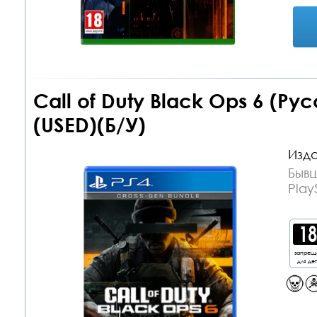
Call of Duty Black Ops 6 (Ру
(USED)(Б/У)
Изда
Бывш
Play
запрещ
для де