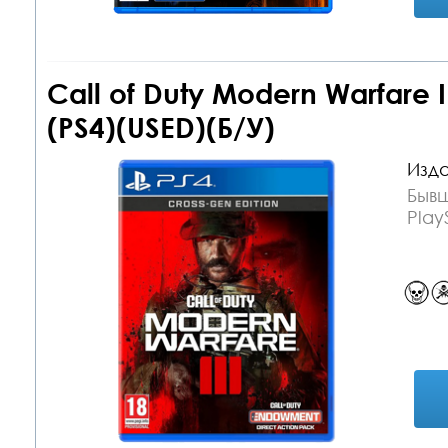
Call of Duty Modern Warfare I
(PS4)(USED)(Б/У)
Изда
Бывш
Play