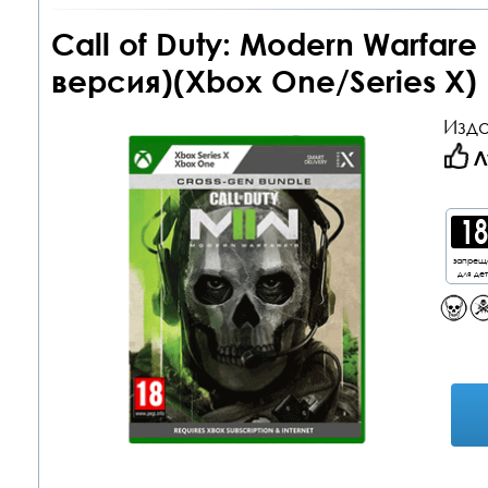
Call of Duty: Modern Warfare
версия)(Xbox One/Series X)
Изда
Л
запрещ
для де