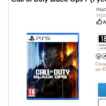
Изда
Игра
Л
запре
для д
Cкид
до 4