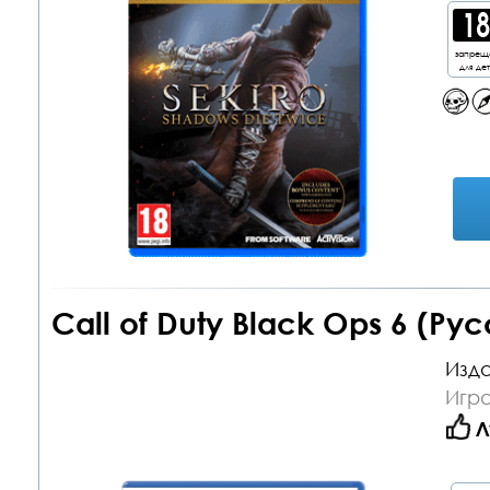
запрещ
для де
Call of Duty Black Ops 6 (Ру
Изда
Игра
Л