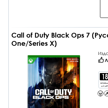
Call of Duty Black Ops 7 (Р
One/Series X)
Изда
Л
запрещ
для де