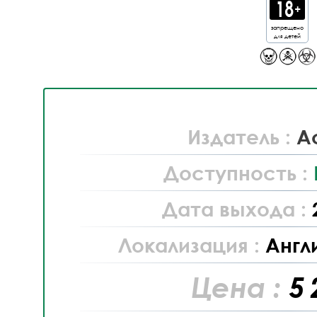
запрещено
для детей
Издатель :
Ac
Доступность :
Дата выхода :
Локализация :
Англ
Цена :
5 