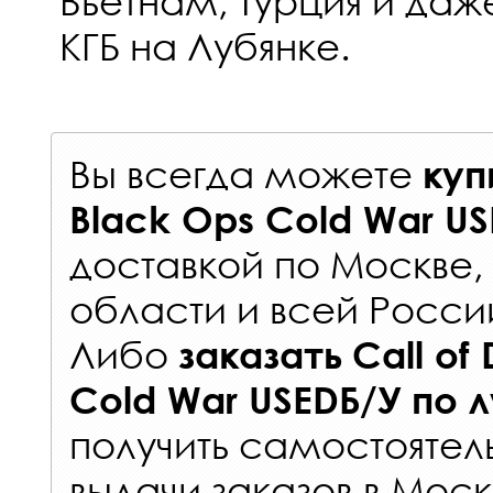
Вьетнам, Турция и да
КГБ на Лубянке.
Вы всегда можете
куп
Black Ops Cold War U
доставкой по Москве
области и всей Росси
Либо
заказать
Call of
Cold War USEDБ/У
по 
получить самостоятел
выдачи заказов
в Моск